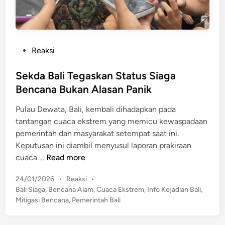
W
a
a
s
r
o
l
n
o
P
Reaksi
P
k
o
a
T
s
Sekda Bali Tegaskan Status Siaga
r
h
t
Bencana Bukan Alasan Panik
k
r
e
,
Pulau Dewata, Bali, kembali dihadapkan pada
e
d
A
tantangan cuaca ekstrem yang memicu kewaspadaan
e
i
k
pemerintah dan masyarakat setempat saat ini.
s
n
t
Keputusan ini diambil menyusul laporan prakiraan
o
i
S
cuaca …
Read more
m
v
e
e
i
P
24/01/2026
•
Reaksi
•
k
t
o
Bali Siaga
,
Bencana Alam
,
Cuaca Ekstrem
,
Info Kejadian Bali
,
d
s
a
Mitigasi Bencana
,
Pemerintah Bali
a
t
s
B
e
G