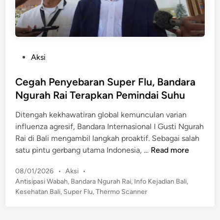
t
r
A
u
n
s
g
a
g
P
Aksi
k
a
o
a
r
s
Cegah Penyebaran Super Flu, Bandara
n
k
t
Ngurah Rai Terapkan Pemindai Suhu
a
e
n
Ditengah kekhawatiran global kemunculan varian
d
R
influenza agresif, Bandara Internasional I Gusti Ngurah
i
p
Rai di Bali mengambil langkah proaktif. Sebagai salah
n
7
C
satu pintu gerbang utama Indonesia, …
Read more
4
e
M
P
08/01/2026
•
Aksi
•
g
i
o
Antisipasi Wabah
,
Bandara Ngurah Rai
,
Info Kejadian Bali
,
a
s
l
Kesehatan Bali
,
Super Flu
,
Thermo Scanner
h
t
i
P
e
a