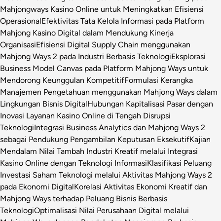
Mahjongways Kasino Online untuk Meningkatkan Efisiensi
Operasional
Efektivitas Tata Kelola Informasi pada Platform
Mahjong Kasino Digital dalam Mendukung Kinerja
Organisasi
Efisiensi Digital Supply Chain menggunakan
Mahjong Ways 2 pada Industri Berbasis Teknologi
Eksplorasi
Business Model Canvas pada Platform Mahjong Ways untuk
Mendorong Keunggulan Kompetitif
Formulasi Kerangka
Manajemen Pengetahuan menggunakan Mahjong Ways dalam
Lingkungan Bisnis Digital
Hubungan Kapitalisasi Pasar dengan
Inovasi Layanan Kasino Online di Tengah Disrupsi
Teknologi
Integrasi Business Analytics dan Mahjong Ways 2
sebagai Pendukung Pengambilan Keputusan Eksekutif
Kajian
Mendalam Nilai Tambah Industri Kreatif melalui Integrasi
Kasino Online dengan Teknologi Informasi
Klasifikasi Peluang
Investasi Saham Teknologi melalui Aktivitas Mahjong Ways 2
pada Ekonomi Digital
Korelasi Aktivitas Ekonomi Kreatif dan
Mahjong Ways terhadap Peluang Bisnis Berbasis
Teknologi
Optimalisasi Nilai Perusahaan Digital melalui