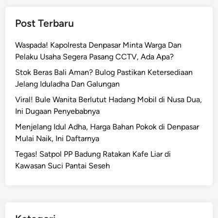
T
p
r
k
Post Terbaru
a
a
k
n
Waspada! Kapolresta Denpasar Minta Warga Dan
t
P
Pelaku Usaha Segera Pasang CCTV, Ada Apa?
i
e
r
Stok Beras Bali Aman? Bulog Pastikan Ketersediaan
m
a
Jelang Iduladha Dan Galungan
i
n
Viral! Bule Wanita Berlutut Hadang Mobil di Nusa Dua,
n
G
Ini Dugaan Penyebabnya
d
u
a
Menjelang Idul Adha, Harga Bahan Pokok di Denpasar
b
i
Mulai Naik, Ini Daftarnya
e
S
r
Tegas! Satpol PP Badung Ratakan Kafe Liar di
u
n
Kawasan Suci Pantai Seseh
h
u
u
r
D
i