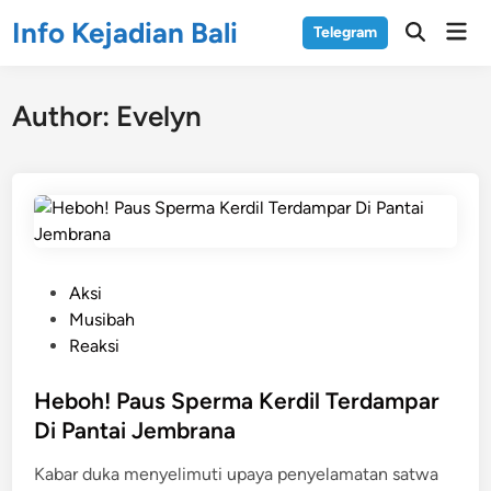
Skip
Info Kejadian Bali
Mai
Telegram
to
Open
Men
Search
content
Author:
Evelyn
P
Aksi
o
Musibah
s
Reaksi
t
e
Heboh! Paus Sperma Kerdil Terdampar
d
Di Pantai Jembrana
i
Kabar duka menyelimuti upaya penyelamatan satwa
n