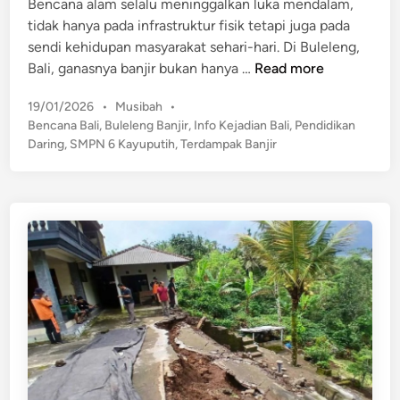
s
Bencana alam selalu meninggalkan luka mendalam,
d
a
a
tidak hanya pada infrastruktur fisik tetapi juga pada
i
h
n
sendi kehidupan masyarakat sehari-hari. Di Buleleng,
n
a
P
K
Bali, ganasnya banjir bukan hanya …
Read more
n
a
e
P
P
19/01/2026
•
Musibah
•
n
l
o
o
Bencana Bali
,
Buleleng Banjir
,
Info Kejadian Bali
,
Pendidikan
i
a
s
h
Daring
,
SMPN 6 Kayuputih
,
Terdampak Banjir
k
s
t
o
D
e
n
i
d
J
B
i
a
n
u
t
l
u
e
h
l
T
e
i
n
m
g
p
A