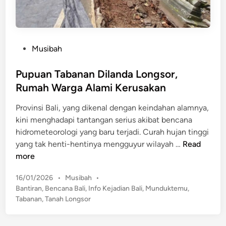
a
m
K
b
e
l
n
a
P
Musibah
d
s
o
a
A
s
Pupuan Tabanan Dilanda Longsor,
r
k
t
a
Rumah Warga Alami Kerusakan
i
e
a
b
Provinsi Bali, yang dikenal dengan keindahan alamnya,
d
n
a
kini menghadapi tantangan serius akibat bencana
i
t
hidrometeorologi yang baru terjadi. Curah hujan tinggi
n
B
P
yang tak henti-hentinya mengguyur wilayah …
Read
a
u
more
n
p
j
P
16/01/2026
•
Musibah
•
u
i
o
Bantiran
,
Bencana Bali
,
Info Kejadian Bali
,
Munduktemu
,
a
s
r
Tabanan
,
Tanah Longsor
n
t
,
T
e
S