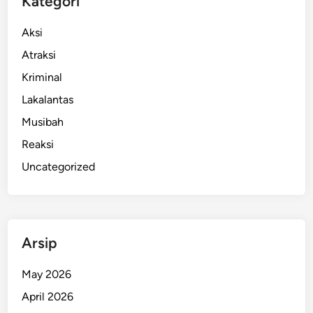
Kategori
H
a
Aksi
r
Atraksi
i
T
Kriminal
u
Lakalantas
m
Musibah
p
e
Reaksi
k
Uncategorized
K
r
u
l
Arsip
u
t
May 2026
April 2026