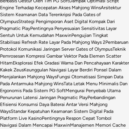
Berbasis Gestur Oleh Tim PG Soft
Dampak Optimasi Script
Engine Terhadap Kecepatan Akses Mahjong Wins
Arsitektur
Sistem Keamanan Data Terenkripsi Pada Gates of
Olympus
Strategi Pengimporan Aset Digital Kompak Dari
Pragmatic Play
Pentingnya Penyesuaian Sensitivitas Layar
Sentuh Untuk Kemudahan Maxwin
Pengujian Tingkat
Stabilisasi Refresh Rate Layar Pada Mahjong Ways 2
Pembaruan
Protokol Komunikasi Jaringan Server Gates of Olympus
Teknik
Pemrosesan Kompresi Gambar Vektor Pada Elemen Scatter
Hitam
Eksplorasi Efek Gradasi Warna Dan Pencahayaan Karakter
Kakek Zeus
Keunggulan Navigasi Layar Berdiri Ponsel Dalam
Menjalankan Mahjong Ways
Fungsi Otomatisasi Simpan Data
Pada Antarmuka Mahjong Wins
Tata Letak Menu Minimalis Dan
Ergonomis Pada Sistem PG Soft
Mengurai Penyebab Utama
Penurunan Latensi Jaringan Pragmatic Play
Perbandingan
Efisiensi Konsumsi Daya Baterai Antar Versi Mahjong
Ways
Standar Kepatuhan Keamanan Sistem Digital Pada
Platform Live Kasino
Pentingnya Respon Cepat Tombol
Navigasi Dalam Mencapai Maxwin
Manajemen Memori Cache