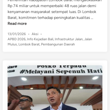
d
l
r
Rp 74 miliar untuk memperbaiki 48 ruas jalan demi
i
a
,
kenyamanan masyarakat setempat luas. Di Lombok
n
j
R
P
Barat, komitmen terhadap peningkatan kualitas …
a
u
e
Read more
r
m
m
a
a
P
13/01/2026
•
Aksi
•
k
n
h
o
APBD 2026
,
Info Kejadian Bali
,
Infrastruktur Jalan
,
Jalan
a
O
s
W
Mulus
,
Lombok Barat
,
Pembangunan Daerah
b
n
t
a
L
l
e
r
o
i
d
g
m
i
n
a
n
b
e
A
o
l
k
a
B
m
a
i
r
K
a
e