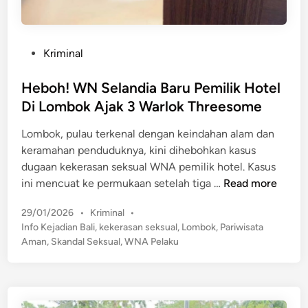
e
r
d
P
Kriminal
i
o
l
s
Heboh! WN Selandia Baru Pemilik Hotel
T
t
Di Lombok Ajak 3 Warlok Threesome
e
e
r
Lombok, pulau terkenal dengan keindahan alam dan
d
d
keramahan penduduknya, kini dihebohkan kasus
i
a
dugaan kekerasan seksual WNA pemilik hotel. Kasus
n
m
H
ini mencuat ke permukaan setelah tiga …
Read more
p
e
a
P
29/01/2026
•
Kriminal
•
b
r
o
Info Kejadian Bali
,
kekerasan seksual
,
Lombok
,
Pariwisata
o
s
D
Aman
,
Skandal Seksual
,
WNA Pelaku
h
t
i
!
e
P
W
d
a
N
i
n