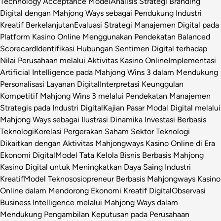
Technology Acceptance Model
Analisis Strategi Branding
Digital dengan Mahjong Ways sebagai Pendukung Industri
Kreatif Berkelanjutan
Evaluasi Strategi Manajemen Digital pada
Platform Kasino Online Menggunakan Pendekatan Balanced
Scorecard
Identifikasi Hubungan Sentimen Digital terhadap
Nilai Perusahaan melalui Aktivitas Kasino Online
Implementasi
Artificial Intelligence pada Mahjong Wins 3 dalam Mendukung
Personalisasi Layanan Digital
Interpretasi Keunggulan
Kompetitif Mahjong Wins 3 melalui Pendekatan Manajemen
Strategis pada Industri Digital
Kajian Pasar Modal Digital melalui
Mahjong Ways sebagai Ilustrasi Dinamika Investasi Berbasis
Teknologi
Korelasi Pergerakan Saham Sektor Teknologi
Dikaitkan dengan Aktivitas Mahjongways Kasino Online di Era
Ekonomi Digital
Model Tata Kelola Bisnis Berbasis Mahjong
Kasino Digital untuk Meningkatkan Daya Saing Industri
Kreatif
Model Teknososiopreneur Berbasis Mahjongways Kasino
Online dalam Mendorong Ekonomi Kreatif Digital
Observasi
Business Intelligence melalui Mahjong Ways dalam
Mendukung Pengambilan Keputusan pada Perusahaan