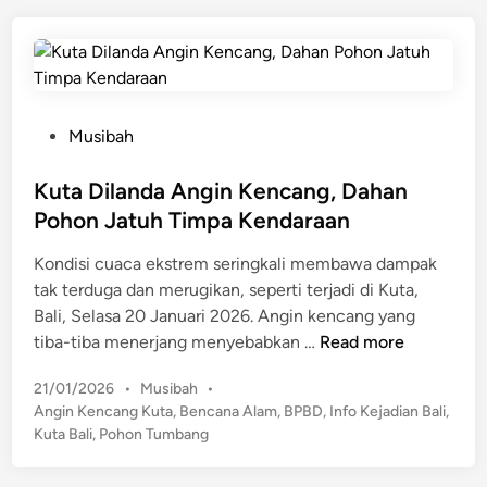
a
d
a
l
i
j
n
i
a
T
h
e
T
P
Musibah
g
u
o
a
n
s
Kuta Dilanda Angin Kencang, Dahan
s
g
t
Pohon Jatuh Timpa Kendaraan
k
g
e
a
a
Kondisi cuaca ekstrem seringkali membawa dampak
d
n
n
tak terduga dan merugikan, seperti terjadi di Kuta,
i
S
g
Bali, Selasa 20 Januari 2026. Angin kencang yang
n
t
D
K
tiba-tiba menerjang menyebabkan …
Read more
a
i
u
t
P
21/01/2026
•
Musibah
•
b
t
u
o
Angin Kencang Kuta
,
Bencana Alam
,
BPBD
,
Info Kejadian Bali
,
e
a
s
s
Kuta Bali
,
Pohon Tumbang
r
D
S
t
h
i
i
e