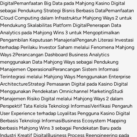
Digital
Pemanfaatan Big Data pada Mahjong Kasino Digital
sebagai Pendukung Strategi Bisnis Berbasis Data
Pemanfaatan
Cloud Computing dalam Infrastruktur Mahjong Ways 2 untuk
Mendukung Skalabilitas Platform Digital
Penerapan Data
Analytics pada Mahjong Wins 3 untuk Mengoptimalkan
Pengambilan Keputusan Manajerial
Pengaruh Literasi Investasi
terhadap Perilaku Investor Saham melalui Fenomena Mahjong
Ways 2
Perancangan Dashboard Business Analytics
menggunakan Data Mahjong Ways sebagai Pendukung
Manajemen Operasional
Perancangan Sistem Informasi
Terintegrasi melalui Mahjong Ways Menggunakan Enterprise
Architecture
Strategi Pemasaran Digital pada Kasino Digital
Menggunakan Pendekatan Omnichannel Marketing
Studi
Manajemen Risiko Digital melalui Mahjong Ways 2 dalam
Perspektif Tata Kelola Teknologi Informasi
Verifikasi Pengaruh
User Experience terhadap Loyalitas Pengguna Kasino Digital
Berbasis Teknologi Informasi
Business Ecosystem Mapping
berbasis Mahjong Wins 3 sebagai Pendekatan Baru pada
Industri Kreatif Digital
Business Process Reengineering pada