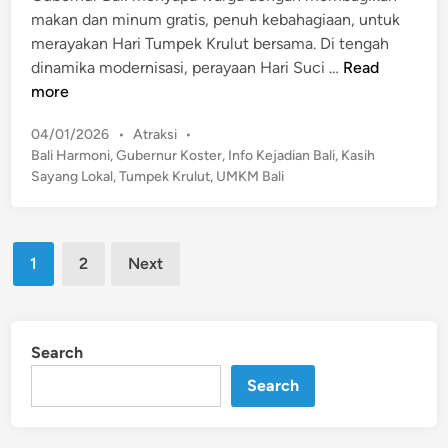
a
makan dan minum gratis, penuh kebahagiaan, untuk
i
n
n
merayakan Hari Tumpek Krulut bersama. Di tengah
n
d
W
dinamika modernisasi, perayaan Hari Suci …
Read
a
a
more
r
r
a
P
04/01/2026
•
Atraksi
•
g
N
o
Bali Harmoni
,
Gubernur Koster
,
Info Kejadian Bali
,
Kasih
a
s
g
Sayang Lokal
,
Tumpek Krulut
,
UMKM Bali
B
t
u
a
e
r
l
d
a
Posts
i
i
1
2
Next
h
n
pagination
N
R
i
a
k
i
Search
m
T
a
Search
e
t
r
i
a