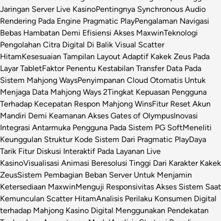
Jaringan Server Live Kasino
Pentingnya Synchronous Audio
Rendering Pada Engine Pragmatic Play
Pengalaman Navigasi
Bebas Hambatan Demi Efisiensi Akses Maxwin
Teknologi
Pengolahan Citra Digital Di Balik Visual Scatter
Hitam
Kesesuaian Tampilan Layout Adaptif Kakek Zeus Pada
Layar Tablet
Faktor Penentu Kestabilan Transfer Data Pada
Sistem Mahjong Ways
Penyimpanan Cloud Otomatis Untuk
Menjaga Data Mahjong Ways 2
Tingkat Kepuasan Pengguna
Terhadap Kecepatan Respon Mahjong Wins
Fitur Reset Akun
Mandiri Demi Keamanan Akses Gates of Olympus
Inovasi
Integrasi Antarmuka Pengguna Pada Sistem PG Soft
Meneliti
Keunggulan Struktur Kode Sistem Dari Pragmatic Play
Daya
Tarik Fitur Diskusi Interaktif Pada Layanan Live
Kasino
Visualisasi Animasi Beresolusi Tinggi Dari Karakter Kakek
Zeus
Sistem Pembagian Beban Server Untuk Menjamin
Ketersediaan Maxwin
Menguji Responsivitas Akses Sistem Saat
Kemunculan Scatter Hitam
Analisis Perilaku Konsumen Digital
terhadap Mahjong Kasino Digital Menggunakan Pendekatan