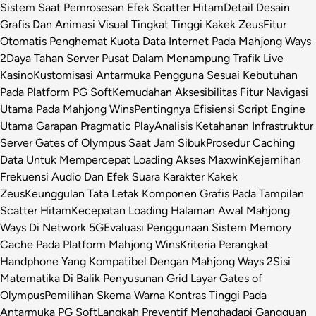
Sistem Saat Pemrosesan Efek Scatter Hitam
Detail Desain
Grafis Dan Animasi Visual Tingkat Tinggi Kakek Zeus
Fitur
Otomatis Penghemat Kuota Data Internet Pada Mahjong Ways
2
Daya Tahan Server Pusat Dalam Menampung Trafik Live
Kasino
Kustomisasi Antarmuka Pengguna Sesuai Kebutuhan
Pada Platform PG Soft
Kemudahan Aksesibilitas Fitur Navigasi
Utama Pada Mahjong Wins
Pentingnya Efisiensi Script Engine
Utama Garapan Pragmatic Play
Analisis Ketahanan Infrastruktur
Server Gates of Olympus Saat Jam Sibuk
Prosedur Caching
Data Untuk Mempercepat Loading Akses Maxwin
Kejernihan
Frekuensi Audio Dan Efek Suara Karakter Kakek
Zeus
Keunggulan Tata Letak Komponen Grafis Pada Tampilan
Scatter Hitam
Kecepatan Loading Halaman Awal Mahjong
Ways Di Network 5G
Evaluasi Penggunaan Sistem Memory
Cache Pada Platform Mahjong Wins
Kriteria Perangkat
Handphone Yang Kompatibel Dengan Mahjong Ways 2
Sisi
Matematika Di Balik Penyusunan Grid Layar Gates of
Olympus
Pemilihan Skema Warna Kontras Tinggi Pada
Antarmuka PG Soft
Langkah Preventif Menghadapi Gangguan