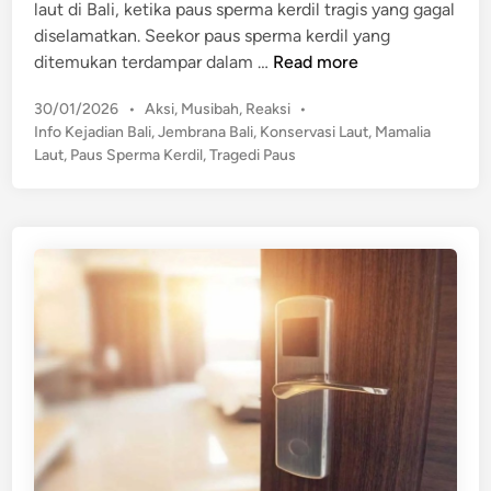
laut di Bali, ketika paus sperma kerdil tragis yang gagal
diselamatkan. Seekor paus sperma kerdil yang
H
ditemukan terdampar dalam …
Read more
e
P
30/01/2026
•
Aksi
,
Musibah
,
Reaksi
•
b
o
Info Kejadian Bali
,
Jembrana Bali
,
Konservasi Laut
,
Mamalia
o
s
Laut
,
Paus Sperma Kerdil
,
Tragedi Paus
h
t
!
e
P
d
a
i
n
u
s
S
p
e
r
m
a
K