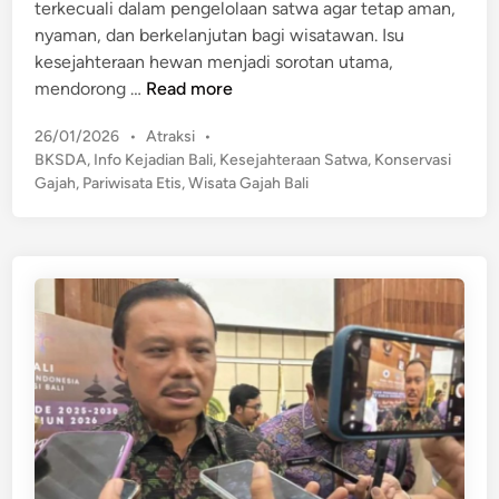
n
terkecuali dalam pengelolaan satwa agar tetap aman,
H
nyaman, dan berkelanjutan bagi wisatawan. Isu
o
kesejahteraan hewan menjadi sorotan utama,
t
B
mendorong …
Read more
e
K
l
P
26/01/2026
•
Atraksi
•
S
D
o
BKSDA
,
Info Kejadian Bali
,
Kesejahteraan Satwa
,
Konservasi
D
i
s
Gajah
,
Pariwisata Etis
,
Wisata Gajah Bali
A
t
L
B
e
o
a
d
m
l
i
b
n
i
o
P
k
a
A
n
j
t
a
a
k
u
3
M