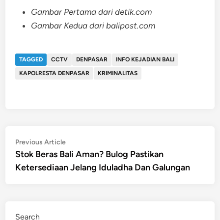
Gambar Pertama dari detik.com
Gambar Kedua dari balipost.com
TAGGED
CCTV
DENPASAR
INFO KEJADIAN BALI
KAPOLRESTA DENPASAR
KRIMINALITAS
Post
Previous
Previous Article
article:
Stok Beras Bali Aman? Bulog Pastikan
navigation
Ketersediaan Jelang Iduladha Dan Galungan
Search