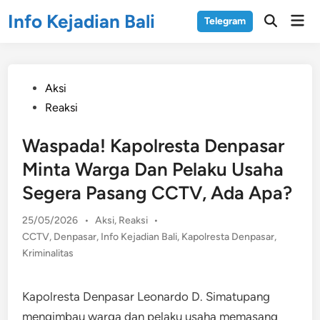
Skip
Info Kejadian Bali
Mai
Telegram
to
Open
Men
Search
content
Posted
Aksi
in
Reaksi
Waspada! Kapolresta Denpasar
Minta Warga Dan Pelaku Usaha
Segera Pasang CCTV, Ada Apa?
Posted
25/05/2026
•
Aksi
,
Reaksi
•
in
CCTV
,
Denpasar
,
Info Kejadian Bali
,
Kapolresta Denpasar
,
Kriminalitas
Kapolresta Denpasar Leonardo D. Simatupang
mengimbau warga dan pelaku usaha memasang