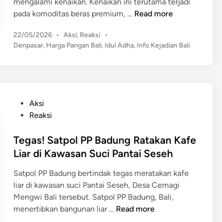
mengalami kenaikan. Kenaikan ini terutama terjadi
s
e
a
M
pada komoditas beras premium, …
Read more
e
r
P
e
d
l
a
P
22/05/2026
•
Aksi
,
Reaksi
•
n
i
u
s
o
Denpasar
,
Harga Pangan Bali
,
Idul Adha
,
Info Kejadian Bali
j
a
t
s
a
e
a
u
t
n
l
n
e
t
g
a
J
d
H
C
n
e
i
a
P
Aksi
C
n
g
l
d
o
Reaksi
T
I
a
a
s
V
d
n
n
t
Tegas! Satpol PP Badung Ratakan Kafe
,
u
g
g
e
A
Liar di Kawasan Suci Pantai Seseh
l
I
M
d
d
A
d
Satpol PP Badung bertindak tegas meratakan kafe
o
i
a
d
u
liar di kawasan suci Pantai Seseh, Desa Cemagi
b
n
A
h
l
Mengwi Bali tersebut. Satpol PP Badung, Bali,
i
p
a
a
T
menertibkan bangunan liar …
l
Read more
a
,
d
e
d