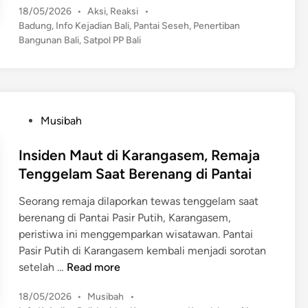
?
H
h
P
18/05/2026
•
Aksi
,
Reaksi
•
g
i
a
a
o
Badung
,
Info Kejadian Bali
,
Pantai Seseh
,
Penertiban
a
N
s
r
Bangunan Bali
,
Satpol PP Bali
D
s
u
t
g
a
!
s
e
a
n
S
a
d
B
G
a
D
i
a
a
n
t
u
P
Musibah
h
l
p
a
o
a
u
o
,
s
Insiden Maut di Karangasem, Remaja
n
n
l
I
t
Tenggelam Saat Berenang di Pantai
P
g
P
n
e
o
a
P
i
Seorang remaja dilaporkan tewas tenggelam saat
d
k
n
B
D
berenang di Pantai Pasir Putih, Karangasem,
i
o
a
u
peristiwa ini menggemparkan wisatawan. Pantai
n
k
d
g
Pasir Putih di Karangasem kembali menjadi sorotan
d
u
a
I
setelah …
Read more
i
n
a
n
D
g
n
P
18/05/2026
•
Musibah
•
s
e