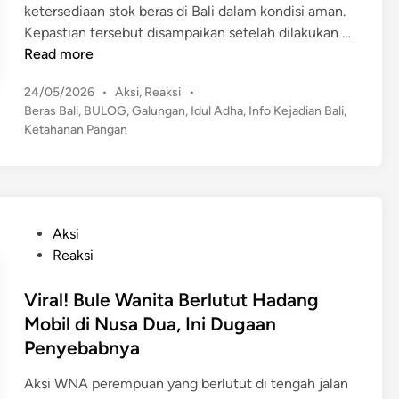
a
ketersediaan stok beras di Bali dalam kondisi aman.
D
S
Kepastian tersebut disampaikan setelah dilakukan …
e
t
Read more
n
o
p
P
24/05/2026
•
Aksi
,
Reaksi
•
k
a
o
Beras Bali
,
BULOG
,
Galungan
,
Idul Adha
,
Info Kejadian Bali
,
B
s
s
Ketahanan Pangan
e
t
a
r
e
r
a
d
M
s
i
i
n
B
P
Aksi
n
a
o
Reaksi
t
l
s
a
i
t
Viral! Bule Wanita Berlutut Hadang
W
A
e
Mobil di Nusa Dua, Ini Dugaan
a
m
d
r
Penyebabnya
a
i
g
n
n
Aksi WNA perempuan yang berlutut di tengah jalan
a
?