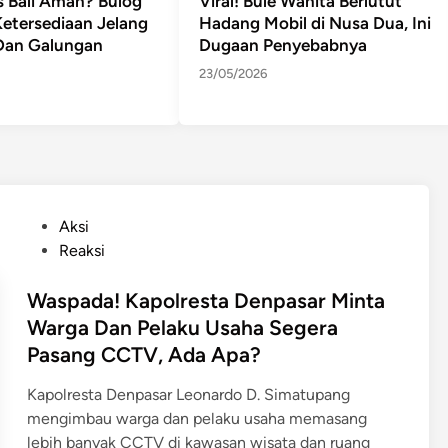
s Bali Aman? Bulog
Viral! Bule Wanita Berlutut
Ketersediaan Jelang
Hadang Mobil di Nusa Dua, Ini
Dan Galungan
Dugaan Penyebabnya
23/05/2026
P
Aksi
o
Reaksi
s
t
Waspada! Kapolresta Denpasar Minta
e
Warga Dan Pelaku Usaha Segera
d
Pasang CCTV, Ada Apa?
i
n
Kapolresta Denpasar Leonardo D. Simatupang
mengimbau warga dan pelaku usaha memasang
lebih banyak CCTV di kawasan wisata dan ruang