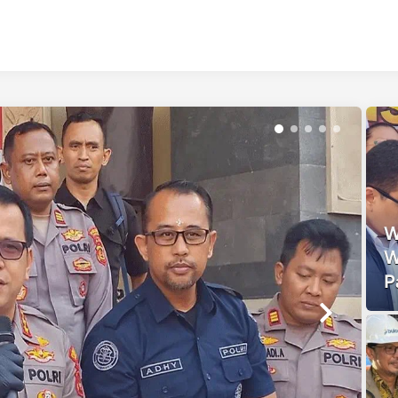
W
W
P