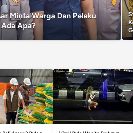
S
ar Minta Warga Dan Pelaku
K
 Ada Apa?
G