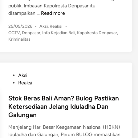
publik. Imbauan Kapolresta Denpasar itu
W
disampaikan …
Read more
a
P
25/05/2026
•
Aksi
,
Reaksi
•
s
o
CCTV
,
Denpasar
,
Info Kejadian Bali
,
Kapolresta Denpasar
,
p
s
Kriminalitas
a
t
d
e
a
d
!
i
n
K
P
Aksi
a
o
Reaksi
p
s
o
t
Stok Beras Bali Aman? Bulog Pastikan
l
e
Ketersediaan Jelang Iduladha Dan
r
d
Galungan
e
i
s
n
Menjelang Hari Besar Keagamaan Nasional (HBKN)
t
Iduladha dan Galungan, Perum BULOG memastikan