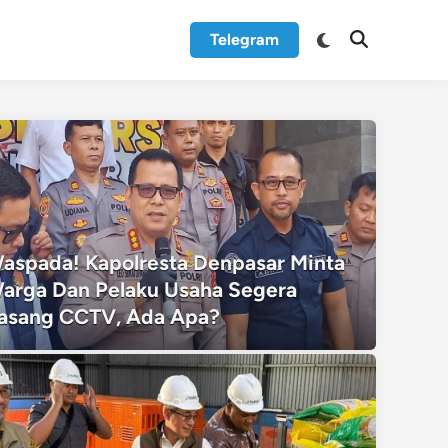
Switch
Telegram
Open
to
Search
dark
mode
aspada! Kapolresta Denpasar Minta
arga Dan Pelaku Usaha Segera
asang CCTV, Ada Apa?