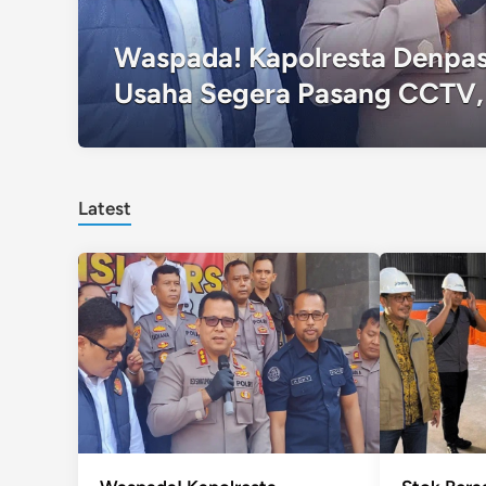
Waspada! Kapolresta Denpas
Usaha Segera Pasang CCTV,
Latest