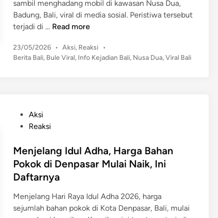
sambil menghadang mobil di kawasan Nusa Dua,
D
B
Badung, Bali, viral di media sosial. Peristiwa tersebut
a
u
V
terjadi di …
Read more
n
l
i
P
o
P
23/05/2026
•
Aksi
,
Reaksi
•
r
e
g
o
Berita Bali
,
Bule Viral
,
Info Kejadian Bali
,
Nusa Dua
,
Viral Bali
a
l
s
P
l
a
t
a
!
k
e
s
B
u
d
t
u
i
U
P
Aksi
i
n
l
s
o
Reaksi
k
e
a
s
a
W
h
t
Menjelang Idul Adha, Harga Bahan
n
a
a
e
K
Pokok di Denpasar Mulai Naik, Ini
n
S
d
e
Daftarnya
i
e
i
t
t
g
n
Menjelang Hari Raya Idul Adha 2026, harga
e
a
e
sejumlah bahan pokok di Kota Denpasar, Bali, mulai
r
B
r