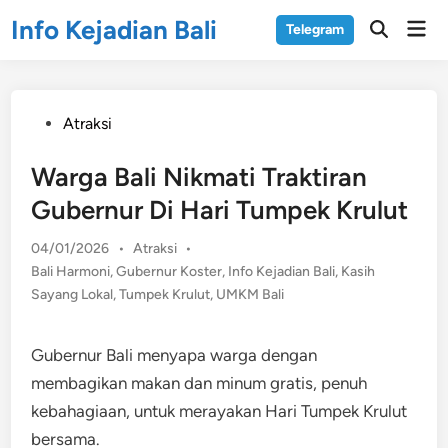
Skip
Info Kejadian Bali
Mai
Telegram
to
Open
Men
Search
content
Posted
Atraksi
in
Warga Bali Nikmati Traktiran
Gubernur Di Hari Tumpek Krulut
Posted
04/01/2026
•
Atraksi
•
in
Bali Harmoni
,
Gubernur Koster
,
Info Kejadian Bali
,
Kasih
Sayang Lokal
,
Tumpek Krulut
,
UMKM Bali
Gubernur Bali menyapa warga dengan
membagikan makan dan minum gratis, penuh
kebahagiaan, untuk merayakan Hari Tumpek Krulut
bersama.