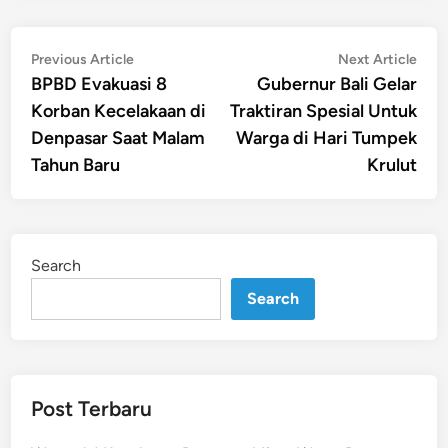
Post
Previous
Nex
Previous Article
Next Article
article:
artic
BPBD Evakuasi 8
Gubernur Bali Gelar
navigation
Korban Kecelakaan di
Traktiran Spesial Untuk
Denpasar Saat Malam
Warga di Hari Tumpek
Tahun Baru
Krulut
Search
Search
Post Terbaru