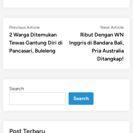
Post
Previous
Nex
Previous Article
Next Article
article:
artic
2 Warga Ditemukan
Ribut Dengan WN
navigation
Tewas Gantung Diri di
Inggris di Bandara Bali,
Pancasari, Buleleng
Pria Australia
Ditangkap!
Search
Search
Post Terbaru