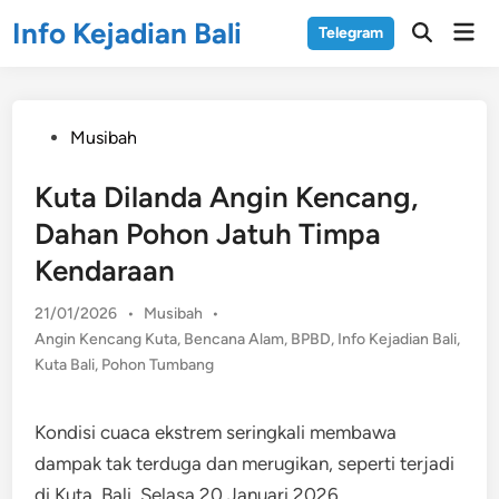
Skip
Info Kejadian Bali
Mai
Telegram
to
Open
Men
Search
content
Posted
Musibah
in
Kuta Dilanda Angin Kencang,
Dahan Pohon Jatuh Timpa
Kendaraan
Posted
21/01/2026
•
Musibah
•
in
Angin Kencang Kuta
,
Bencana Alam
,
BPBD
,
Info Kejadian Bali
,
Kuta Bali
,
Pohon Tumbang
Kondisi cuaca ekstrem seringkali membawa
dampak tak terduga dan merugikan, seperti terjadi
di Kuta, Bali, Selasa 20 Januari 2026.