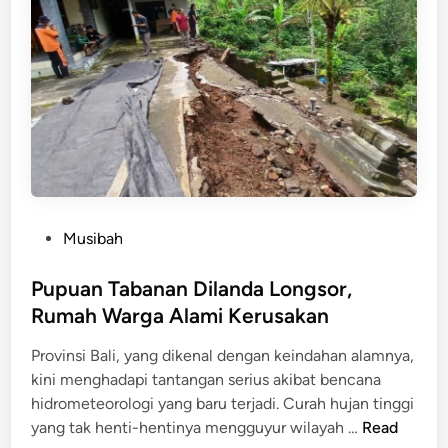
e
l
e
n
g
A
m
b
l
a
P
Musibah
s
o
A
s
Pupuan Tabanan Dilanda Longsor,
k
t
Rumah Warga Alami Kerusakan
i
e
b
Provinsi Bali, yang dikenal dengan keindahan alamnya,
d
a
kini menghadapi tantangan serius akibat bencana
i
t
hidrometeorologi yang baru terjadi. Curah hujan tinggi
n
B
P
yang tak henti-hentinya mengguyur wilayah …
Read
a