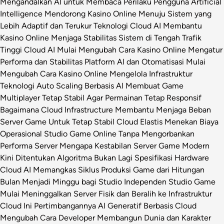
Mengandalkan AI untuk Membaca Perilaku Pengguna
Artificial
Intelligence Mendorong Kasino Online Menuju Sistem yang
Lebih Adaptif dan Terukur
Teknologi Cloud AI Membantu
Kasino Online Menjaga Stabilitas Sistem di Tengah Trafik
Tinggi
Cloud AI Mulai Mengubah Cara Kasino Online Mengatur
Performa dan Stabilitas Platform
AI dan Otomatisasi Mulai
Mengubah Cara Kasino Online Mengelola Infrastruktur
Teknologi
Auto Scaling Berbasis AI Membuat Game
Multiplayer Tetap Stabil Agar Permainan Tetap Responsif
Bagaimana Cloud Infrastructure Membantu Menjaga Beban
Server Game Untuk Tetap Stabil
Cloud Elastis Menekan Biaya
Operasional Studio Game Online Tanpa Mengorbankan
Performa Server
Mengapa Kestabilan Server Game Modern
Kini Ditentukan Algoritma Bukan Lagi Spesifikasi Hardware
Cloud AI Memangkas Siklus Produksi Game dari Hitungan
Bulan Menjadi Minggu bagi Studio Independen
Studio Game
Mulai Meninggalkan Server Fisik dan Beralih ke Infrastruktur
Cloud Ini Pertimbangannya
AI Generatif Berbasis Cloud
Mengubah Cara Developer Membangun Dunia dan Karakter