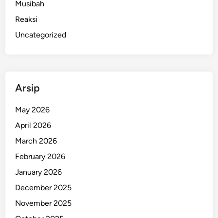
Musibah
l
Reaksi
a
m
Uncategorized
i
K
e
r
Arsip
u
s
May 2026
a
April 2026
k
a
March 2026
n
February 2026
January 2026
December 2025
November 2025