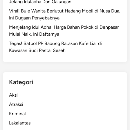
i
Jelang Iduladha Dan Galungan
L
P
o
Viral! Bule Wanita Berlutut Hadang Mobil di Nusa Dua,
e
n
Ini Dugaan Penyebabnya
m
g
Menjelang Idul Adha, Harga Bahan Pokok di Denpasar
b
s
Mulai Naik, Ini Daftarnya
e
o
l
Tegas! Satpol PP Badung Ratakan Kafe Liar di
r
a
Kawasan Suci Pantai Seseh
,
j
R
a
u
r
m
a
a
Kategori
n
h
O
W
Aksi
n
a
Atraksi
l
r
i
Kriminal
g
n
a
Lakalantas
e
A