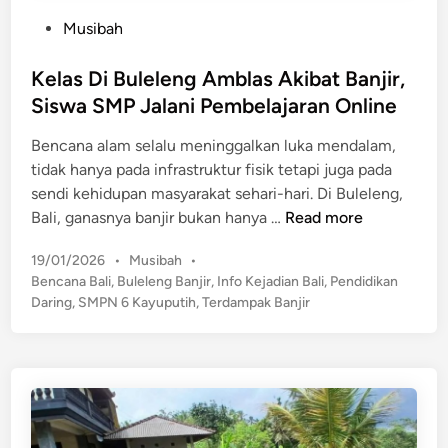
P
Musibah
o
s
Kelas Di Buleleng Amblas Akibat Banjir,
t
Siswa SMP Jalani Pembelajaran Online
e
Bencana alam selalu meninggalkan luka mendalam,
d
tidak hanya pada infrastruktur fisik tetapi juga pada
i
sendi kehidupan masyarakat sehari-hari. Di Buleleng,
n
K
Bali, ganasnya banjir bukan hanya …
Read more
e
P
19/01/2026
•
Musibah
•
l
o
Bencana Bali
,
Buleleng Banjir
,
Info Kejadian Bali
,
Pendidikan
a
s
Daring
,
SMPN 6 Kayuputih
,
Terdampak Banjir
s
t
D
e
i
d
B
i
n
u
l