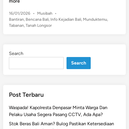
u
more
n
p
j
P
16/01/2026
•
Musibah
•
u
i
o
Bantiran
,
Bencana Bali
,
Info Kejadian Bali
,
Munduktemu
,
a
s
r
Tabanan
,
Tanah Longsor
n
t
,
T
e
S
a
d
i
b
i
s
Search
n
a
w
Search
n
a
a
S
n
M
D
P
i
Post Terbaru
J
l
a
a
Waspada! Kapolresta Denpasar Minta Warga Dan
l
n
Pelaku Usaha Segera Pasang CCTV, Ada Apa?
a
d
n
Stok Beras Bali Aman? Bulog Pastikan Ketersediaan
a