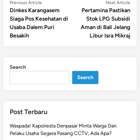
Post
Previous
Nex
Previous Article
Next Article
article:
artic
Dinkes Karangasem
Pertamina Pastikan
navigation
Siaga Pos Kesehatan di
Stok LPG Subsidi
Usaba Dalem Puri
Aman di Bali Jelang
Besakih
Libur Isra Mikraj
Search
Search
Post Terbaru
Waspada! Kapolresta Denpasar Minta Warga Dan
Pelaku Usaha Segera Pasang CCTV, Ada Apa?