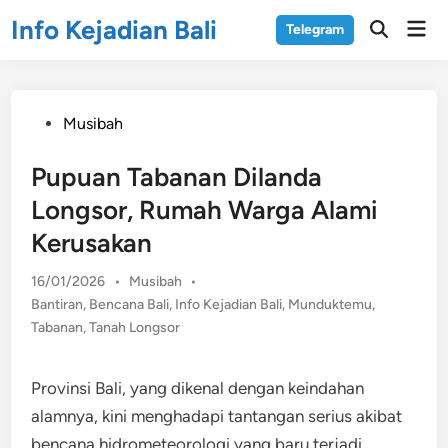
Skip
Info Kejadian Bali
Mai
Telegram
to
Open
Men
Search
content
Posted
Musibah
in
Pupuan Tabanan Dilanda
Longsor, Rumah Warga Alami
Kerusakan
Posted
16/01/2026
•
Musibah
•
in
Bantiran
,
Bencana Bali
,
Info Kejadian Bali
,
Munduktemu
,
Tabanan
,
Tanah Longsor
Provinsi Bali, yang dikenal dengan keindahan
alamnya, kini menghadapi tantangan serius akibat
bencana hidrometeorologi yang baru terjadi.