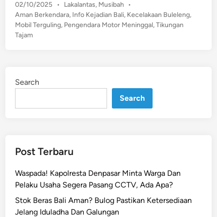
P
P
02/10/2025
•
Lakalantas
,
Musibah
•
b
e
o
Aman Berkendara
,
Info Kejadian Bali
,
Kecelakaan Buleleng
,
u
n
s
Mobil Terguling
,
Pengendara Motor Meninggal
,
Tikungan
a
t
u
Tajam
h
e
m
I
d
p
n
i
a
n
s
n
Search
i
g
Search
d
V
e
a
n
r
M
i
o
Post Terbaru
o
b
T
i
Waspada! Kapolresta Denpasar Minta Warga Dan
e
l
Pelaku Usaha Segera Pasang CCTV, Ada Apa?
w
T
a
Stok Beras Bali Aman? Bulog Pastikan Ketersediaan
e
s
Jelang Iduladha Dan Galungan
r