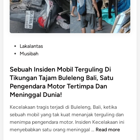
g
l
,
i
5
m
O
a
r
n
a
u
P
Lakalantas
n
k
o
Musibah
g
-
s
M
S
t
Sebuah Insiden Mobil Terguling Di
e
i
e
n
Tikungan Tajam Buleleng Bali, Satu
n
d
i
Pengendara Motor Tertimpa Dan
g
i
n
Meninggal Dunia!
a
n
g
r
g
Kecelakaan tragis terjadi di Buleleng, Bali, ketika
a
a
sebuah mobil yang tak kuat menanjak terguling dan
j
l
menimpa pengendara motor. Insiden Kecelakaan ini
a
S
menyebabkan satu orang meninggal …
Read more
,
e