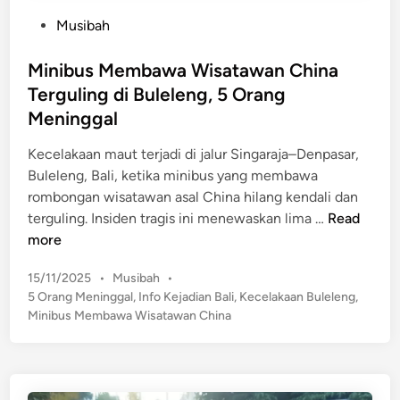
P
Musibah
o
s
Minibus Membawa Wisatawan China
t
Terguling di Buleleng, 5 Orang
e
Meninggal
d
i
Kecelakaan maut terjadi di jalur Singaraja–Denpasar,
n
Buleleng, Bali, ketika minibus yang membawa
rombongan wisatawan asal China hilang kendali dan
M
terguling. Insiden tragis ini menewaskan lima …
Read
i
more
n
P
15/11/2025
•
Musibah
•
i
o
5 Orang Meninggal
,
Info Kejadian Bali
,
Kecelakaan Buleleng
,
b
s
Minibus Membawa Wisatawan China
u
t
s
e
M
d
e
i