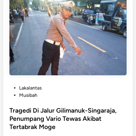
n
m
b
a
w
a
W
i
s
a
t
a
w
P
Lakalantas
a
o
Musibah
n
s
C
t
Tragedi Di Jalur Gilimanuk-Singaraja,
h
e
Penumpang Vario Tewas Akibat
i
d
Tertabrak Moge
n
i
a