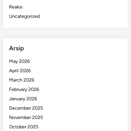
j
Reaksi
a
m
Uncategorized
B
u
l
e
Arsip
l
e
May 2026
n
April 2026
g
B
March 2026
a
February 2026
l
January 2026
i
,
December 2025
S
November 2025
a
October 2025
t