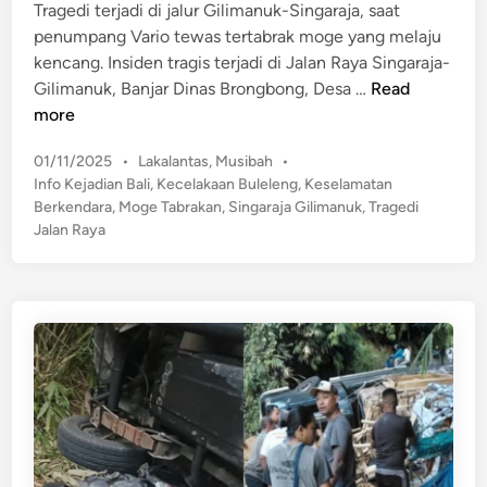
n
Tragedi terjadi di jalur Gilimanuk-Singaraja, saat
T
penumpang Vario tewas tertabrak moge yang melaju
e
kencang. Insiden tragis terjadi di Jalan Raya Singaraja-
r
T
Gilimanuk, Banjar Dinas Brongbong, Desa …
Read
g
r
more
u
a
l
P
01/11/2025
•
Lakalantas
,
Musibah
•
g
i
o
Info Kejadian Bali
,
Kecelakaan Buleleng
,
Keselamatan
e
n
s
Berkendara
,
Moge Tabrakan
,
Singaraja Gilimanuk
,
Tragedi
d
t
g
Jalan Raya
i
e
d
D
d
i
i
i
B
n
J
u
a
l
l
e
u
l
r
e
G
n
i