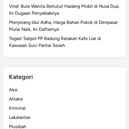
A
Viral! Bule Wanita Berlutut Hadang Mobil di Nusa Dua,
g
k
Ini Dugaan Penyebabnya
u
i
l
Menjelang Idul Adha, Harga Bahan Pokok di Denpasar
b
i
Mulai Naik, Ini Daftarnya
a
n
t
Tegas! Satpol PP Badung Ratakan Kafe Liar di
g
T
Kawasan Suci Pantai Seseh
D
e
i
r
T
t
i
a
k
Kategori
b
u
r
n
Aksi
a
g
Atraksi
k
a
M
Kriminal
n
o
T
Lakalantas
g
a
Musibah
e