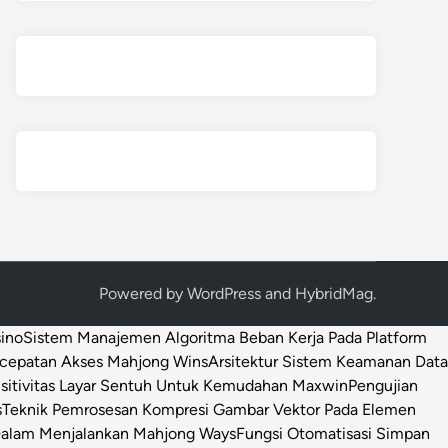
Powered by
WordPress
and
HybridMag
.
sino
Sistem Manajemen Algoritma Beban Kerja Pada Platform
ecepatan Akses Mahjong Wins
Arsitektur Sistem Keamanan Data
sitivitas Layar Sentuh Untuk Kemudahan Maxwin
Pengujian
s
Teknik Pemrosesan Kompresi Gambar Vektor Pada Elemen
 Dalam Menjalankan Mahjong Ways
Fungsi Otomatisasi Simpan