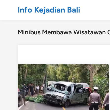
Skip
Info Kejadian Bali
to
content
Minibus Membawa Wisatawan 