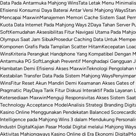
Data Pada Antarmuka Mahjong Wins
Tata Letak Menu Minimali
Efisiensi Konsumsi Daya Baterai Antar Versi Mahjong Ways
Stan
Mencapai Maxwin
Manajemen Memori Cache Sistem Saat Pemr
Kuota Data Internet Pada Mahjong Ways 2
Daya Tahan Server P
Soft
Kemudahan Aksesibilitas Fitur Navigasi Utama Pada Mahj
Olympus Saat Jam Sibuk
Prosedur Caching Data Untuk Mempe
Komponen Grafis Pada Tampilan Scatter Hitam
Kecepatan Loa
Wins
Kriteria Perangkat Handphone Yang Kompatibel Dengan 
Antarmuka PG Soft
Langkah Preventif Menghadapi Gangguan Ja
Hambatan Demi Efisiensi Akses Maxwin
Teknologi Pengolahan C
Kestabilan Transfer Data Pada Sistem Mahjong Ways
Penyimpan
Wins
Fitur Reset Akun Mandiri Demi Keamanan Akses Gates of
Pragmatic Play
Daya Tarik Fitur Diskusi Interaktif Pada Layanan 
Ketersediaan Maxwin
Menguji Responsivitas Akses Sistem Saa
Technology Acceptance Model
Analisis Strategi Branding Dig
Kasino Online Menggunakan Pendekatan Balanced Scorecard
I
Intelligence pada Mahjong Wins 3 dalam Mendukung Personalis
Industri Digital
Kajian Pasar Modal Digital melalui Mahjong Ways 
Aktivitas Mahjongways Kasino Online di Era Ekonomi Digital
Mod