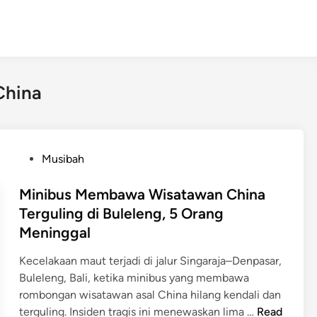
China
P
Musibah
o
s
Minibus Membawa Wisatawan China
t
Terguling di Buleleng, 5 Orang
e
Meninggal
d
i
Kecelakaan maut terjadi di jalur Singaraja–Denpasar,
n
Buleleng, Bali, ketika minibus yang membawa
rombongan wisatawan asal China hilang kendali dan
M
terguling. Insiden tragis ini menewaskan lima …
Read