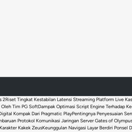
i
n
g
g
a
l
s 2
Riset Tingkat Kestabilan Latensi Streaming Platform Live Ka
 Oleh Tim PG Soft
Dampak Optimasi Script Engine Terhadap K
igital Kompak Dari Pragmatic Play
Pentingnya Penyesuaian Sen
baruan Protokol Komunikasi Jaringan Server Gates of Olympu
Karakter Kakek Zeus
Keunggulan Navigasi Layar Berdiri Ponsel