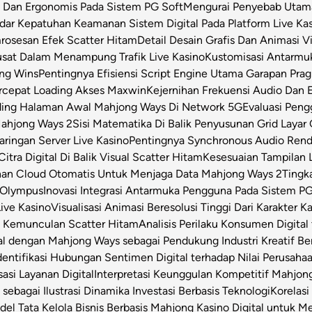
s Dan Ergonomis Pada Sistem PG Soft
Mengurai Penyebab Utama 
dar Kepatuhan Keamanan Sistem Digital Pada Platform Live Ka
osesan Efek Scatter Hitam
Detail Desain Grafis Dan Animasi V
usat Dalam Menampung Trafik Live Kasino
Kustomisasi Antarmu
ong Wins
Pentingnya Efisiensi Script Engine Utama Garapan Prag
rcepat Loading Akses Maxwin
Kejernihan Frekuensi Audio Dan 
ding Halaman Awal Mahjong Ways Di Network 5G
Evaluasi Pen
Mahjong Ways 2
Sisi Matematika Di Balik Penyusunan Grid Layar
ringan Server Live Kasino
Pentingnya Synchronous Audio Rende
itra Digital Di Balik Visual Scatter Hitam
Kesesuaian Tampilan L
an Cloud Otomatis Untuk Menjaga Data Mahjong Ways 2
Tingk
 Olympus
Inovasi Integrasi Antarmuka Pengguna Pada Sistem PG
Live Kasino
Visualisasi Animasi Beresolusi Tinggi Dari Karakter 
t Kemunculan Scatter Hitam
Analisis Perilaku Konsumen Digita
ital dengan Mahjong Ways sebagai Pendukung Industri Kreatif Be
dentifikasi Hubungan Sentimen Digital terhadap Nilai Perusahaa
asi Layanan Digital
Interpretasi Keunggulan Kompetitif Mahjon
sebagai Ilustrasi Dinamika Investasi Berbasis Teknologi
Korelas
el Tata Kelola Bisnis Berbasis Mahjong Kasino Digital untuk Me