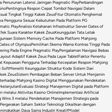
Penurunan Latensi Jaringan Pragmatic Play
Perbandingan
sino
Pentingnya Respon Cepat Tombol Navigasi Dalam
isual Tingkat Tinggi Kakek Zeus
Fitur Otomatis Penghemat
ka Pengguna Sesuai Kebutuhan Pada Platform PG
matic Play
Analisis Ketahanan Infrastruktur Server Gates of
Efek Suara Karakter Kakek Zeus
Keunggulan Tata Letak
ggunaan Sistem Memory Cache Pada Platform Mahjong
 Gates of Olympus
Pemilihan Skema Warna Kontras Tinggi Pada
ring Pada Engine Pragmatic Play
Pengalaman Navigasi Bebas
ayout Adaptif Kakek Zeus Pada Layar Tablet
Faktor Penentu
at Kepuasan Pengguna Terhadap Kecepatan Respon Mahjong
 Soft
Meneliti Keunggulan Struktur Kode Sistem Dari
Kakek Zeus
Sistem Pembagian Beban Server Untuk Menjamin
l terhadap Mahjong Kasino Digital Menggunakan Pendekatan
rkelanjutan
Evaluasi Strategi Manajemen Digital pada Platform
n melalui Aktivitas Kasino Online
Implementasi Artificial
g Wins 3 melalui Pendekatan Manajemen Strategis pada
i Pergerakan Saham Sektor Teknologi Dikaitkan dengan
ningkatkan Daya Saing Industri Kreatif
Model