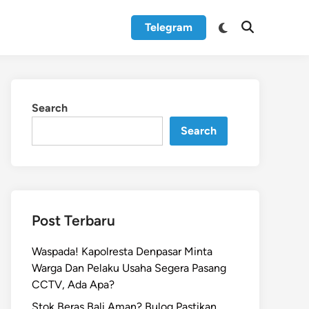
Switch
Telegram
Open
to
Search
dark
mode
Search
Search
Post Terbaru
Waspada! Kapolresta Denpasar Minta
Warga Dan Pelaku Usaha Segera Pasang
CCTV, Ada Apa?
Stok Beras Bali Aman? Bulog Pastikan