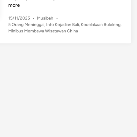
i
more
n
P
15/11/2025
•
Musibah
•
i
o
5 Orang Meninggal
,
Info Kejadian Bali
,
Kecelakaan Buleleng
,
b
s
Minibus Membawa Wisatawan China
u
t
s
e
M
d
e
i
n
m
b
a
w
a
W
i
s
a
t
a