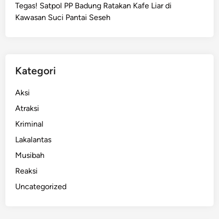
Tegas! Satpol PP Badung Ratakan Kafe Liar di
g
Kawasan Suci Pantai Seseh
a
r
a
j
a
Kategori
,
P
Aksi
e
Atraksi
n
Kriminal
u
m
Lakalantas
p
Musibah
a
Reaksi
n
g
Uncategorized
V
a