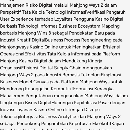
Manajemen Risiko Digital melalui Mahjong Ways 2 dalam
Perspektif Tata Kelola Teknologi Informasi
Verifikasi Pengaruh
User Experience terhadap Loyalitas Pengguna Kasino Digital
Berbasis Teknologi Informasi
Business Ecosystem Mapping
berbasis Mahjong Wins 3 sebagai Pendekatan Baru pada
Industri Kreatif Digital
Business Process Reengineering pada
Mahjongways Kasino Online untuk Meningkatkan Efisiensi
Operasional
Efektivitas Tata Kelola Informasi pada Platform
Mahjong Kasino Digital dalam Mendukung Kinerja
Organisasi
Efisiensi Digital Supply Chain menggunakan
Mahjong Ways 2 pada Industri Berbasis Teknologi
Eksplorasi
Business Model Canvas pada Platform Mahjong Ways untuk
Mendorong Keunggulan Kompetitif
Formulasi Kerangka
Manajemen Pengetahuan menggunakan Mahjong Ways dalam
Lingkungan Bisnis Digital
Hubungan Kapitalisasi Pasar dengan
Inovasi Layanan Kasino Online di Tengah Disrupsi
Teknologi
Integrasi Business Analytics dan Mahjong Ways 2
sebagai Pendukung Pengambilan Keputusan Eksekutif
Kajian