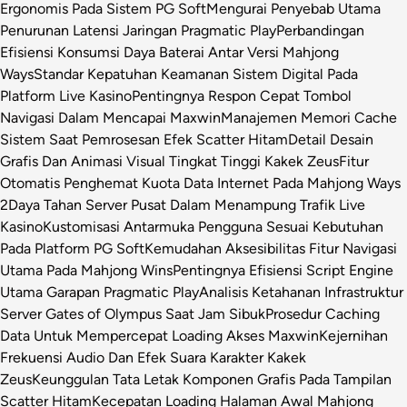
Ergonomis Pada Sistem PG Soft
Mengurai Penyebab Utama
Penurunan Latensi Jaringan Pragmatic Play
Perbandingan
Efisiensi Konsumsi Daya Baterai Antar Versi Mahjong
Ways
Standar Kepatuhan Keamanan Sistem Digital Pada
Platform Live Kasino
Pentingnya Respon Cepat Tombol
Navigasi Dalam Mencapai Maxwin
Manajemen Memori Cache
Sistem Saat Pemrosesan Efek Scatter Hitam
Detail Desain
Grafis Dan Animasi Visual Tingkat Tinggi Kakek Zeus
Fitur
Otomatis Penghemat Kuota Data Internet Pada Mahjong Ways
2
Daya Tahan Server Pusat Dalam Menampung Trafik Live
Kasino
Kustomisasi Antarmuka Pengguna Sesuai Kebutuhan
Pada Platform PG Soft
Kemudahan Aksesibilitas Fitur Navigasi
Utama Pada Mahjong Wins
Pentingnya Efisiensi Script Engine
Utama Garapan Pragmatic Play
Analisis Ketahanan Infrastruktur
Server Gates of Olympus Saat Jam Sibuk
Prosedur Caching
Data Untuk Mempercepat Loading Akses Maxwin
Kejernihan
Frekuensi Audio Dan Efek Suara Karakter Kakek
Zeus
Keunggulan Tata Letak Komponen Grafis Pada Tampilan
Scatter Hitam
Kecepatan Loading Halaman Awal Mahjong