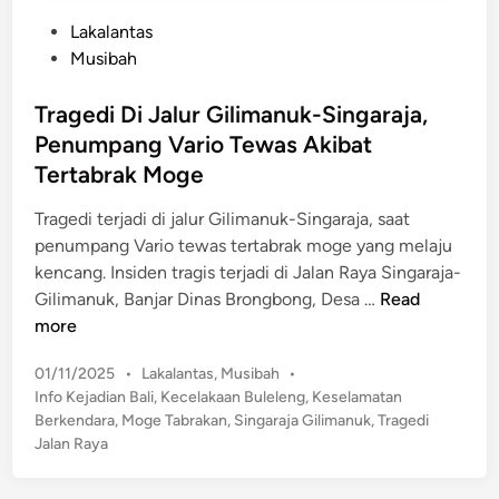
P
Lakalantas
o
Musibah
s
t
Tragedi Di Jalur Gilimanuk-Singaraja,
e
Penumpang Vario Tewas Akibat
d
Tertabrak Moge
i
n
Tragedi terjadi di jalur Gilimanuk-Singaraja, saat
penumpang Vario tewas tertabrak moge yang melaju
kencang. Insiden tragis terjadi di Jalan Raya Singaraja-
T
Gilimanuk, Banjar Dinas Brongbong, Desa …
Read
r
more
a
P
01/11/2025
•
Lakalantas
,
Musibah
•
g
o
Info Kejadian Bali
,
Kecelakaan Buleleng
,
Keselamatan
e
s
Berkendara
,
Moge Tabrakan
,
Singaraja Gilimanuk
,
Tragedi
d
t
Jalan Raya
i
e
D
d