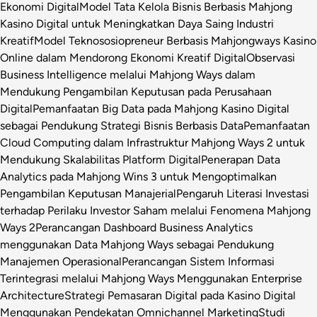
Ekonomi Digital
Model Tata Kelola Bisnis Berbasis Mahjong
Kasino Digital untuk Meningkatkan Daya Saing Industri
Kreatif
Model Teknososiopreneur Berbasis Mahjongways Kasino
Online dalam Mendorong Ekonomi Kreatif Digital
Observasi
Business Intelligence melalui Mahjong Ways dalam
Mendukung Pengambilan Keputusan pada Perusahaan
Digital
Pemanfaatan Big Data pada Mahjong Kasino Digital
sebagai Pendukung Strategi Bisnis Berbasis Data
Pemanfaatan
Cloud Computing dalam Infrastruktur Mahjong Ways 2 untuk
Mendukung Skalabilitas Platform Digital
Penerapan Data
Analytics pada Mahjong Wins 3 untuk Mengoptimalkan
Pengambilan Keputusan Manajerial
Pengaruh Literasi Investasi
terhadap Perilaku Investor Saham melalui Fenomena Mahjong
Ways 2
Perancangan Dashboard Business Analytics
menggunakan Data Mahjong Ways sebagai Pendukung
Manajemen Operasional
Perancangan Sistem Informasi
Terintegrasi melalui Mahjong Ways Menggunakan Enterprise
Architecture
Strategi Pemasaran Digital pada Kasino Digital
Menggunakan Pendekatan Omnichannel Marketing
Studi