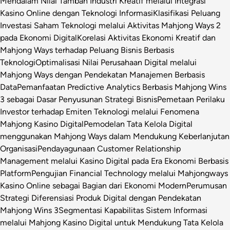
Mendalam Nilai Tambah Industri Kreatif melalui Integrasi
Kasino Online dengan Teknologi Informasi
Klasifikasi Peluang
Investasi Saham Teknologi melalui Aktivitas Mahjong Ways 2
pada Ekonomi Digital
Korelasi Aktivitas Ekonomi Kreatif dan
Mahjong Ways terhadap Peluang Bisnis Berbasis
Teknologi
Optimalisasi Nilai Perusahaan Digital melalui
Mahjong Ways dengan Pendekatan Manajemen Berbasis
Data
Pemanfaatan Predictive Analytics Berbasis Mahjong Wins
3 sebagai Dasar Penyusunan Strategi Bisnis
Pemetaan Perilaku
Investor terhadap Emiten Teknologi melalui Fenomena
Mahjong Kasino Digital
Pemodelan Tata Kelola Digital
menggunakan Mahjong Ways dalam Mendukung Keberlanjutan
Organisasi
Pendayagunaan Customer Relationship
Management melalui Kasino Digital pada Era Ekonomi Berbasis
Platform
Pengujian Financial Technology melalui Mahjongways
Kasino Online sebagai Bagian dari Ekonomi Modern
Perumusan
Strategi Diferensiasi Produk Digital dengan Pendekatan
Mahjong Wins 3
Segmentasi Kapabilitas Sistem Informasi
melalui Mahjong Kasino Digital untuk Mendukung Tata Kelola