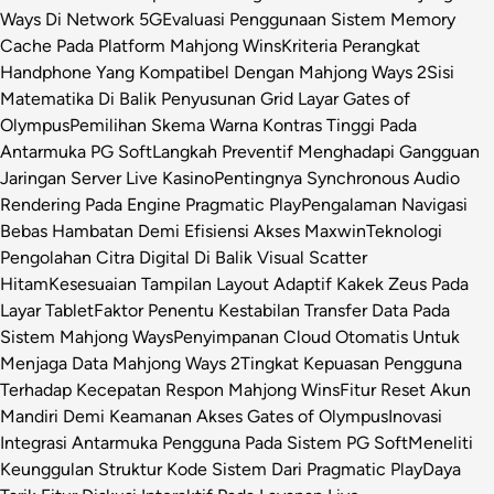
Ways Di Network 5G
Evaluasi Penggunaan Sistem Memory
Cache Pada Platform Mahjong Wins
Kriteria Perangkat
Handphone Yang Kompatibel Dengan Mahjong Ways 2
Sisi
Matematika Di Balik Penyusunan Grid Layar Gates of
Olympus
Pemilihan Skema Warna Kontras Tinggi Pada
Antarmuka PG Soft
Langkah Preventif Menghadapi Gangguan
Jaringan Server Live Kasino
Pentingnya Synchronous Audio
Rendering Pada Engine Pragmatic Play
Pengalaman Navigasi
Bebas Hambatan Demi Efisiensi Akses Maxwin
Teknologi
Pengolahan Citra Digital Di Balik Visual Scatter
Hitam
Kesesuaian Tampilan Layout Adaptif Kakek Zeus Pada
Layar Tablet
Faktor Penentu Kestabilan Transfer Data Pada
Sistem Mahjong Ways
Penyimpanan Cloud Otomatis Untuk
Menjaga Data Mahjong Ways 2
Tingkat Kepuasan Pengguna
Terhadap Kecepatan Respon Mahjong Wins
Fitur Reset Akun
Mandiri Demi Keamanan Akses Gates of Olympus
Inovasi
Integrasi Antarmuka Pengguna Pada Sistem PG Soft
Meneliti
Keunggulan Struktur Kode Sistem Dari Pragmatic Play
Daya