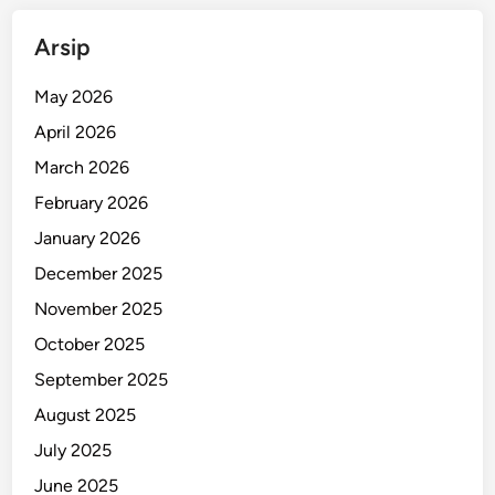
r
i
Arsip
o
T
May 2026
e
April 2026
w
a
March 2026
s
February 2026
A
January 2026
k
i
December 2025
b
November 2025
a
October 2025
t
T
September 2025
e
August 2025
r
July 2025
t
a
June 2025