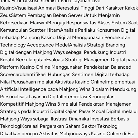
Tarik Fitur Diskusi Interaktif Pada Layanan Live
Kasino
Visualisasi Animasi Beresolusi Tinggi Dari Karakter Kakek
Zeus
Sistem Pembagian Beban Server Untuk Menjamin
Ketersediaan Maxwin
Menguji Responsivitas Akses Sistem Saat
Kemunculan Scatter Hitam
Analisis Perilaku Konsumen Digital
terhadap Mahjong Kasino Digital Menggunakan Pendekatan
Technology Acceptance Model
Analisis Strategi Branding
Digital dengan Mahjong Ways sebagai Pendukung Industri
Kreatif Berkelanjutan
Evaluasi Strategi Manajemen Digital pada
Platform Kasino Online Menggunakan Pendekatan Balanced
Scorecard
Identifikasi Hubungan Sentimen Digital terhadap
Nilai Perusahaan melalui Aktivitas Kasino Online
Implementasi
Artificial Intelligence pada Mahjong Wins 3 dalam Mendukung
Personalisasi Layanan Digital
Interpretasi Keunggulan
Kompetitif Mahjong Wins 3 melalui Pendekatan Manajemen
Strategis pada Industri Digital
Kajian Pasar Modal Digital melalui
Mahjong Ways sebagai Ilustrasi Dinamika Investasi Berbasis
Teknologi
Korelasi Pergerakan Saham Sektor Teknologi
Dikaitkan dengan Aktivitas Mahjongways Kasino Online di Era