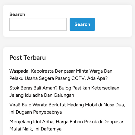
i
i
n
J
Search
a
Search
l
u
r
G
i
Post Terbaru
l
i
Waspada! Kapolresta Denpasar Minta Warga Dan
m
Pelaku Usaha Segera Pasang CCTV, Ada Apa?
a
Stok Beras Bali Aman? Bulog Pastikan Ketersediaan
n
Jelang Iduladha Dan Galungan
u
Viral! Bule Wanita Berlutut Hadang Mobil di Nusa Dua,
k
Ini Dugaan Penyebabnya
-
S
Menjelang Idul Adha, Harga Bahan Pokok di Denpasar
i
Mulai Naik, Ini Daftarnya
n