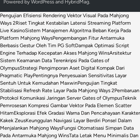
Powered by
WordPress
and
HybridMag
.
Pengujian Efisiensi Rendering Vektor Visual Pada Mahjong
Ways 2
Riset Tingkat Kestabilan Latensi Streaming Platform
Live Kasino
Sistem Manajemen Algoritma Beban Kerja Pada
Platform Mahjong Ways
Pengembangan Fitur Antarmuka
Berbasis Gestur Oleh Tim PG Soft
Dampak Optimasi Script
Engine Terhadap Kecepatan Akses Mahjong Wins
Arsitektur
Sistem Keamanan Data Terenkripsi Pada Gates of
Olympus
Strategi Pengimporan Aset Digital Kompak Dari
Pragmatic Play
Pentingnya Penyesuaian Sensitivitas Layar
Sentuh Untuk Kemudahan Maxwin
Pengujian Tingkat
Stabilisasi Refresh Rate Layar Pada Mahjong Ways 2
Pembaruan
Protokol Komunikasi Jaringan Server Gates of Olympus
Teknik
Pemrosesan Kompresi Gambar Vektor Pada Elemen Scatter
Hitam
Eksplorasi Efek Gradasi Warna Dan Pencahayaan Karakter
Kakek Zeus
Keunggulan Navigasi Layar Berdiri Ponsel Dalam
Menjalankan Mahjong Ways
Fungsi Otomatisasi Simpan Data
Pada Antarmuka Mahjong Wins
Tata Letak Menu Minimalis Dan