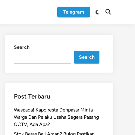
Switch
Telegram
Open
to
Search
dark
mode
Search
Search
Post Terbaru
Waspada! Kapolresta Denpasar Minta
Warga Dan Pelaku Usaha Segera Pasang
CCTV, Ada Apa?
Stok Beras Bali Aman? Bulog Pastikan