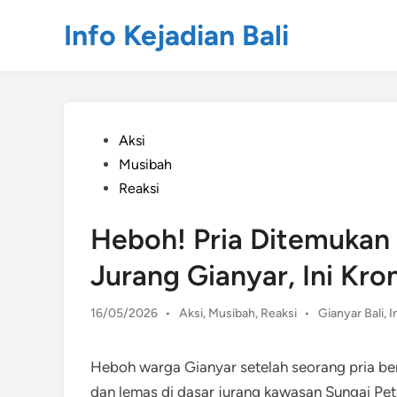
Skip
Info Kejadian Bali
to
content
Posted
Aksi
in
Musibah
Reaksi
Heboh! Pria Ditemukan 
Jurang Gianyar, Ini Kro
Posted
16/05/2026
•
Aksi
,
Musibah
,
Reaksi
•
Gianyar Bali
,
I
in
Heboh warga Gianyar setelah seorang pria be
dan lemas di dasar jurang kawasan Sungai Peta