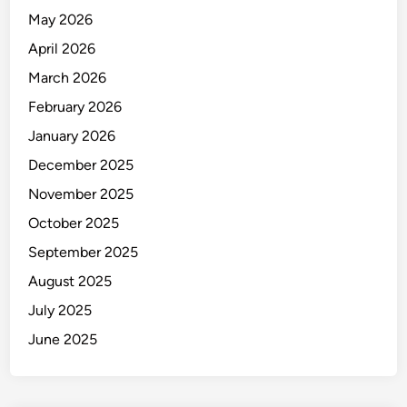
l
May 2026
a
i
April 2026
N
March 2026
a
February 2026
i
k
January 2026
,
December 2025
I
November 2025
n
i
October 2025
D
September 2025
a
August 2025
f
t
July 2025
a
June 2025
r
n
y