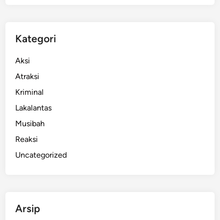
n
P
o
Kategori
k
o
Aksi
k
Atraksi
d
Kriminal
i
D
Lakalantas
e
Musibah
n
Reaksi
p
a
Uncategorized
s
a
r
M
Arsip
u