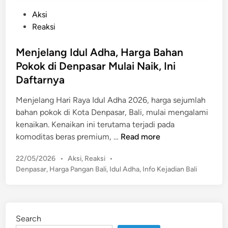
P
Aksi
o
Reaksi
s
t
Menjelang Idul Adha, Harga Bahan
e
Pokok di Denpasar Mulai Naik, Ini
d
Daftarnya
i
n
Menjelang Hari Raya Idul Adha 2026, harga sejumlah
bahan pokok di Kota Denpasar, Bali, mulai mengalami
kenaikan. Kenaikan ini terutama terjadi pada
M
komoditas beras premium, …
Read more
e
P
22/05/2026
•
Aksi
,
Reaksi
•
n
o
Denpasar
,
Harga Pangan Bali
,
Idul Adha
,
Info Kejadian Bali
j
s
e
t
l
e
a
d
Search
n
i