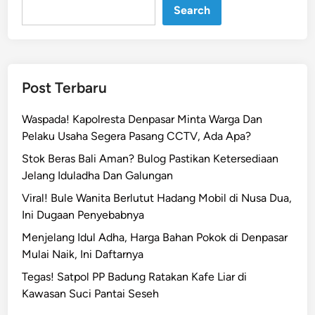
n
g
Search
I
d
u
l
Post Terbaru
A
d
Waspada! Kapolresta Denpasar Minta Warga Dan
h
Pelaku Usaha Segera Pasang CCTV, Ada Apa?
a
Stok Beras Bali Aman? Bulog Pastikan Ketersediaan
,
Jelang Iduladha Dan Galungan
H
a
Viral! Bule Wanita Berlutut Hadang Mobil di Nusa Dua,
r
Ini Dugaan Penyebabnya
g
Menjelang Idul Adha, Harga Bahan Pokok di Denpasar
a
Mulai Naik, Ini Daftarnya
B
Tegas! Satpol PP Badung Ratakan Kafe Liar di
a
Kawasan Suci Pantai Seseh
h
a