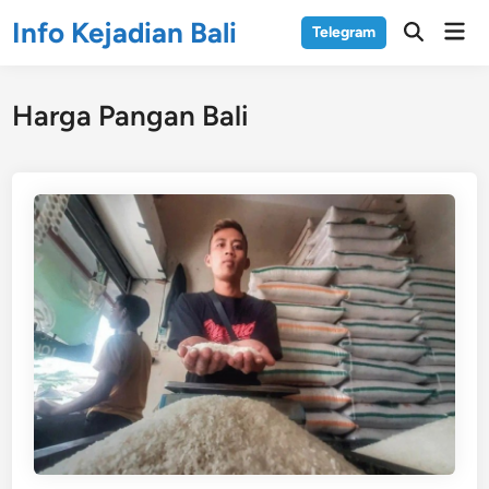
Skip
Info Kejadian Bali
Mai
Telegram
to
Open
Men
Search
content
Harga Pangan Bali