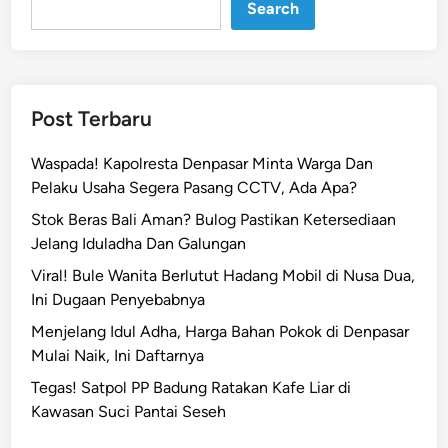
Search
t
d
i
K
a
Post Terbaru
r
a
Waspada! Kapolresta Denpasar Minta Warga Dan
n
Pelaku Usaha Segera Pasang CCTV, Ada Apa?
g
Stok Beras Bali Aman? Bulog Pastikan Ketersediaan
a
Jelang Iduladha Dan Galungan
s
e
Viral! Bule Wanita Berlutut Hadang Mobil di Nusa Dua,
m
Ini Dugaan Penyebabnya
,
Menjelang Idul Adha, Harga Bahan Pokok di Denpasar
R
Mulai Naik, Ini Daftarnya
e
Tegas! Satpol PP Badung Ratakan Kafe Liar di
m
Kawasan Suci Pantai Seseh
a
j