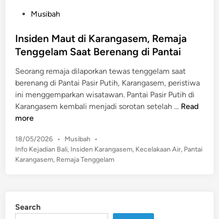
P
Musibah
o
s
Insiden Maut di Karangasem, Remaja
t
Tenggelam Saat Berenang di Pantai
e
Seorang remaja dilaporkan tewas tenggelam saat
d
berenang di Pantai Pasir Putih, Karangasem, peristiwa
i
ini menggemparkan wisatawan. Pantai Pasir Putih di
n
I
Karangasem kembali menjadi sorotan setelah …
Read
n
more
s
P
18/05/2026
•
Musibah
•
i
o
Info Kejadian Bali
,
Insiden Karangasem
,
Kecelakaan Air
,
Pantai
d
s
Karangasem
,
Remaja Tenggelam
e
t
n
e
M
d
a
i
Search
n
u