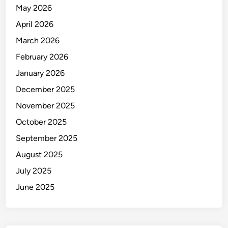
n
May 2026
a
April 2026
n
g
March 2026
d
February 2026
i
January 2026
P
a
December 2025
n
November 2025
t
October 2025
a
i
September 2025
August 2025
July 2025
June 2025