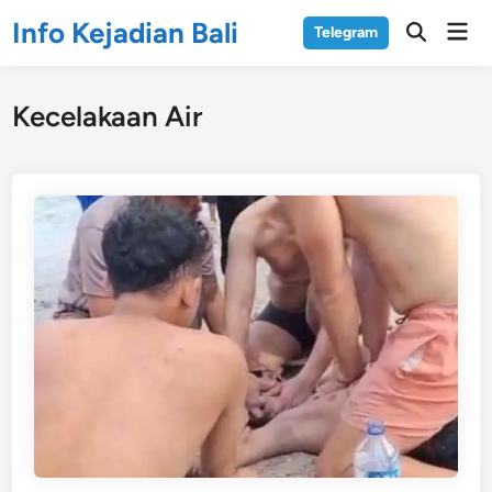
Skip
Info Kejadian Bali
Mai
Telegram
to
Open
Men
Search
content
Kecelakaan Air