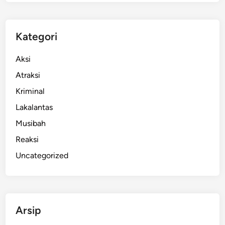
a
T
e
Kategori
n
g
Aksi
g
Atraksi
e
Kriminal
l
a
Lakalantas
m
Musibah
S
Reaksi
a
a
Uncategorized
t
B
e
r
Arsip
e