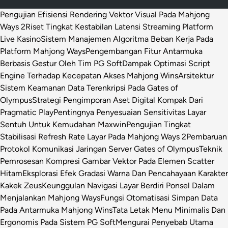
Pengujian Efisiensi Rendering Vektor Visual Pada Mahjong
Ways 2
Riset Tingkat Kestabilan Latensi Streaming Platform
Live Kasino
Sistem Manajemen Algoritma Beban Kerja Pada
Platform Mahjong Ways
Pengembangan Fitur Antarmuka
Berbasis Gestur Oleh Tim PG Soft
Dampak Optimasi Script
Engine Terhadap Kecepatan Akses Mahjong Wins
Arsitektur
Sistem Keamanan Data Terenkripsi Pada Gates of
Olympus
Strategi Pengimporan Aset Digital Kompak Dari
Pragmatic Play
Pentingnya Penyesuaian Sensitivitas Layar
Sentuh Untuk Kemudahan Maxwin
Pengujian Tingkat
Stabilisasi Refresh Rate Layar Pada Mahjong Ways 2
Pembaruan
Protokol Komunikasi Jaringan Server Gates of Olympus
Teknik
Pemrosesan Kompresi Gambar Vektor Pada Elemen Scatter
Hitam
Eksplorasi Efek Gradasi Warna Dan Pencahayaan Karakter
Kakek Zeus
Keunggulan Navigasi Layar Berdiri Ponsel Dalam
Menjalankan Mahjong Ways
Fungsi Otomatisasi Simpan Data
Pada Antarmuka Mahjong Wins
Tata Letak Menu Minimalis Dan
Ergonomis Pada Sistem PG Soft
Mengurai Penyebab Utama