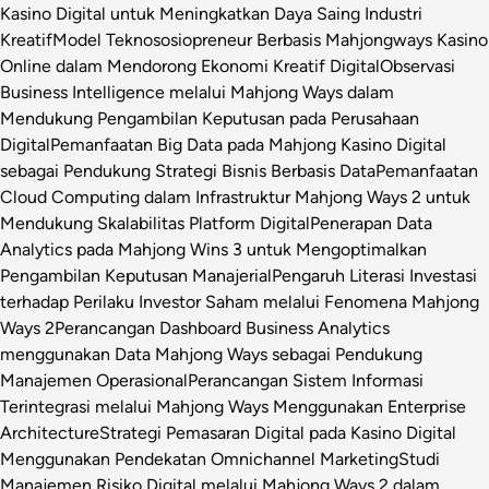
Kasino Digital untuk Meningkatkan Daya Saing Industri
Kreatif
Model Teknososiopreneur Berbasis Mahjongways Kasino
Online dalam Mendorong Ekonomi Kreatif Digital
Observasi
Business Intelligence melalui Mahjong Ways dalam
Mendukung Pengambilan Keputusan pada Perusahaan
Digital
Pemanfaatan Big Data pada Mahjong Kasino Digital
sebagai Pendukung Strategi Bisnis Berbasis Data
Pemanfaatan
Cloud Computing dalam Infrastruktur Mahjong Ways 2 untuk
Mendukung Skalabilitas Platform Digital
Penerapan Data
Analytics pada Mahjong Wins 3 untuk Mengoptimalkan
Pengambilan Keputusan Manajerial
Pengaruh Literasi Investasi
terhadap Perilaku Investor Saham melalui Fenomena Mahjong
Ways 2
Perancangan Dashboard Business Analytics
menggunakan Data Mahjong Ways sebagai Pendukung
Manajemen Operasional
Perancangan Sistem Informasi
Terintegrasi melalui Mahjong Ways Menggunakan Enterprise
Architecture
Strategi Pemasaran Digital pada Kasino Digital
Menggunakan Pendekatan Omnichannel Marketing
Studi
Manajemen Risiko Digital melalui Mahjong Ways 2 dalam