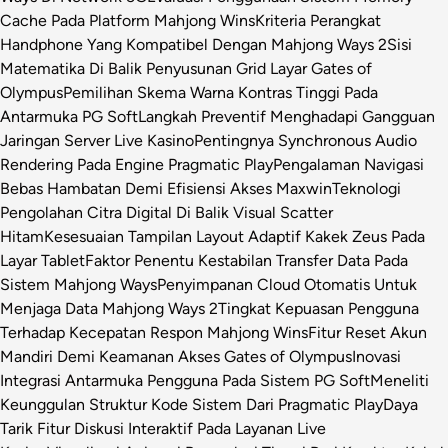
Cache Pada Platform Mahjong Wins
Kriteria Perangkat
Handphone Yang Kompatibel Dengan Mahjong Ways 2
Sisi
Matematika Di Balik Penyusunan Grid Layar Gates of
Olympus
Pemilihan Skema Warna Kontras Tinggi Pada
Antarmuka PG Soft
Langkah Preventif Menghadapi Gangguan
Jaringan Server Live Kasino
Pentingnya Synchronous Audio
Rendering Pada Engine Pragmatic Play
Pengalaman Navigasi
Bebas Hambatan Demi Efisiensi Akses Maxwin
Teknologi
Pengolahan Citra Digital Di Balik Visual Scatter
Hitam
Kesesuaian Tampilan Layout Adaptif Kakek Zeus Pada
Layar Tablet
Faktor Penentu Kestabilan Transfer Data Pada
Sistem Mahjong Ways
Penyimpanan Cloud Otomatis Untuk
Menjaga Data Mahjong Ways 2
Tingkat Kepuasan Pengguna
Terhadap Kecepatan Respon Mahjong Wins
Fitur Reset Akun
Mandiri Demi Keamanan Akses Gates of Olympus
Inovasi
Integrasi Antarmuka Pengguna Pada Sistem PG Soft
Meneliti
Keunggulan Struktur Kode Sistem Dari Pragmatic Play
Daya
Tarik Fitur Diskusi Interaktif Pada Layanan Live