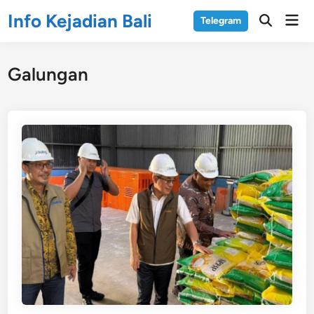
Skip
Info Kejadian Bali
Mai
Telegram
to
Open
Men
Search
content
Galungan