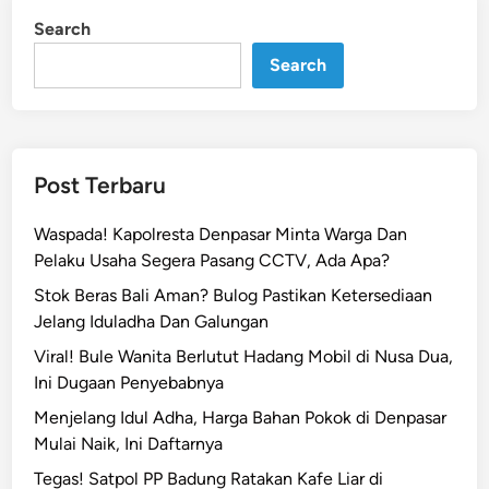
s
i
Search
n
B
Search
a
l
i
A
m
Post Terbaru
a
n
Waspada! Kapolresta Denpasar Minta Warga Dan
?
Pelaku Usaha Segera Pasang CCTV, Ada Apa?
B
Stok Beras Bali Aman? Bulog Pastikan Ketersediaan
u
Jelang Iduladha Dan Galungan
l
o
Viral! Bule Wanita Berlutut Hadang Mobil di Nusa Dua,
g
Ini Dugaan Penyebabnya
P
Menjelang Idul Adha, Harga Bahan Pokok di Denpasar
a
Mulai Naik, Ini Daftarnya
s
Tegas! Satpol PP Badung Ratakan Kafe Liar di
t