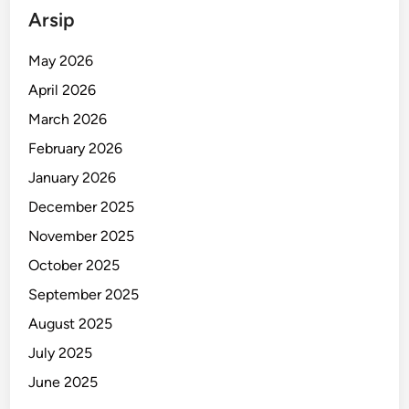
l
Arsip
a
n
May 2026
g
April 2026
I
d
March 2026
u
February 2026
l
January 2026
a
d
December 2025
h
November 2025
a
October 2025
D
a
September 2025
n
August 2025
G
July 2025
a
l
June 2025
u