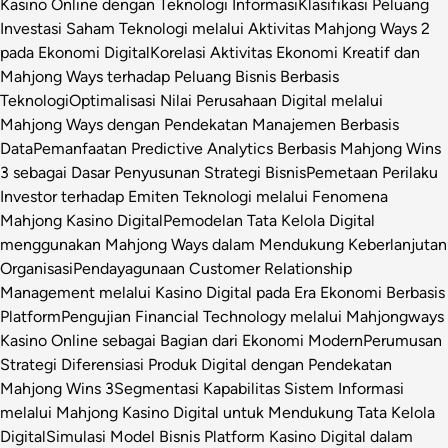
Kasino Online dengan Teknologi Informasi
Klasifikasi Peluang
Investasi Saham Teknologi melalui Aktivitas Mahjong Ways 2
pada Ekonomi Digital
Korelasi Aktivitas Ekonomi Kreatif dan
Mahjong Ways terhadap Peluang Bisnis Berbasis
Teknologi
Optimalisasi Nilai Perusahaan Digital melalui
Mahjong Ways dengan Pendekatan Manajemen Berbasis
Data
Pemanfaatan Predictive Analytics Berbasis Mahjong Wins
3 sebagai Dasar Penyusunan Strategi Bisnis
Pemetaan Perilaku
Investor terhadap Emiten Teknologi melalui Fenomena
Mahjong Kasino Digital
Pemodelan Tata Kelola Digital
menggunakan Mahjong Ways dalam Mendukung Keberlanjutan
Organisasi
Pendayagunaan Customer Relationship
Management melalui Kasino Digital pada Era Ekonomi Berbasis
Platform
Pengujian Financial Technology melalui Mahjongways
Kasino Online sebagai Bagian dari Ekonomi Modern
Perumusan
Strategi Diferensiasi Produk Digital dengan Pendekatan
Mahjong Wins 3
Segmentasi Kapabilitas Sistem Informasi
melalui Mahjong Kasino Digital untuk Mendukung Tata Kelola
Digital
Simulasi Model Bisnis Platform Kasino Digital dalam