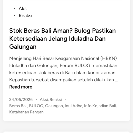
P
Aksi
o
Reaksi
s
t
Stok Beras Bali Aman? Bulog Pastikan
e
Ketersediaan Jelang Iduladha Dan
d
Galungan
i
n
Menjelang Hari Besar Keagamaan Nasional (HBKN)
Iduladha dan Galungan, Perum BULOG memastikan
ketersediaan stok beras di Bali dalam kondisi aman.
S
Kepastian tersebut disampaikan setelah dilakukan …
t
Read more
o
P
24/05/2026
•
Aksi
,
Reaksi
•
k
o
Beras Bali
,
BULOG
,
Galungan
,
Idul Adha
,
Info Kejadian Bali
,
B
s
Ketahanan Pangan
e
t
r
e
a
d