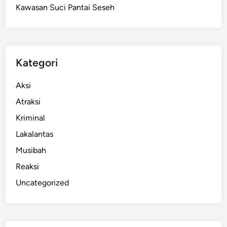
Kawasan Suci Pantai Seseh
i
k
a
n
K
Kategori
e
t
Aksi
e
Atraksi
r
Kriminal
s
e
Lakalantas
d
Musibah
i
Reaksi
a
a
Uncategorized
n
J
e