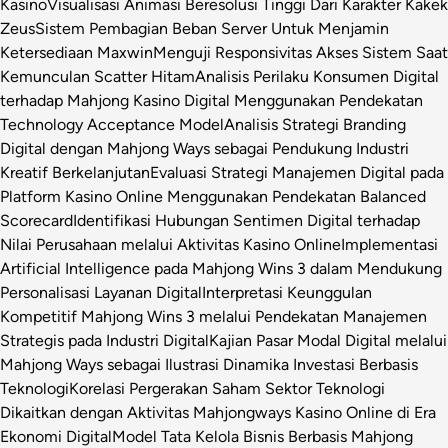
Kasino
Visualisasi Animasi Beresolusi Tinggi Dari Karakter Kakek
Zeus
Sistem Pembagian Beban Server Untuk Menjamin
Ketersediaan Maxwin
Menguji Responsivitas Akses Sistem Saat
Kemunculan Scatter Hitam
Analisis Perilaku Konsumen Digital
terhadap Mahjong Kasino Digital Menggunakan Pendekatan
Technology Acceptance Model
Analisis Strategi Branding
Digital dengan Mahjong Ways sebagai Pendukung Industri
Kreatif Berkelanjutan
Evaluasi Strategi Manajemen Digital pada
Platform Kasino Online Menggunakan Pendekatan Balanced
Scorecard
Identifikasi Hubungan Sentimen Digital terhadap
Nilai Perusahaan melalui Aktivitas Kasino Online
Implementasi
Artificial Intelligence pada Mahjong Wins 3 dalam Mendukung
Personalisasi Layanan Digital
Interpretasi Keunggulan
Kompetitif Mahjong Wins 3 melalui Pendekatan Manajemen
Strategis pada Industri Digital
Kajian Pasar Modal Digital melalui
Mahjong Ways sebagai Ilustrasi Dinamika Investasi Berbasis
Teknologi
Korelasi Pergerakan Saham Sektor Teknologi
Dikaitkan dengan Aktivitas Mahjongways Kasino Online di Era
Ekonomi Digital
Model Tata Kelola Bisnis Berbasis Mahjong