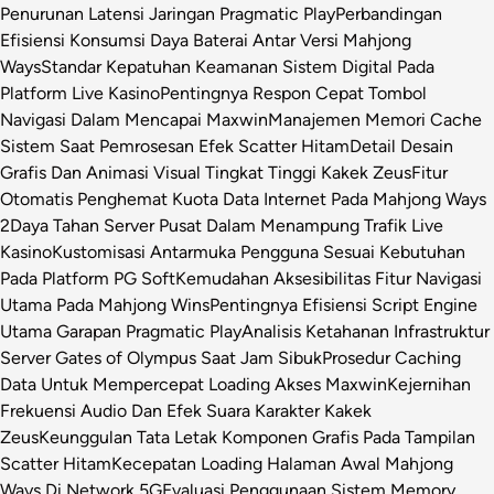
Penurunan Latensi Jaringan Pragmatic Play
Perbandingan
Efisiensi Konsumsi Daya Baterai Antar Versi Mahjong
Ways
Standar Kepatuhan Keamanan Sistem Digital Pada
Platform Live Kasino
Pentingnya Respon Cepat Tombol
Navigasi Dalam Mencapai Maxwin
Manajemen Memori Cache
Sistem Saat Pemrosesan Efek Scatter Hitam
Detail Desain
Grafis Dan Animasi Visual Tingkat Tinggi Kakek Zeus
Fitur
Otomatis Penghemat Kuota Data Internet Pada Mahjong Ways
2
Daya Tahan Server Pusat Dalam Menampung Trafik Live
Kasino
Kustomisasi Antarmuka Pengguna Sesuai Kebutuhan
Pada Platform PG Soft
Kemudahan Aksesibilitas Fitur Navigasi
Utama Pada Mahjong Wins
Pentingnya Efisiensi Script Engine
Utama Garapan Pragmatic Play
Analisis Ketahanan Infrastruktur
Server Gates of Olympus Saat Jam Sibuk
Prosedur Caching
Data Untuk Mempercepat Loading Akses Maxwin
Kejernihan
Frekuensi Audio Dan Efek Suara Karakter Kakek
Zeus
Keunggulan Tata Letak Komponen Grafis Pada Tampilan
Scatter Hitam
Kecepatan Loading Halaman Awal Mahjong
Ways Di Network 5G
Evaluasi Penggunaan Sistem Memory