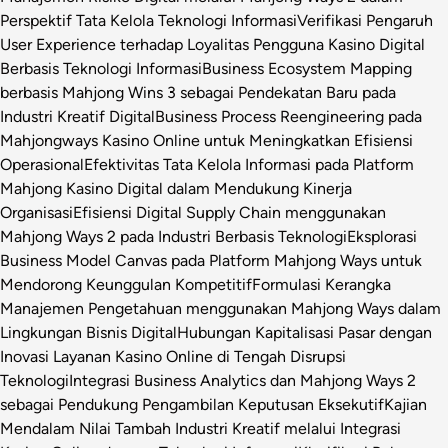
Perspektif Tata Kelola Teknologi Informasi
Verifikasi Pengaruh
User Experience terhadap Loyalitas Pengguna Kasino Digital
Berbasis Teknologi Informasi
Business Ecosystem Mapping
berbasis Mahjong Wins 3 sebagai Pendekatan Baru pada
Industri Kreatif Digital
Business Process Reengineering pada
Mahjongways Kasino Online untuk Meningkatkan Efisiensi
Operasional
Efektivitas Tata Kelola Informasi pada Platform
Mahjong Kasino Digital dalam Mendukung Kinerja
Organisasi
Efisiensi Digital Supply Chain menggunakan
Mahjong Ways 2 pada Industri Berbasis Teknologi
Eksplorasi
Business Model Canvas pada Platform Mahjong Ways untuk
Mendorong Keunggulan Kompetitif
Formulasi Kerangka
Manajemen Pengetahuan menggunakan Mahjong Ways dalam
Lingkungan Bisnis Digital
Hubungan Kapitalisasi Pasar dengan
Inovasi Layanan Kasino Online di Tengah Disrupsi
Teknologi
Integrasi Business Analytics dan Mahjong Ways 2
sebagai Pendukung Pengambilan Keputusan Eksekutif
Kajian
Mendalam Nilai Tambah Industri Kreatif melalui Integrasi