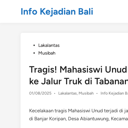
Skip
Info Kejadian Bali
to
content
Posted
Lakalantas
in
Musibah
Tragis! Mahasiswi Unud
ke Jalur Truk di Tabana
Posted
01/08/2025
•
Lakalantas
,
Musibah
•
Info Kejadian Ba
in
Kecelakaan tragis Mahasiswi Unud terjadi di 
di Banjar Koripan, Desa Abiantuwung, Kecamat