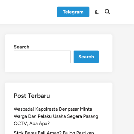
Switch
Telegram
Open
to
Search
dark
mode
Search
Search
Post Terbaru
Waspada! Kapolresta Denpasar Minta
Warga Dan Pelaku Usaha Segera Pasang
CCTV, Ada Apa?
Stok Beras Bali Aman? Bulog Pastikan