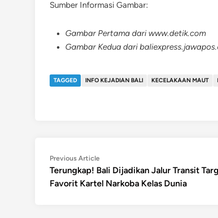
Sumber Informasi Gambar:
Gambar Pertama dari www.detik.com
Gambar Kedua dari baliexpress.jawapos
TAGGED
INFO KEJADIAN BALI
KECELAKAAN MAUT
Post
Previous
Previous Article
article:
Terungkap! Bali Dijadikan Jalur Transit Tar
navigation
Favorit Kartel Narkoba Kelas Dunia