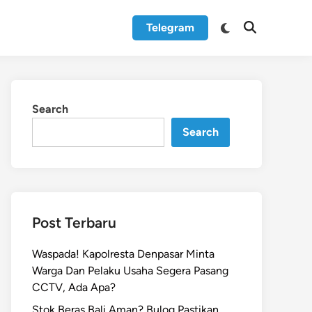
Switch
Telegram
Open
to
Search
dark
mode
Search
Search
Post Terbaru
Waspada! Kapolresta Denpasar Minta
Warga Dan Pelaku Usaha Segera Pasang
CCTV, Ada Apa?
Stok Beras Bali Aman? Bulog Pastikan