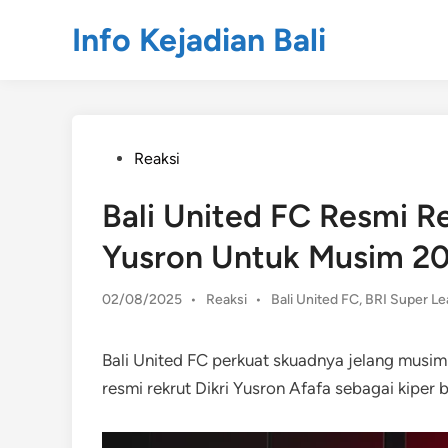
Skip
Info Kejadian Bali
to
content
Posted
Reaksi
in
Bali United FC Resmi Re
Yusron Untuk Musim 2
Posted
02/08/2025
•
Reaksi
•
Bali United FC
,
BRI Super L
in
Bali United FC perkuat skuadnya jelang mus
resmi rekrut Dikri Yusron Afafa sebagai kiper b