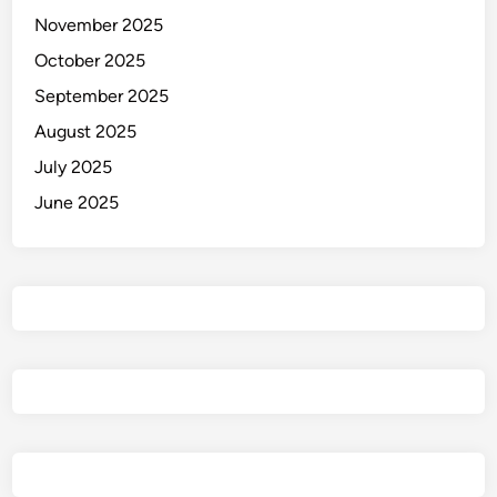
i
November 2025
T
October 2025
a
b
September 2025
a
August 2025
n
July 2025
a
n
June 2025