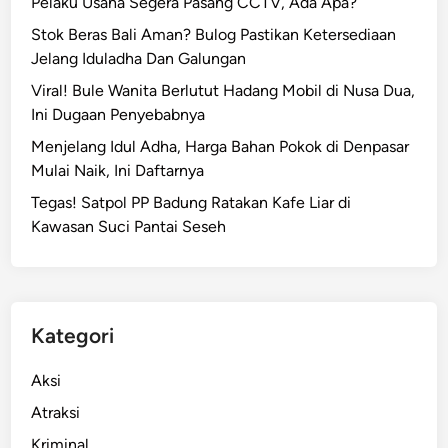
Pelaku Usaha Segera Pasang CCTV, Ada Apa?
n
Stok Beras Bali Aman? Bulog Pastikan Ketersediaan
u
Jelang Iduladha Dan Galungan
d
T
Viral! Bule Wanita Berlutut Hadang Mobil di Nusa Dua,
e
Ini Dugaan Penyebabnya
w
Menjelang Idul Adha, Harga Bahan Pokok di Denpasar
a
Mulai Naik, Ini Daftarnya
s
Tegas! Satpol PP Badung Ratakan Kafe Liar di
U
Kawasan Suci Pantai Seseh
s
a
i
M
o
Kategori
t
o
Aksi
r
Atraksi
T
Kriminal
e