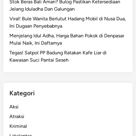
e
Stok Beras Bali Aman? Bulog Pastikan Ketersediaan
a
l
Jelang Iduladha Dan Galungan
n
e
g
Viral! Bule Wanita Berlutut Hadang Mobil di Nusa Dua,
n
a
Ini Dugaan Penyebabnya
g
s
Menjelang Idul Adha, Harga Bahan Pokok di Denpasar
e
Mulai Naik, Ini Daftarnya
m
Tegas! Satpol PP Badung Ratakan Kafe Liar di
T
Kawasan Suci Pantai Seseh
e
w
a
s
G
Kategori
a
n
Aksi
t
Atraksi
u
Kriminal
n
g
Lakalantas