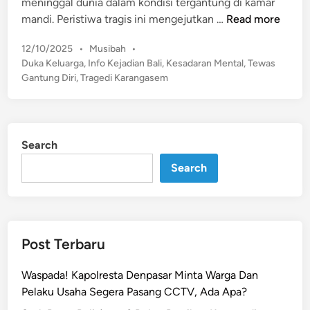
meninggal dunia dalam kondisi tergantung di kamar
n
i
M
mandi. Peristiwa tragis ini mengejutkan …
Read more
r
a
i
P
12/10/2025
•
Musibah
•
n
d
o
Duka Keluarga
,
Info Kejadian Bali
,
Kesadaran Mental
,
Tewas
t
s
i
Gantung Diri
,
Tragedi Karangasem
a
t
P
n
e
a
P
d
n
e
i
c
Search
n
r
a
Search
a
s
w
a
a
r
t
i
d
Post Terbaru
,
i
B
K
Waspada! Kapolresta Denpasar Minta Warga Dan
u
a
Pelaku Usaha Segera Pasang CCTV, Ada Apa?
l
r