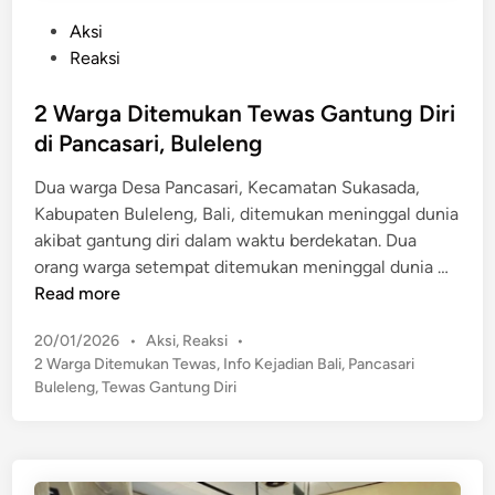
P
Aksi
o
Reaksi
s
t
2 Warga Ditemukan Tewas Gantung Diri
e
di Pancasari, Buleleng
d
Dua warga Desa Pancasari, Kecamatan Sukasada,
i
Kabupaten Buleleng, Bali, ditemukan meninggal dunia
n
akibat gantung diri dalam waktu berdekatan. Dua
2
orang warga setempat ditemukan meninggal dunia …
W
Read more
a
P
20/01/2026
•
Aksi
,
Reaksi
•
r
o
2 Warga Ditemukan Tewas
,
Info Kejadian Bali
,
Pancasari
g
s
Buleleng
,
Tewas Gantung Diri
a
t
D
e
i
d
t
i