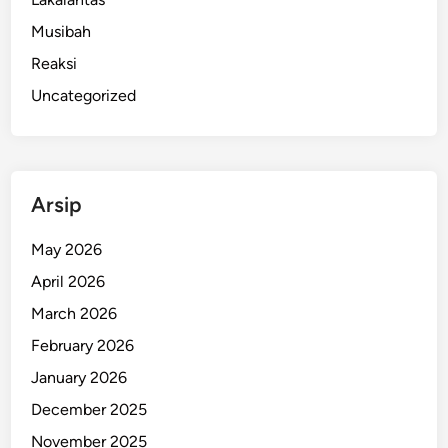
D
Musibah
i
Reaksi
r
i
Uncategorized
,
A
k
i
Arsip
b
a
May 2026
t
April 2026
D
e
March 2026
p
February 2026
r
January 2026
e
s
December 2025
i
November 2025