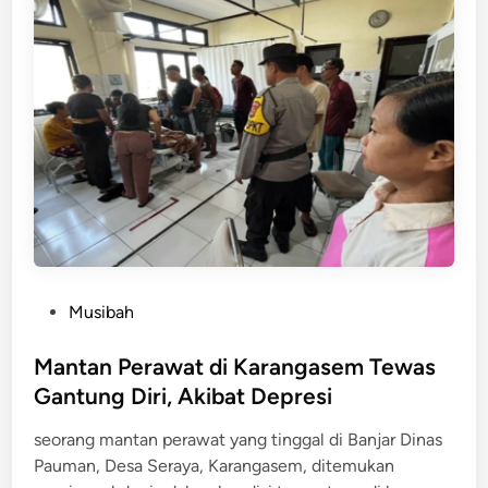
n
e
m
u
k
a
n
T
e
w
a
s
G
P
Musibah
a
o
n
s
Mantan Perawat di Karangasem Tewas
t
t
Gantung Diri, Akibat Depresi
u
e
n
seorang mantan perawat yang tinggal di Banjar Dinas
d
g
Pauman, Desa Seraya, Karangasem, ditemukan
i
D