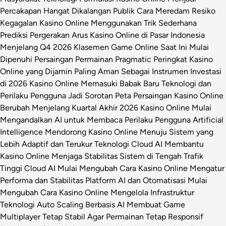
Percakapan Hangat Dikalangan Publik
Cara Meredam Resiko
Kegagalan Kasino Online Menggunakan Trik Sederhana
Prediksi Pergerakan Arus Kasino Online di Pasar Indonesia
Menjelang Q4 2026
Klasemen Game Online Saat Ini Mulai
Dipenuhi Persaingan Permainan Pragmatic
Peringkat Kasino
Online yang Dijamin Paling Aman Sebagai Instrumen Investasi
di 2026
Kasino Online Memasuki Babak Baru Teknologi dan
Perilaku Pengguna Jadi Sorotan
Peta Persaingan Kasino Online
Berubah Menjelang Kuartal Akhir 2026
Kasino Online Mulai
Mengandalkan AI untuk Membaca Perilaku Pengguna
Artificial
Intelligence Mendorong Kasino Online Menuju Sistem yang
Lebih Adaptif dan Terukur
Teknologi Cloud AI Membantu
Kasino Online Menjaga Stabilitas Sistem di Tengah Trafik
Tinggi
Cloud AI Mulai Mengubah Cara Kasino Online Mengatur
Performa dan Stabilitas Platform
AI dan Otomatisasi Mulai
Mengubah Cara Kasino Online Mengelola Infrastruktur
Teknologi
Auto Scaling Berbasis AI Membuat Game
Multiplayer Tetap Stabil Agar Permainan Tetap Responsif