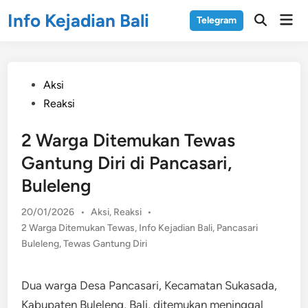
Skip
Info Kejadian Bali
Mai
Telegram
to
Open
Men
Search
content
Posted
Aksi
in
Reaksi
2 Warga Ditemukan Tewas
Gantung Diri di Pancasari,
Buleleng
Posted
20/01/2026
•
Aksi
,
Reaksi
•
in
2 Warga Ditemukan Tewas
,
Info Kejadian Bali
,
Pancasari
Buleleng
,
Tewas Gantung Diri
Dua warga Desa Pancasari, Kecamatan Sukasada,
Kabupaten Buleleng, Bali, ditemukan meninggal