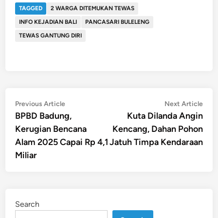
TAGGED
2 WARGA DITEMUKAN TEWAS
INFO KEJADIAN BALI
PANCASARI BULELENG
TEWAS GANTUNG DIRI
Post
Previous
Nex
Previous Article
Next Article
article:
artic
BPBD Badung,
Kuta Dilanda Angin
navigation
Kerugian Bencana
Kencang, Dahan Pohon
Alam 2025 Capai Rp 4,1
Jatuh Timpa Kendaraan
Miliar
Search