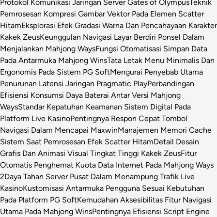
Protokol Komunikasi Jaringan Server Gates of Olympus
Teknik
Pemrosesan Kompresi Gambar Vektor Pada Elemen Scatter
Hitam
Eksplorasi Efek Gradasi Warna Dan Pencahayaan Karakter
Kakek Zeus
Keunggulan Navigasi Layar Berdiri Ponsel Dalam
Menjalankan Mahjong Ways
Fungsi Otomatisasi Simpan Data
Pada Antarmuka Mahjong Wins
Tata Letak Menu Minimalis Dan
Ergonomis Pada Sistem PG Soft
Mengurai Penyebab Utama
Penurunan Latensi Jaringan Pragmatic Play
Perbandingan
Efisiensi Konsumsi Daya Baterai Antar Versi Mahjong
Ways
Standar Kepatuhan Keamanan Sistem Digital Pada
Platform Live Kasino
Pentingnya Respon Cepat Tombol
Navigasi Dalam Mencapai Maxwin
Manajemen Memori Cache
Sistem Saat Pemrosesan Efek Scatter Hitam
Detail Desain
Grafis Dan Animasi Visual Tingkat Tinggi Kakek Zeus
Fitur
Otomatis Penghemat Kuota Data Internet Pada Mahjong Ways
2
Daya Tahan Server Pusat Dalam Menampung Trafik Live
Kasino
Kustomisasi Antarmuka Pengguna Sesuai Kebutuhan
Pada Platform PG Soft
Kemudahan Aksesibilitas Fitur Navigasi
Utama Pada Mahjong Wins
Pentingnya Efisiensi Script Engine