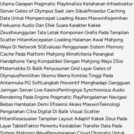
Utama Garapan Pragmatic Play
Analisis Ketahanan Infrastruktur
Server Gates of Olympus Saat Jam Sibuk
Prosedur Caching
Data Untuk Mempercepat Loading Akses Maxwin
Kejernihan
Frekuensi Audio Dan Efek Suara Karakter Kakek
Zeus
Keunggulan Tata Letak Komponen Grafis Pada Tampilan
Scatter Hitam
Kecepatan Loading Halaman Awal Mahjong
Ways Di Network 5G
Evaluasi Penggunaan Sistem Memory
Cache Pada Platform Mahjong Wins
Kriteria Perangkat
Handphone Yang Kompatibel Dengan Mahjong Ways 2
Sisi
Matematika Di Balik Penyusunan Grid Layar Gates of
Olympus
Pemilihan Skema Warna Kontras Tinggi Pada
Antarmuka PG Soft
Langkah Preventif Menghadapi Gangguan
Jaringan Server Live Kasino
Pentingnya Synchronous Audio
Rendering Pada Engine Pragmatic Play
Pengalaman Navigasi
Bebas Hambatan Demi Efisiensi Akses Maxwin
Teknologi
Pengolahan Citra Digital Di Balik Visual Scatter
Hitam
Kesesuaian Tampilan Layout Adaptif Kakek Zeus Pada
Layar Tablet
Faktor Penentu Kestabilan Transfer Data Pada
Sistem Mahjong Ways
Penyimpanan Cloud Otomatis Untuk