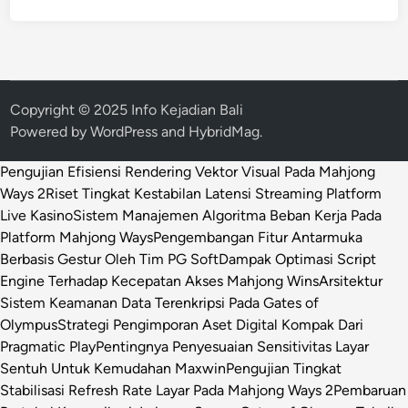
Copyright © 2025 Info Kejadian Bali
Powered by
WordPress
and
HybridMag
.
Pengujian Efisiensi Rendering Vektor Visual Pada Mahjong
Ways 2
Riset Tingkat Kestabilan Latensi Streaming Platform
Live Kasino
Sistem Manajemen Algoritma Beban Kerja Pada
Platform Mahjong Ways
Pengembangan Fitur Antarmuka
Berbasis Gestur Oleh Tim PG Soft
Dampak Optimasi Script
Engine Terhadap Kecepatan Akses Mahjong Wins
Arsitektur
Sistem Keamanan Data Terenkripsi Pada Gates of
Olympus
Strategi Pengimporan Aset Digital Kompak Dari
Pragmatic Play
Pentingnya Penyesuaian Sensitivitas Layar
Sentuh Untuk Kemudahan Maxwin
Pengujian Tingkat
Stabilisasi Refresh Rate Layar Pada Mahjong Ways 2
Pembaruan