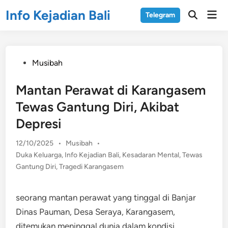
Skip
Info Kejadian Bali
Mai
Telegram
to
Open
Men
Search
content
Posted
Musibah
in
Mantan Perawat di Karangasem
Tewas Gantung Diri, Akibat
Depresi
Posted
12/10/2025
•
Musibah
•
in
Duka Keluarga
,
Info Kejadian Bali
,
Kesadaran Mental
,
Tewas
Gantung Diri
,
Tragedi Karangasem
seorang mantan perawat yang tinggal di Banjar
Dinas Pauman, Desa Seraya, Karangasem,
ditemukan meninggal dunia dalam kondisi