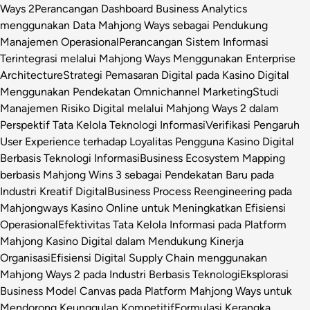
Ways 2
Perancangan Dashboard Business Analytics
menggunakan Data Mahjong Ways sebagai Pendukung
Manajemen Operasional
Perancangan Sistem Informasi
Terintegrasi melalui Mahjong Ways Menggunakan Enterprise
Architecture
Strategi Pemasaran Digital pada Kasino Digital
Menggunakan Pendekatan Omnichannel Marketing
Studi
Manajemen Risiko Digital melalui Mahjong Ways 2 dalam
Perspektif Tata Kelola Teknologi Informasi
Verifikasi Pengaruh
User Experience terhadap Loyalitas Pengguna Kasino Digital
Berbasis Teknologi Informasi
Business Ecosystem Mapping
berbasis Mahjong Wins 3 sebagai Pendekatan Baru pada
Industri Kreatif Digital
Business Process Reengineering pada
Mahjongways Kasino Online untuk Meningkatkan Efisiensi
Operasional
Efektivitas Tata Kelola Informasi pada Platform
Mahjong Kasino Digital dalam Mendukung Kinerja
Organisasi
Efisiensi Digital Supply Chain menggunakan
Mahjong Ways 2 pada Industri Berbasis Teknologi
Eksplorasi
Business Model Canvas pada Platform Mahjong Ways untuk
Mendorong Keunggulan Kompetitif
Formulasi Kerangka