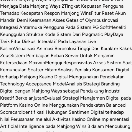
Menjaga Data Mahjong Ways 2
Tingkat Kepuasan Pengguna
Terhadap Kecepatan Respon Mahjong Wins
Fitur Reset Akun
Mandiri Demi Keamanan Akses Gates of Olympus
Inovasi
Integrasi Antarmuka Pengguna Pada Sistem PG Soft
Meneliti
Keunggulan Struktur Kode Sistem Dari Pragmatic Play
Daya
Tarik Fitur Diskusi Interaktif Pada Layanan Live
Kasino
Visualisasi Animasi Beresolusi Tinggi Dari Karakter Kakek
Zeus
Sistem Pembagian Beban Server Untuk Menjamin
Ketersediaan Maxwin
Menguji Responsivitas Akses Sistem Saat
Kemunculan Scatter Hitam
Analisis Perilaku Konsumen Digital
terhadap Mahjong Kasino Digital Menggunakan Pendekatan
Technology Acceptance Model
Analisis Strategi Branding
Digital dengan Mahjong Ways sebagai Pendukung Industri
Kreatif Berkelanjutan
Evaluasi Strategi Manajemen Digital pada
Platform Kasino Online Menggunakan Pendekatan Balanced
Scorecard
Identifikasi Hubungan Sentimen Digital terhadap
Nilai Perusahaan melalui Aktivitas Kasino Online
Implementasi
Artificial Intelligence pada Mahjong Wins 3 dalam Mendukung