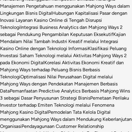
Manajemen Pengetahuan menggunakan Mahjong Ways dalam
Lingkungan Bisnis Digital
Hubungan Kapitalisasi Pasar dengan
Inovasi Layanan Kasino Online di Tengah Disrupsi
Teknologi
Integrasi Business Analytics dan Mahjong Ways 2
sebagai Pendukung Pengambilan Keputusan Eksekutif
Kajian
Mendalam Nilai Tambah Industri Kreatif melalui Integrasi
Kasino Online dengan Teknologi Informasi
Klasifikasi Peluang
Investasi Saham Teknologi melalui Aktivitas Mahjong Ways 2
pada Ekonomi Digital
Korelasi Aktivitas Ekonomi Kreatif dan
Mahjong Ways terhadap Peluang Bisnis Berbasis
Teknologi
Optimalisasi Nilai Perusahaan Digital melalui
Mahjong Ways dengan Pendekatan Manajemen Berbasis
Data
Pemanfaatan Predictive Analytics Berbasis Mahjong Wins
3 sebagai Dasar Penyusunan Strategi Bisnis
Pemetaan Perilaku
Investor terhadap Emiten Teknologi melalui Fenomena
Mahjong Kasino Digital
Pemodelan Tata Kelola Digital
menggunakan Mahjong Ways dalam Mendukung Keberlanjutan
Organisasi
Pendayagunaan Customer Relationship