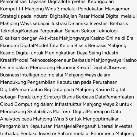
Personalisasi Layanan Digital
Interpretasi Keunggulan
Kompetitif Mahjong Wins 3 melalui Pendekatan Manajemen
Strategis pada Industri Digital
Kajian Pasar Modal Digital melalui
Mahjong Ways sebagai Ilustrasi Dinamika Investasi Berbasis
Teknologi
Korelasi Pergerakan Saham Sektor Teknologi
Dikaitkan dengan Aktivitas Mahjongways Kasino Online di Era
Ekonomi Digital
Model Tata Kelola Bisnis Berbasis Mahjong
Kasino Digital untuk Meningkatkan Daya Saing Industri
Kreatif
Model Teknososiopreneur Berbasis Mahjongways Kasino
Online dalam Mendorong Ekonomi Kreatif Digital
Observasi
Business Intelligence melalui Mahjong Ways dalam
Mendukung Pengambilan Keputusan pada Perusahaan
Digital
Pemanfaatan Big Data pada Mahjong Kasino Digital
sebagai Pendukung Strategi Bisnis Berbasis Data
Pemanfaatan
Cloud Computing dalam Infrastruktur Mahjong Ways 2 untuk
Mendukung Skalabilitas Platform Digital
Penerapan Data
Analytics pada Mahjong Wins 3 untuk Mengoptimalkan
Pengambilan Keputusan Manajerial
Pengaruh Literasi Investasi
terhadap Perilaku Investor Saham melalui Fenomena Mahjong