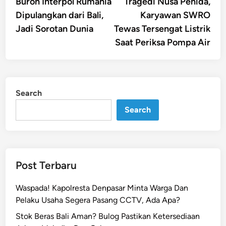
article:
artic
Buron Interpol Rumania
Tragedi Nusa Penida,
navigation
Dipulangkan dari Bali,
Karyawan SWRO
Jadi Sorotan Dunia
Tewas Tersengat Listrik
Saat Periksa Pompa Air
Search
Search
Post Terbaru
Waspada! Kapolresta Denpasar Minta Warga Dan
Pelaku Usaha Segera Pasang CCTV, Ada Apa?
Stok Beras Bali Aman? Bulog Pastikan Ketersediaan