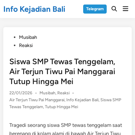
Skip
Info Kejadian Bali
Mai
Telegram
to
Open
Men
Search
content
Posted
Musibah
in
Reaksi
Siswa SMP Tewas Tenggelam,
Air Terjun Tiwu Pai Manggarai
Tutup Hingga Mei
Posted
22/01/2026
•
Musibah
,
Reaksi
•
in
Air Terjun Tiwu Pai Manggarai
,
Info Kejadian Bali
,
Siswa SMP
Tewas Tenggelam
,
Tutup Hingga Mei
Tragedi seorang siswa SMP tewas tenggelam saat
berenang di kolam alami di bawah Air Terjun Tiwu