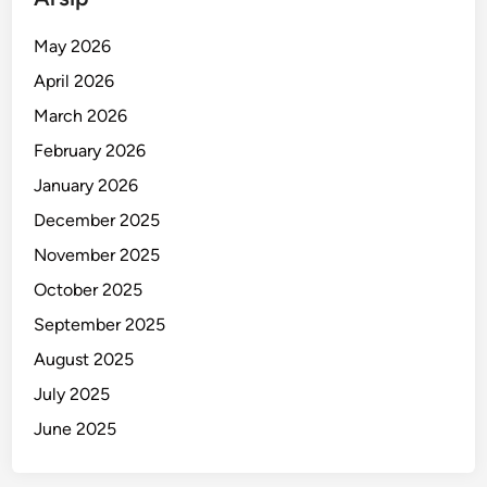
r
a
May 2026
i
April 2026
T
u
March 2026
t
February 2026
u
January 2026
p
H
December 2025
i
November 2025
n
October 2025
g
g
September 2025
a
August 2025
M
July 2025
e
i
June 2025