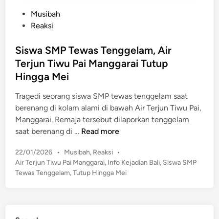
P
Musibah
o
Reaksi
s
t
Siswa SMP Tewas Tenggelam, Air
e
Terjun Tiwu Pai Manggarai Tutup
d
Hingga Mei
i
n
Tragedi seorang siswa SMP tewas tenggelam saat
berenang di kolam alami di bawah Air Terjun Tiwu Pai,
Manggarai. Remaja tersebut dilaporkan tenggelam
S
saat berenang di …
Read more
i
P
22/01/2026
•
Musibah
,
Reaksi
•
s
o
Air Terjun Tiwu Pai Manggarai
,
Info Kejadian Bali
,
Siswa SMP
w
s
Tewas Tenggelam
,
Tutup Hingga Mei
a
t
S
e
M
d
P
i