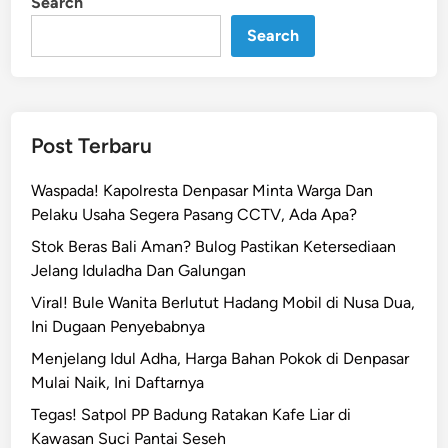
Search
n
T
e
Search
w
a
s
T
Post Terbaru
e
n
Waspada! Kapolresta Denpasar Minta Warga Dan
g
Pelaku Usaha Segera Pasang CCTV, Ada Apa?
g
Stok Beras Bali Aman? Bulog Pastikan Ketersediaan
e
Jelang Iduladha Dan Galungan
l
a
Viral! Bule Wanita Berlutut Hadang Mobil di Nusa Dua,
m
Ini Dugaan Penyebabnya
,
Menjelang Idul Adha, Harga Bahan Pokok di Denpasar
A
Mulai Naik, Ini Daftarnya
i
Tegas! Satpol PP Badung Ratakan Kafe Liar di
r
Kawasan Suci Pantai Seseh
T