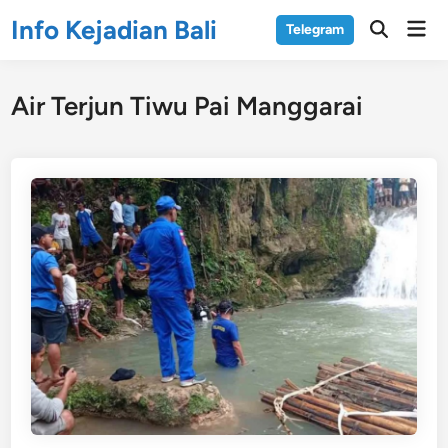
Skip
Info Kejadian Bali
Mai
Telegram
to
Open
Men
Search
content
Air Terjun Tiwu Pai Manggarai