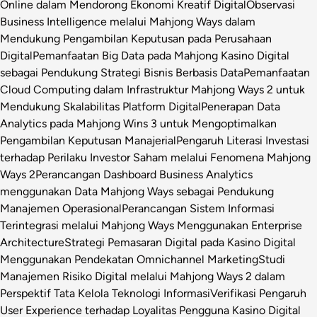
Online dalam Mendorong Ekonomi Kreatif Digital
Observasi
Business Intelligence melalui Mahjong Ways dalam
Mendukung Pengambilan Keputusan pada Perusahaan
Digital
Pemanfaatan Big Data pada Mahjong Kasino Digital
sebagai Pendukung Strategi Bisnis Berbasis Data
Pemanfaatan
Cloud Computing dalam Infrastruktur Mahjong Ways 2 untuk
Mendukung Skalabilitas Platform Digital
Penerapan Data
Analytics pada Mahjong Wins 3 untuk Mengoptimalkan
Pengambilan Keputusan Manajerial
Pengaruh Literasi Investasi
terhadap Perilaku Investor Saham melalui Fenomena Mahjong
Ways 2
Perancangan Dashboard Business Analytics
menggunakan Data Mahjong Ways sebagai Pendukung
Manajemen Operasional
Perancangan Sistem Informasi
Terintegrasi melalui Mahjong Ways Menggunakan Enterprise
Architecture
Strategi Pemasaran Digital pada Kasino Digital
Menggunakan Pendekatan Omnichannel Marketing
Studi
Manajemen Risiko Digital melalui Mahjong Ways 2 dalam
Perspektif Tata Kelola Teknologi Informasi
Verifikasi Pengaruh
User Experience terhadap Loyalitas Pengguna Kasino Digital