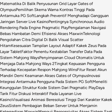
Matematika Di Balik Penyusunan Grid Layar Gates of
Olympus
Pemilihan Skema Warna Kontras Tinggi Pada
Antarmuka PG Soft
Langkah Preventif Menghadapi Gangguan
Jaringan Server Live Kasino
Pentingnya Synchronous Audio
Rendering Pada Engine Pragmatic Play
Pengalaman Navigasi
Bebas Hambatan Demi Efisiensi Akses Maxwin
Teknologi
Pengolahan Citra Digital Di Balik Visual Scatter
Hitam
Kesesuaian Tampilan Layout Adaptif Kakek Zeus Pada
Layar Tablet
Faktor Penentu Kestabilan Transfer Data Pada
Sistem Mahjong Ways
Penyimpanan Cloud Otomatis Untuk
Menjaga Data Mahjong Ways 2
Tingkat Kepuasan Pengguna
Terhadap Kecepatan Respon Mahjong Wins
Fitur Reset Akun
Mandiri Demi Keamanan Akses Gates of Olympus
Inovasi
Integrasi Antarmuka Pengguna Pada Sistem PG Soft
Meneliti
Keunggulan Struktur Kode Sistem Dari Pragmatic Play
Daya
Tarik Fitur Diskusi Interaktif Pada Layanan Live
Kasino
Visualisasi Animasi Beresolusi Tinggi Dari Karakter Kakek
Zeus
Sistem Pembagian Beban Server Untuk Menjamin
Ketersediaan Maxwin
Menguji Responsivitas Akses Sistem Saat