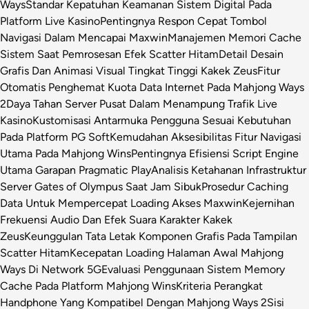
Ways
Standar Kepatuhan Keamanan Sistem Digital Pada
Platform Live Kasino
Pentingnya Respon Cepat Tombol
Navigasi Dalam Mencapai Maxwin
Manajemen Memori Cache
Sistem Saat Pemrosesan Efek Scatter Hitam
Detail Desain
Grafis Dan Animasi Visual Tingkat Tinggi Kakek Zeus
Fitur
Otomatis Penghemat Kuota Data Internet Pada Mahjong Ways
2
Daya Tahan Server Pusat Dalam Menampung Trafik Live
Kasino
Kustomisasi Antarmuka Pengguna Sesuai Kebutuhan
Pada Platform PG Soft
Kemudahan Aksesibilitas Fitur Navigasi
Utama Pada Mahjong Wins
Pentingnya Efisiensi Script Engine
Utama Garapan Pragmatic Play
Analisis Ketahanan Infrastruktur
Server Gates of Olympus Saat Jam Sibuk
Prosedur Caching
Data Untuk Mempercepat Loading Akses Maxwin
Kejernihan
Frekuensi Audio Dan Efek Suara Karakter Kakek
Zeus
Keunggulan Tata Letak Komponen Grafis Pada Tampilan
Scatter Hitam
Kecepatan Loading Halaman Awal Mahjong
Ways Di Network 5G
Evaluasi Penggunaan Sistem Memory
Cache Pada Platform Mahjong Wins
Kriteria Perangkat
Handphone Yang Kompatibel Dengan Mahjong Ways 2
Sisi