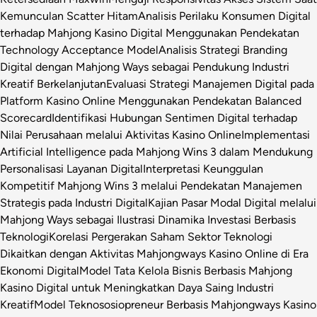
Kemunculan Scatter Hitam
Analisis Perilaku Konsumen Digital
terhadap Mahjong Kasino Digital Menggunakan Pendekatan
Technology Acceptance Model
Analisis Strategi Branding
Digital dengan Mahjong Ways sebagai Pendukung Industri
Kreatif Berkelanjutan
Evaluasi Strategi Manajemen Digital pada
Platform Kasino Online Menggunakan Pendekatan Balanced
Scorecard
Identifikasi Hubungan Sentimen Digital terhadap
Nilai Perusahaan melalui Aktivitas Kasino Online
Implementasi
Artificial Intelligence pada Mahjong Wins 3 dalam Mendukung
Personalisasi Layanan Digital
Interpretasi Keunggulan
Kompetitif Mahjong Wins 3 melalui Pendekatan Manajemen
Strategis pada Industri Digital
Kajian Pasar Modal Digital melalui
Mahjong Ways sebagai Ilustrasi Dinamika Investasi Berbasis
Teknologi
Korelasi Pergerakan Saham Sektor Teknologi
Dikaitkan dengan Aktivitas Mahjongways Kasino Online di Era
Ekonomi Digital
Model Tata Kelola Bisnis Berbasis Mahjong
Kasino Digital untuk Meningkatkan Daya Saing Industri
Kreatif
Model Teknososiopreneur Berbasis Mahjongways Kasino