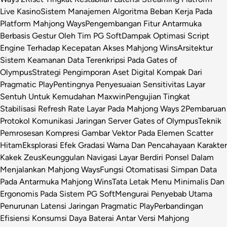
Live Kasino
Sistem Manajemen Algoritma Beban Kerja Pada
Platform Mahjong Ways
Pengembangan Fitur Antarmuka
Berbasis Gestur Oleh Tim PG Soft
Dampak Optimasi Script
Engine Terhadap Kecepatan Akses Mahjong Wins
Arsitektur
Sistem Keamanan Data Terenkripsi Pada Gates of
Olympus
Strategi Pengimporan Aset Digital Kompak Dari
Pragmatic Play
Pentingnya Penyesuaian Sensitivitas Layar
Sentuh Untuk Kemudahan Maxwin
Pengujian Tingkat
Stabilisasi Refresh Rate Layar Pada Mahjong Ways 2
Pembaruan
Protokol Komunikasi Jaringan Server Gates of Olympus
Teknik
Pemrosesan Kompresi Gambar Vektor Pada Elemen Scatter
Hitam
Eksplorasi Efek Gradasi Warna Dan Pencahayaan Karakter
Kakek Zeus
Keunggulan Navigasi Layar Berdiri Ponsel Dalam
Menjalankan Mahjong Ways
Fungsi Otomatisasi Simpan Data
Pada Antarmuka Mahjong Wins
Tata Letak Menu Minimalis Dan
Ergonomis Pada Sistem PG Soft
Mengurai Penyebab Utama
Penurunan Latensi Jaringan Pragmatic Play
Perbandingan
Efisiensi Konsumsi Daya Baterai Antar Versi Mahjong