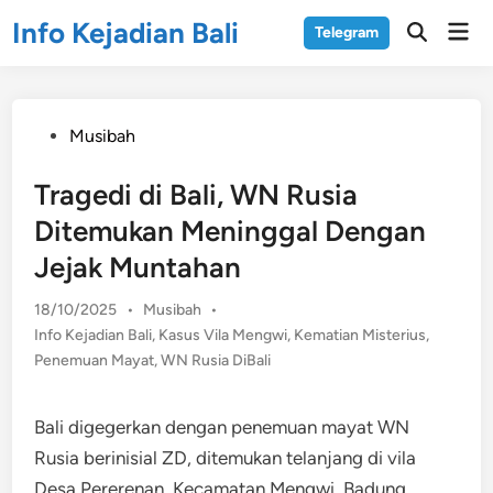
Skip
Info Kejadian Bali
Mai
Telegram
to
Open
Men
Search
content
Posted
Musibah
in
Tragedi di Bali, WN Rusia
Ditemukan Meninggal Dengan
Jejak Muntahan
Posted
18/10/2025
•
Musibah
•
in
Info Kejadian Bali
,
Kasus Vila Mengwi
,
Kematian Misterius
,
Penemuan Mayat
,
WN Rusia DiBali
Bali digegerkan dengan penemuan mayat WN
Rusia berinisial ZD, ditemukan telanjang di vila
Desa Pererenan, Kecamatan Mengwi, Badung.