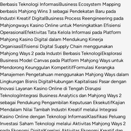
Berbasis Teknologi Informasi
Business Ecosystem Mapping
berbasis Mahjong Wins 3 sebagai Pendekatan Baru pada
Industri Kreatif Digital
Business Process Reengineering pada
Mahjongways Kasino Online untuk Meningkatkan Efisiensi
Operasional
Efektivitas Tata Kelola Informasi pada Platform
Mahjong Kasino Digital dalam Mendukung Kinerja
Organisasi
Efisiensi Digital Supply Chain menggunakan
Mahjong Ways 2 pada Industri Berbasis Teknologi
Eksplorasi
Business Model Canvas pada Platform Mahjong Ways untuk
Mendorong Keunggulan Kompetitif
Formulasi Kerangka
Manajemen Pengetahuan menggunakan Mahjong Ways dalam
Lingkungan Bisnis Digital
Hubungan Kapitalisasi Pasar dengan
Inovasi Layanan Kasino Online di Tengah Disrupsi
Teknologi
Integrasi Business Analytics dan Mahjong Ways 2
sebagai Pendukung Pengambilan Keputusan Eksekutif
Kajian
Mendalam Nilai Tambah Industri Kreatif melalui Integrasi
Kasino Online dengan Teknologi Informasi
Klasifikasi Peluang
Investasi Saham Teknologi melalui Aktivitas Mahjong Ways 2
pada Ekonomi Digital
Korelasi Aktivitas Ekonomi Kreatif dan