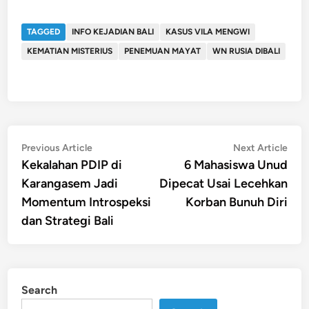
TAGGED
INFO KEJADIAN BALI
KASUS VILA MENGWI
KEMATIAN MISTERIUS
PENEMUAN MAYAT
WN RUSIA DIBALI
Post
Previous
Nex
Previous Article
Next Article
article:
artic
Kekalahan PDIP di
6 Mahasiswa Unud
navigation
Karangasem Jadi
Dipecat Usai Lecehkan
Momentum Introspeksi
Korban Bunuh Diri
dan Strategi Bali
Search