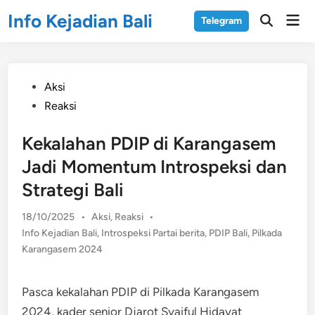
Skip
Info Kejadian Bali
Mai
Telegram
to
Open
Men
Search
content
Posted
Aksi
in
Reaksi
Kekalahan PDIP di Karangasem
Jadi Momentum Introspeksi dan
Strategi Bali
Posted
18/10/2025
•
Aksi
,
Reaksi
•
in
Info Kejadian Bali
,
Introspeksi Partai berita
,
PDIP Bali
,
Pilkada
Karangasem 2024
Pasca kekalahan PDIP di Pilkada Karangasem
2024, kader senior Djarot Syaiful Hidayat