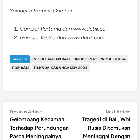
Sumber Informasi Gambar:
Gambar Pertama dari www.detik.co
Gambar Kedua dari www.detik.com
TAGGED
INFO KEJADIAN BALI
INTROSPEKSI PARTAI BERITA
PDIP BALI
PILKADA KARANGASEM 2024
Post
Previous
Nex
Previous Article
Next Article
article:
artic
Gelombang Kecaman
Tragedi di Bali, WN
navigation
Terhadap Perundungan
Rusia Ditemukan
Pasca Meninggalnya
Meninggal Dengan