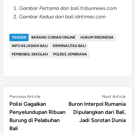
Gambar Pertama dari bali.tribunnews.com
Gambar Kedua dari bali.idntimes.com
TAGGED
BARANG CURIAN ONLINE
HUKUM INDONESIA
INFO KEJADIAN BALI
KRIMINALITAS BALI
PEMBOBOL SEKOLAH
POLRES JEMBRANA
Post
Previous
Nex
Previous Article
Next Article
article:
artic
Polisi Gagalkan
Buron Interpol Rumania
navigation
Penyelundupan Ribuan
Dipulangkan dari Bali,
Burung di Pelabuhan
Jadi Sorotan Dunia
Bali