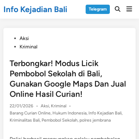
Skip
Info Kejadian Bali
Mai
Telegram
to
Open
Men
Search
content
Posted
Aksi
in
Kriminal
Terbongkar! Modus Licik
Pembobol Sekolah di Bali,
Gunakan Google Maps Dan Jual
Online Hasil Curian!
Posted
22/01/2026
•
Aksi
,
Kriminal
•
in
Barang Curian Online
,
Hukum Indonesia
,
Info Kejadian Bali
,
Kriminalitas Bali
,
Pembobol Sekolah
,
polres jembrana