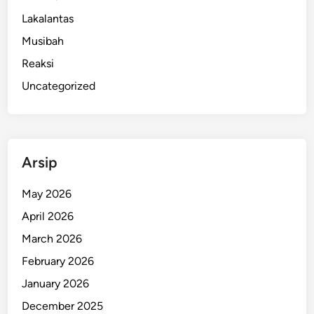
u
P
Lakalantas
a
P
Musibah
l
G
O
Reaksi
P
n
o
Uncategorized
l
l
i
r
n
e
e
s
H
Arsip
J
a
e
s
May 2026
m
i
April 2026
b
l
r
March 2026
C
a
u
February 2026
n
r
January 2026
a
i
December 2025
a