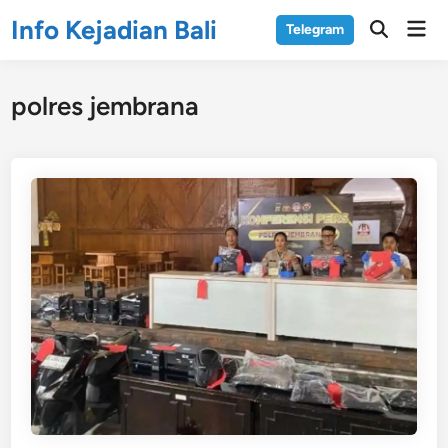
Skip
Info Kejadian Bali
Mai
Telegram
to
Open
Men
Search
content
polres jembrana