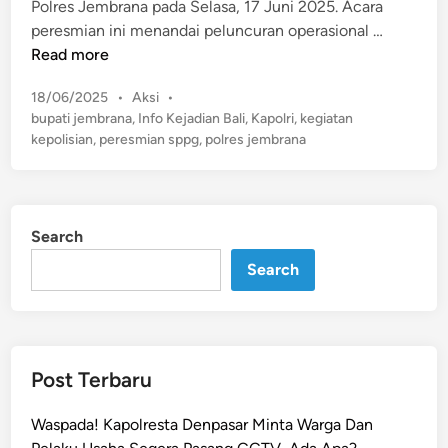
Polres Jembrana pada Selasa, 17 Juni 2025. Acara
n
o
B
peresmian ini menandai peluncuran operasional …
l
u
Read more
S
p
e
P
18/06/2025
•
Aksi
•
a
k
o
bupati jembrana
,
Info Kejadian Bali
,
Kapolri
,
kegiatan
t
s
o
kepolisian
,
peresmian sppg
,
polres jembrana
i
t
l
K
e
a
e
d
h
m
i
d
Search
n
b
i
Search
a
B
n
a
g
l
D
i
a
Post Terbaru
,
m
G
p
Waspada! Kapolresta Denpasar Minta Warga Dan
u
i