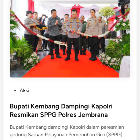
n
a
r
!
M
o
d
u
s
L
i
c
i
P
Aksi
k
o
P
s
Bupati Kembang Dampingi Kapolri
e
t
Resmikan SPPG Polres Jembrana
m
e
b
Bupati Kembang dampingi Kapolri dalam peresmian
d
o
gedung Satuan Pelayanan Pemenuhan Gizi (SPPG)
i
b