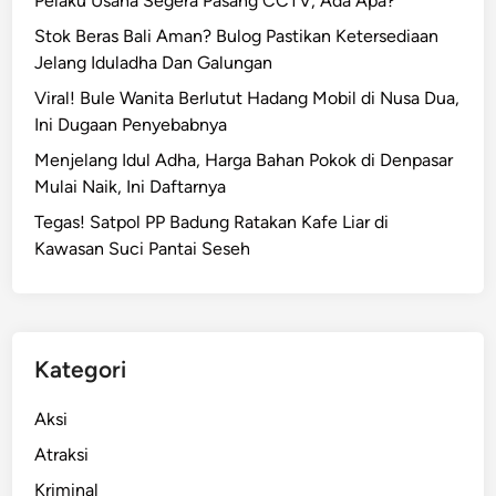
Pelaku Usaha Segera Pasang CCTV, Ada Apa?
n
n
a
Stok Beras Bali Aman? Bulog Pastikan Ketersediaan
g
k
Jelang Iduladha Dan Galungan
i
a
K
Viral! Bule Wanita Berlutut Hadang Mobil di Nusa Dua,
n
a
Ini Dugaan Penyebabnya
G
p
Menjelang Idul Adha, Harga Bahan Pokok di Denpasar
o
o
Mulai Naik, Ini Daftarnya
o
l
g
Tegas! Satpol PP Badung Ratakan Kafe Liar di
r
l
Kawasan Suci Pantai Seseh
i
e
R
M
e
a
s
p
m
Kategori
s
i
D
k
Aksi
a
a
Atraksi
n
n
J
Kriminal
S