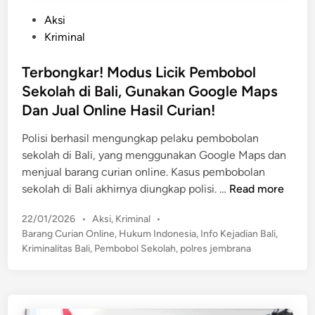
P
Aksi
o
Kriminal
s
t
Terbongkar! Modus Licik Pembobol
e
Sekolah di Bali, Gunakan Google Maps
d
Dan Jual Online Hasil Curian!
i
n
Polisi berhasil mengungkap pelaku pembobolan
sekolah di Bali, yang menggunakan Google Maps dan
menjual barang curian online. Kasus pembobolan
T
sekolah di Bali akhirnya diungkap polisi. …
Read more
e
P
22/01/2026
•
Aksi
,
Kriminal
•
r
o
Barang Curian Online
,
Hukum Indonesia
,
Info Kejadian Bali
,
b
s
Kriminalitas Bali
,
Pembobol Sekolah
,
polres jembrana
o
t
n
e
g
d
k
i