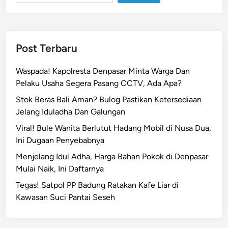
t
i
k
u
Post Terbaru
l
t
Waspada! Kapolresta Denpasar Minta Warga Dan
u
Pelaku Usaha Segera Pasang CCTV, Ada Apa?
r
Stok Beras Bali Aman? Bulog Pastikan Ketersediaan
a
Jelang Iduladha Dan Galungan
l
:
Viral! Bule Wanita Berlutut Hadang Mobil di Nusa Dua,
W
Ini Dugaan Penyebabnya
N
Menjelang Idul Adha, Harga Bahan Pokok di Denpasar
A
Mulai Naik, Ini Daftarnya
R
Tegas! Satpol PP Badung Ratakan Kafe Liar di
a
Kawasan Suci Pantai Seseh
m
a
i