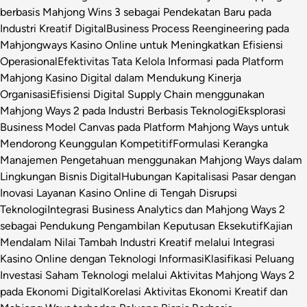
berbasis Mahjong Wins 3 sebagai Pendekatan Baru pada
Industri Kreatif Digital
Business Process Reengineering pada
Mahjongways Kasino Online untuk Meningkatkan Efisiensi
Operasional
Efektivitas Tata Kelola Informasi pada Platform
Mahjong Kasino Digital dalam Mendukung Kinerja
Organisasi
Efisiensi Digital Supply Chain menggunakan
Mahjong Ways 2 pada Industri Berbasis Teknologi
Eksplorasi
Business Model Canvas pada Platform Mahjong Ways untuk
Mendorong Keunggulan Kompetitif
Formulasi Kerangka
Manajemen Pengetahuan menggunakan Mahjong Ways dalam
Lingkungan Bisnis Digital
Hubungan Kapitalisasi Pasar dengan
Inovasi Layanan Kasino Online di Tengah Disrupsi
Teknologi
Integrasi Business Analytics dan Mahjong Ways 2
sebagai Pendukung Pengambilan Keputusan Eksekutif
Kajian
Mendalam Nilai Tambah Industri Kreatif melalui Integrasi
Kasino Online dengan Teknologi Informasi
Klasifikasi Peluang
Investasi Saham Teknologi melalui Aktivitas Mahjong Ways 2
pada Ekonomi Digital
Korelasi Aktivitas Ekonomi Kreatif dan