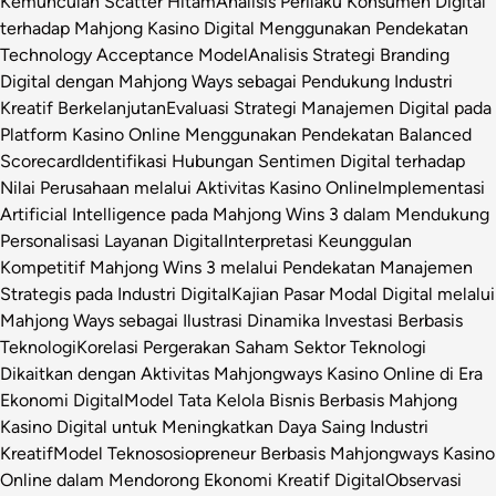
Kemunculan Scatter Hitam
Analisis Perilaku Konsumen Digital
terhadap Mahjong Kasino Digital Menggunakan Pendekatan
Technology Acceptance Model
Analisis Strategi Branding
Digital dengan Mahjong Ways sebagai Pendukung Industri
Kreatif Berkelanjutan
Evaluasi Strategi Manajemen Digital pada
Platform Kasino Online Menggunakan Pendekatan Balanced
Scorecard
Identifikasi Hubungan Sentimen Digital terhadap
Nilai Perusahaan melalui Aktivitas Kasino Online
Implementasi
Artificial Intelligence pada Mahjong Wins 3 dalam Mendukung
Personalisasi Layanan Digital
Interpretasi Keunggulan
Kompetitif Mahjong Wins 3 melalui Pendekatan Manajemen
Strategis pada Industri Digital
Kajian Pasar Modal Digital melalui
Mahjong Ways sebagai Ilustrasi Dinamika Investasi Berbasis
Teknologi
Korelasi Pergerakan Saham Sektor Teknologi
Dikaitkan dengan Aktivitas Mahjongways Kasino Online di Era
Ekonomi Digital
Model Tata Kelola Bisnis Berbasis Mahjong
Kasino Digital untuk Meningkatkan Daya Saing Industri
Kreatif
Model Teknososiopreneur Berbasis Mahjongways Kasino
Online dalam Mendorong Ekonomi Kreatif Digital
Observasi