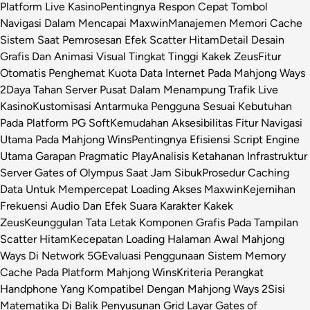
Platform Live Kasino
Pentingnya Respon Cepat Tombol
Navigasi Dalam Mencapai Maxwin
Manajemen Memori Cache
Sistem Saat Pemrosesan Efek Scatter Hitam
Detail Desain
Grafis Dan Animasi Visual Tingkat Tinggi Kakek Zeus
Fitur
Otomatis Penghemat Kuota Data Internet Pada Mahjong Ways
2
Daya Tahan Server Pusat Dalam Menampung Trafik Live
Kasino
Kustomisasi Antarmuka Pengguna Sesuai Kebutuhan
Pada Platform PG Soft
Kemudahan Aksesibilitas Fitur Navigasi
Utama Pada Mahjong Wins
Pentingnya Efisiensi Script Engine
Utama Garapan Pragmatic Play
Analisis Ketahanan Infrastruktur
Server Gates of Olympus Saat Jam Sibuk
Prosedur Caching
Data Untuk Mempercepat Loading Akses Maxwin
Kejernihan
Frekuensi Audio Dan Efek Suara Karakter Kakek
Zeus
Keunggulan Tata Letak Komponen Grafis Pada Tampilan
Scatter Hitam
Kecepatan Loading Halaman Awal Mahjong
Ways Di Network 5G
Evaluasi Penggunaan Sistem Memory
Cache Pada Platform Mahjong Wins
Kriteria Perangkat
Handphone Yang Kompatibel Dengan Mahjong Ways 2
Sisi
Matematika Di Balik Penyusunan Grid Layar Gates of