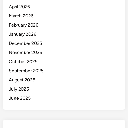
C
April 2026
a
n
March 2026
g
February 2026
g
January 2026
u
B
December 2025
a
November 2025
l
October 2025
i
!
September 2025
August 2025
July 2025
June 2025