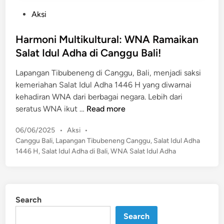
P
Aksi
o
s
Harmoni Multikultural: WNA Ramaikan
t
Salat Idul Adha di Canggu Bali!
e
Lapangan Tibubeneng di Canggu, Bali, menjadi saksi
d
kemeriahan Salat Idul Adha 1446 H yang diwarnai
i
kehadiran WNA dari berbagai negara. Lebih dari
n
H
seratus WNA ikut …
Read more
a
P
06/06/2025
•
Aksi
•
r
o
Canggu Bali
,
Lapangan Tibubeneng Canggu
,
Salat Idul Adha
m
s
1446 H
,
Salat Idul Adha di Bali
,
WNA Salat Idul Adha
o
t
n
e
i
d
M
i
Search
n
u
l
Search