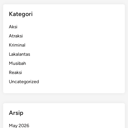
k
a
Kategori
n
S
Aksi
a
Atraksi
l
Kriminal
a
t
Lakalantas
I
Musibah
d
Reaksi
u
l
Uncategorized
A
d
h
a
Arsip
d
i
May 2026