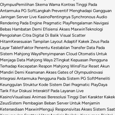
Olympus
Pemilihan Skema Warna Kontras Tinggi Pada
Antarmuka PG Soft
Langkah Preventif Menghadapi Gangguan
Jaringan Server Live Kasino
Pentingnya Synchronous Audio
Rendering Pada Engine Pragmatic Play
Pengalaman Navigasi
Bebas Hambatan Demi Efisiensi Akses Maxwin
Teknologi
Pengolahan Citra Digital Di Balik Visual Scatter
Hitam
Kesesuaian Tampilan Layout Adaptif Kakek Zeus Pada
Layar Tablet
Faktor Penentu Kestabilan Transfer Data Pada
Sistem Mahjong Ways
Penyimpanan Cloud Otomatis Untuk
Menjaga Data Mahjong Ways 2
Tingkat Kepuasan Pengguna
Terhadap Kecepatan Respon Mahjong Wins
Fitur Reset Akun
Mandiri Demi Keamanan Akses Gates of Olympus
Inovasi
Integrasi Antarmuka Pengguna Pada Sistem PG Soft
Meneliti
Keunggulan Struktur Kode Sistem Dari Pragmatic Play
Daya
Tarik Fitur Diskusi Interaktif Pada Layanan Live
Kasino
Visualisasi Animasi Beresolusi Tinggi Dari Karakter Kakek
Zeus
Sistem Pembagian Beban Server Untuk Menjamin
Ketersediaan Maxwin
Menguji Responsivitas Akses Sistem Saat