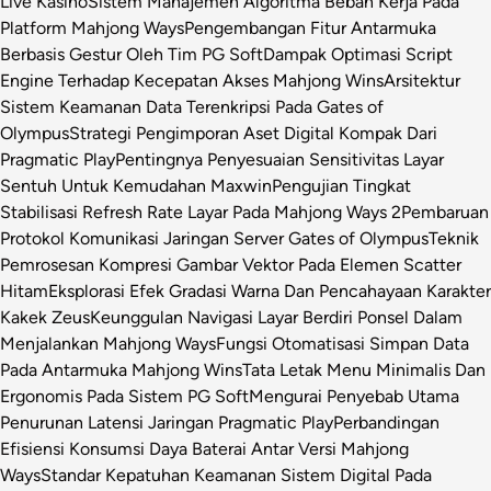
Live Kasino
Sistem Manajemen Algoritma Beban Kerja Pada
Platform Mahjong Ways
Pengembangan Fitur Antarmuka
Berbasis Gestur Oleh Tim PG Soft
Dampak Optimasi Script
Engine Terhadap Kecepatan Akses Mahjong Wins
Arsitektur
Sistem Keamanan Data Terenkripsi Pada Gates of
Olympus
Strategi Pengimporan Aset Digital Kompak Dari
Pragmatic Play
Pentingnya Penyesuaian Sensitivitas Layar
Sentuh Untuk Kemudahan Maxwin
Pengujian Tingkat
Stabilisasi Refresh Rate Layar Pada Mahjong Ways 2
Pembaruan
Protokol Komunikasi Jaringan Server Gates of Olympus
Teknik
Pemrosesan Kompresi Gambar Vektor Pada Elemen Scatter
Hitam
Eksplorasi Efek Gradasi Warna Dan Pencahayaan Karakter
Kakek Zeus
Keunggulan Navigasi Layar Berdiri Ponsel Dalam
Menjalankan Mahjong Ways
Fungsi Otomatisasi Simpan Data
Pada Antarmuka Mahjong Wins
Tata Letak Menu Minimalis Dan
Ergonomis Pada Sistem PG Soft
Mengurai Penyebab Utama
Penurunan Latensi Jaringan Pragmatic Play
Perbandingan
Efisiensi Konsumsi Daya Baterai Antar Versi Mahjong
Ways
Standar Kepatuhan Keamanan Sistem Digital Pada