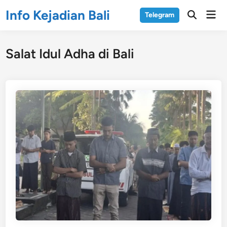
Skip
Info Kejadian Bali
Mai
Telegram
to
Open
Men
Search
content
Salat Idul Adha di Bali