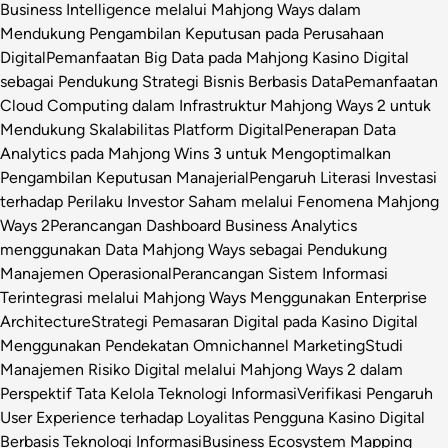
Business Intelligence melalui Mahjong Ways dalam
Mendukung Pengambilan Keputusan pada Perusahaan
Digital
Pemanfaatan Big Data pada Mahjong Kasino Digital
sebagai Pendukung Strategi Bisnis Berbasis Data
Pemanfaatan
Cloud Computing dalam Infrastruktur Mahjong Ways 2 untuk
Mendukung Skalabilitas Platform Digital
Penerapan Data
Analytics pada Mahjong Wins 3 untuk Mengoptimalkan
Pengambilan Keputusan Manajerial
Pengaruh Literasi Investasi
terhadap Perilaku Investor Saham melalui Fenomena Mahjong
Ways 2
Perancangan Dashboard Business Analytics
menggunakan Data Mahjong Ways sebagai Pendukung
Manajemen Operasional
Perancangan Sistem Informasi
Terintegrasi melalui Mahjong Ways Menggunakan Enterprise
Architecture
Strategi Pemasaran Digital pada Kasino Digital
Menggunakan Pendekatan Omnichannel Marketing
Studi
Manajemen Risiko Digital melalui Mahjong Ways 2 dalam
Perspektif Tata Kelola Teknologi Informasi
Verifikasi Pengaruh
User Experience terhadap Loyalitas Pengguna Kasino Digital
Berbasis Teknologi Informasi
Business Ecosystem Mapping