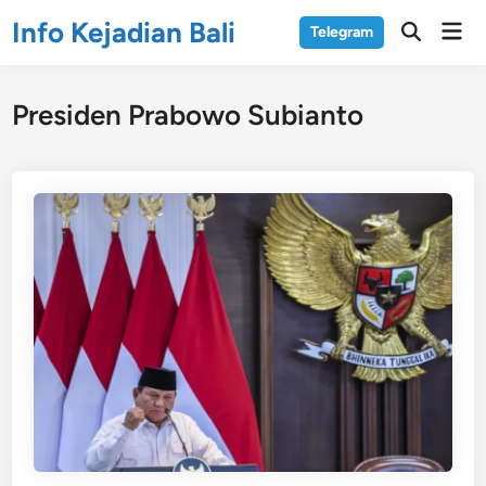
Skip
Info Kejadian Bali
Mai
Telegram
to
Open
Men
Search
content
Presiden Prabowo Subianto