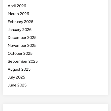
p
April 2026
I
n
March 2026
f
February 2026
o
January 2026
r
m
December 2025
a
November 2025
s
October 2025
i
n
September 2025
y
August 2025
a
July 2025
!
June 2025