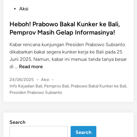
P
Aksi
o
s
Heboh! Prabowo Bakal Kunker ke Bali,
t
Pemprov Masih Gelap Informasinya!
e
Kabar rencana kunjungan Presiden Prabowo Subianto
d
dikabarkan bakal segera kunker kerja ke Bali pada 25
i
Juni 2025. Namun, kabar ini menuai tanda tanya besar
n
H
di …
Read more
e
P
24/06/2025
•
Aksi
•
b
o
Info Kejadian Bali
,
Pemprov Bali
,
Prabowo Bakal Kunker ke Bali
,
o
s
Presiden Prabowo Subianto
h
t
!
e
P
d
r
i
Search
n
a
b
Search