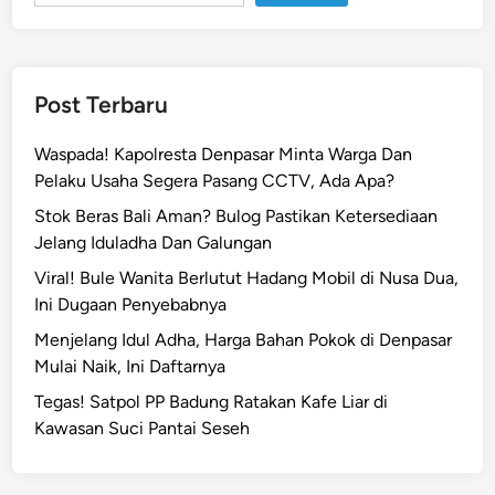
o
w
o
B
Post Terbaru
a
k
Waspada! Kapolresta Denpasar Minta Warga Dan
a
Pelaku Usaha Segera Pasang CCTV, Ada Apa?
l
Stok Beras Bali Aman? Bulog Pastikan Ketersediaan
K
Jelang Iduladha Dan Galungan
u
n
Viral! Bule Wanita Berlutut Hadang Mobil di Nusa Dua,
k
Ini Dugaan Penyebabnya
e
Menjelang Idul Adha, Harga Bahan Pokok di Denpasar
r
Mulai Naik, Ini Daftarnya
k
Tegas! Satpol PP Badung Ratakan Kafe Liar di
e
Kawasan Suci Pantai Seseh
B
a
l