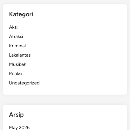
i
,
Kategori
P
e
Aksi
m
Atraksi
p
Kriminal
r
o
Lakalantas
v
Musibah
M
Reaksi
a
s
Uncategorized
i
h
G
e
Arsip
l
a
May 2026