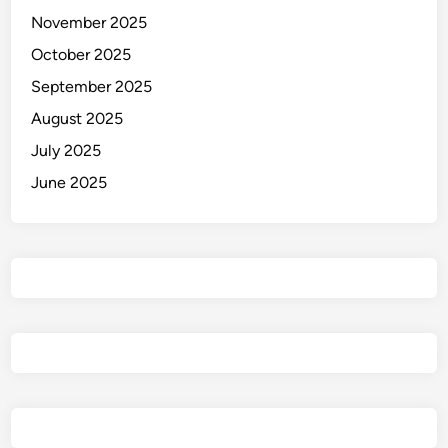
e
November 2025
n
October 2025
t
i
September 2025
m
August 2025
July 2025
June 2025