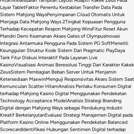
Hitam
Kesesuaian Tampilan Layout Adaptif Kakek Zeus Pada
Layar Tablet
Faktor Penentu Kestabilan Transfer Data Pada
Sistem Mahjong Ways
Penyimpanan Cloud Otomatis Untuk
Menjaga Data Mahjong Ways 2
Tingkat Kepuasan Pengguna
Terhadap Kecepatan Respon Mahjong Wins
Fitur Reset Akun
Mandiri Demi Keamanan Akses Gates of Olympus
Inovasi
Integrasi Antarmuka Pengguna Pada Sistem PG Soft
Meneliti
Keunggulan Struktur Kode Sistem Dari Pragmatic Play
Daya
Tarik Fitur Diskusi Interaktif Pada Layanan Live
Kasino
Visualisasi Animasi Beresolusi Tinggi Dari Karakter Kakek
Zeus
Sistem Pembagian Beban Server Untuk Menjamin
Ketersediaan Maxwin
Menguji Responsivitas Akses Sistem Saat
Kemunculan Scatter Hitam
Analisis Perilaku Konsumen Digital
terhadap Mahjong Kasino Digital Menggunakan Pendekatan
Technology Acceptance Model
Analisis Strategi Branding
Digital dengan Mahjong Ways sebagai Pendukung Industri
Kreatif Berkelanjutan
Evaluasi Strategi Manajemen Digital pada
Platform Kasino Online Menggunakan Pendekatan Balanced
Scorecard
Identifikasi Hubungan Sentimen Digital terhadap