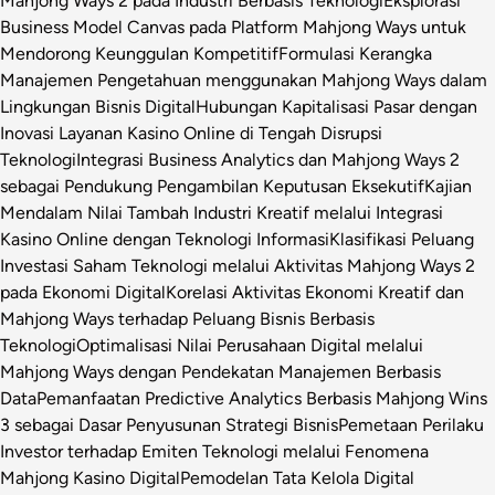
Mahjong Ways 2 pada Industri Berbasis Teknologi
Eksplorasi
Business Model Canvas pada Platform Mahjong Ways untuk
Mendorong Keunggulan Kompetitif
Formulasi Kerangka
Manajemen Pengetahuan menggunakan Mahjong Ways dalam
Lingkungan Bisnis Digital
Hubungan Kapitalisasi Pasar dengan
Inovasi Layanan Kasino Online di Tengah Disrupsi
Teknologi
Integrasi Business Analytics dan Mahjong Ways 2
sebagai Pendukung Pengambilan Keputusan Eksekutif
Kajian
Mendalam Nilai Tambah Industri Kreatif melalui Integrasi
Kasino Online dengan Teknologi Informasi
Klasifikasi Peluang
Investasi Saham Teknologi melalui Aktivitas Mahjong Ways 2
pada Ekonomi Digital
Korelasi Aktivitas Ekonomi Kreatif dan
Mahjong Ways terhadap Peluang Bisnis Berbasis
Teknologi
Optimalisasi Nilai Perusahaan Digital melalui
Mahjong Ways dengan Pendekatan Manajemen Berbasis
Data
Pemanfaatan Predictive Analytics Berbasis Mahjong Wins
3 sebagai Dasar Penyusunan Strategi Bisnis
Pemetaan Perilaku
Investor terhadap Emiten Teknologi melalui Fenomena
Mahjong Kasino Digital
Pemodelan Tata Kelola Digital