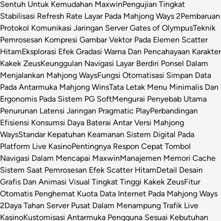
Sentuh Untuk Kemudahan Maxwin
Pengujian Tingkat
Stabilisasi Refresh Rate Layar Pada Mahjong Ways 2
Pembaruan
Protokol Komunikasi Jaringan Server Gates of Olympus
Teknik
Pemrosesan Kompresi Gambar Vektor Pada Elemen Scatter
Hitam
Eksplorasi Efek Gradasi Warna Dan Pencahayaan Karakter
Kakek Zeus
Keunggulan Navigasi Layar Berdiri Ponsel Dalam
Menjalankan Mahjong Ways
Fungsi Otomatisasi Simpan Data
Pada Antarmuka Mahjong Wins
Tata Letak Menu Minimalis Dan
Ergonomis Pada Sistem PG Soft
Mengurai Penyebab Utama
Penurunan Latensi Jaringan Pragmatic Play
Perbandingan
Efisiensi Konsumsi Daya Baterai Antar Versi Mahjong
Ways
Standar Kepatuhan Keamanan Sistem Digital Pada
Platform Live Kasino
Pentingnya Respon Cepat Tombol
Navigasi Dalam Mencapai Maxwin
Manajemen Memori Cache
Sistem Saat Pemrosesan Efek Scatter Hitam
Detail Desain
Grafis Dan Animasi Visual Tingkat Tinggi Kakek Zeus
Fitur
Otomatis Penghemat Kuota Data Internet Pada Mahjong Ways
2
Daya Tahan Server Pusat Dalam Menampung Trafik Live
Kasino
Kustomisasi Antarmuka Pengguna Sesuai Kebutuhan