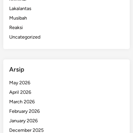
o
Lakalantas
t
Musibah
o
Reaksi
r
D
Uncategorized
i
b
e
k
Arsip
u
k
May 2026
P
April 2026
o
l
March 2026
i
February 2026
s
January 2026
i
D
December 2025