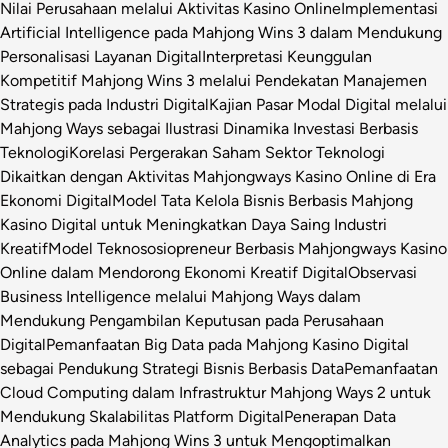
Nilai Perusahaan melalui Aktivitas Kasino Online
Implementasi
Artificial Intelligence pada Mahjong Wins 3 dalam Mendukung
Personalisasi Layanan Digital
Interpretasi Keunggulan
Kompetitif Mahjong Wins 3 melalui Pendekatan Manajemen
Strategis pada Industri Digital
Kajian Pasar Modal Digital melalui
Mahjong Ways sebagai Ilustrasi Dinamika Investasi Berbasis
Teknologi
Korelasi Pergerakan Saham Sektor Teknologi
Dikaitkan dengan Aktivitas Mahjongways Kasino Online di Era
Ekonomi Digital
Model Tata Kelola Bisnis Berbasis Mahjong
Kasino Digital untuk Meningkatkan Daya Saing Industri
Kreatif
Model Teknososiopreneur Berbasis Mahjongways Kasino
Online dalam Mendorong Ekonomi Kreatif Digital
Observasi
Business Intelligence melalui Mahjong Ways dalam
Mendukung Pengambilan Keputusan pada Perusahaan
Digital
Pemanfaatan Big Data pada Mahjong Kasino Digital
sebagai Pendukung Strategi Bisnis Berbasis Data
Pemanfaatan
Cloud Computing dalam Infrastruktur Mahjong Ways 2 untuk
Mendukung Skalabilitas Platform Digital
Penerapan Data
Analytics pada Mahjong Wins 3 untuk Mengoptimalkan