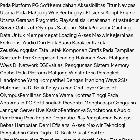
Pada Platform PG Soft
Kemudahan Aksesibilitas Fitur Navigasi
Utama Pada Mahjong Wins
Pentingnya Efisiensi Script Engine
Utama Garapan Pragmatic Play
Analisis Ketahanan Infrastruktur
Server Gates of Olympus Saat Jam Sibuk
Prosedur Caching
Data Untuk Mempercepat Loading Akses Maxwin
Kejernihan
Frekuensi Audio Dan Efek Suara Karakter Kakek
Zeus
Keunggulan Tata Letak Komponen Grafis Pada Tampilan
Scatter Hitam
Kecepatan Loading Halaman Awal Mahjong
Ways Di Network 5G
Evaluasi Penggunaan Sistem Memory
Cache Pada Platform Mahjong Wins
Kriteria Perangkat
Handphone Yang Kompatibel Dengan Mahjong Ways 2
Sisi
Matematika Di Balik Penyusunan Grid Layar Gates of
Olympus
Pemilihan Skema Warna Kontras Tinggi Pada
Antarmuka PG Soft
Langkah Preventif Menghadapi Gangguan
Jaringan Server Live Kasino
Pentingnya Synchronous Audio
Rendering Pada Engine Pragmatic Play
Pengalaman Navigasi
Bebas Hambatan Demi Efisiensi Akses Maxwin
Teknologi
Pengolahan Citra Digital Di Balik Visual Scatter