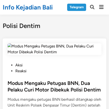
Skip
Info Kejadian Bali
Mai
Telegram
to
Open
Men
Search
content
Polisi Dentim
P
Aksi
o
Reaksi
s
t
Modus Mengaku Petugas BNN, Dua
e
Pelaku Curi Motor Dibekuk Polisi Dentim
d
Modus mengaku petugas BNN berhasil ditangkap oleh
i
Unit Reskrim Polsek Denpasar Timur (Dentim) setelah
n