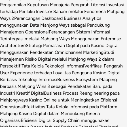
Pengambilan Keputusan Manajerial
Pengaruh Literasi Investasi
terhadap Perilaku Investor Saham melalui Fenomena Mahjong
Ways 2
Perancangan Dashboard Business Analytics
menggunakan Data Mahjong Ways sebagai Pendukung
Manajemen Operasional
Perancangan Sistem Informasi
Terintegrasi melalui Mahjong Ways Menggunakan Enterprise
Architecture
Strategi Pemasaran Digital pada Kasino Digital
Menggunakan Pendekatan Omnichannel Marketing
Studi
Manajemen Risiko Digital melalui Mahjong Ways 2 dalam
Perspektif Tata Kelola Teknologi Informasi
Verifikasi Pengaruh
User Experience terhadap Loyalitas Pengguna Kasino Digital
Berbasis Teknologi Informasi
Business Ecosystem Mapping
berbasis Mahjong Wins 3 sebagai Pendekatan Baru pada
Industri Kreatif Digital
Business Process Reengineering pada
Mahjongways Kasino Online untuk Meningkatkan Efisiensi
Operasional
Efektivitas Tata Kelola Informasi pada Platform
Mahjong Kasino Digital dalam Mendukung Kinerja
Organisasi
Efisiensi Digital Supply Chain menggunakan