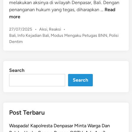
melakukan aksinya di wilayah Denpasar, Bali. Dengan
M
penanganan hukum yang tegas, diharapkan …
Read
o
more
d
P
27/07/2025
•
Aksi
,
Reaksi
•
u
o
Bali
,
Info Kejadian Bali
,
Modus Mengaku Petugas BNN
,
Polisi
s
s
Dentim
M
t
e
e
n
d
g
i
Search
n
a
Search
k
u
P
e
t
Post Terbaru
u
g
Waspada! Kapolresta Denpasar Minta Warga Dan
a