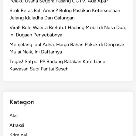
Pelaku Usaha Segera Pasang CCTV, Ada Apa?
s
Stok Beras Bali Aman? Bulog Pastikan Ketersediaan
B
Jelang Iduladha Dan Galungan
N
N
Viral! Bule Wanita Berlutut Hadang Mobil di Nusa Dua,
,
Ini Dugaan Penyebabnya
D
Menjelang Idul Adha, Harga Bahan Pokok di Denpasar
u
Mulai Naik, Ini Daftarnya
a
Tegas! Satpol PP Badung Ratakan Kafe Liar di
P
Kawasan Suci Pantai Seseh
e
l
a
k
u
Kategori
C
u
Aksi
r
Atraksi
i
Kriminal
M