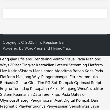
Copyright © 2025 Info Kejadian Bali
Powered by
WordPress
and
HybridMag
.
Pengujian Efisiensi Rendering Vektor Visual Pada Mahjong
Ways 2
Riset Tingkat Kestabilan Latensi Streaming Platform
Live Kasino
Sistem Manajemen Algoritma Beban Kerja Pada
Platform Mahjong Ways
Pengembangan Fitur Antarmuka
Berbasis Gestur Oleh Tim PG Soft
Dampak Optimasi Script
Engine Terhadap Kecepatan Akses Mahjong Wins
Arsitektur
Sistem Keamanan Data Terenkripsi Pada Gates of
Olympus
Strategi Pengimporan Aset Digital Kompak Dari
Pragmatic Play
Pentingnya Penyesuaian Sensitivitas Layar