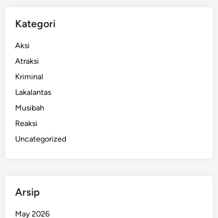
a
p
Kategori
,
P
Aksi
r
Atraksi
i
Kriminal
a
L
Lakalantas
o
Musibah
m
Reaksi
b
o
Uncategorized
k
M
e
n
Arsip
i
n
May 2026