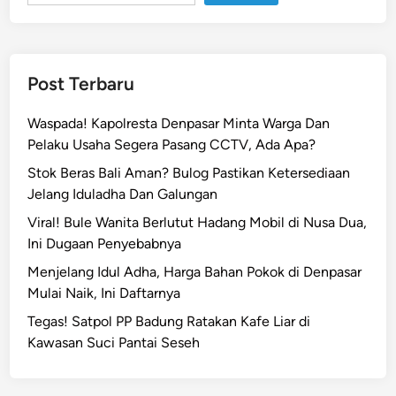
b
a
n
a
Post Terbaru
n
M
Waspada! Kapolresta Denpasar Minta Warga Dan
o
Pelaku Usaha Segera Pasang CCTV, Ada Apa?
t
Stok Beras Bali Aman? Bulog Pastikan Ketersediaan
o
Jelang Iduladha Dan Galungan
r
T
Viral! Bule Wanita Berlutut Hadang Mobil di Nusa Dua,
a
Ini Dugaan Penyebabnya
b
Menjelang Idul Adha, Harga Bahan Pokok di Denpasar
r
Mulai Naik, Ini Daftarnya
a
Tegas! Satpol PP Badung Ratakan Kafe Liar di
k
Kawasan Suci Pantai Seseh
P
i
k