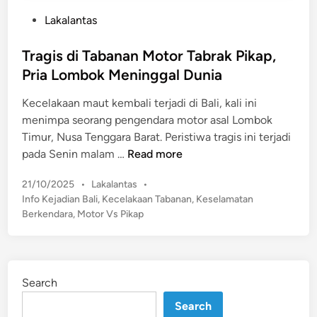
P
Lakalantas
o
s
Tragis di Tabanan Motor Tabrak Pikap,
t
Pria Lombok Meninggal Dunia
e
Kecelakaan maut kembali terjadi di Bali, kali ini
d
menimpa seorang pengendara motor asal Lombok
i
Timur, Nusa Tenggara Barat. Peristiwa tragis ini terjadi
n
T
pada Senin malam …
Read more
r
P
21/10/2025
•
Lakalantas
•
a
o
Info Kejadian Bali
,
Kecelakaan Tabanan
,
Keselamatan
g
s
Berkendara
,
Motor Vs Pikap
i
t
s
e
d
d
i
i
Search
n
T
a
Search