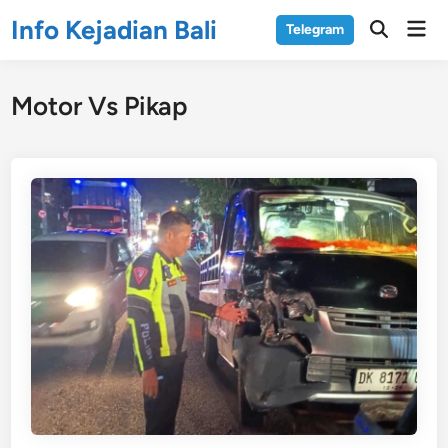
Skip
Info Kejadian Bali
Mai
Telegram
to
Open
Men
Search
content
Motor Vs Pikap