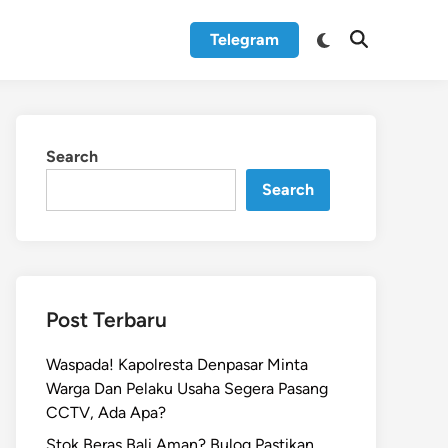
Switch
Telegram
Open
to
Search
dark
mode
Search
Search
Post Terbaru
Waspada! Kapolresta Denpasar Minta
Warga Dan Pelaku Usaha Segera Pasang
CCTV, Ada Apa?
Stok Beras Bali Aman? Bulog Pastikan