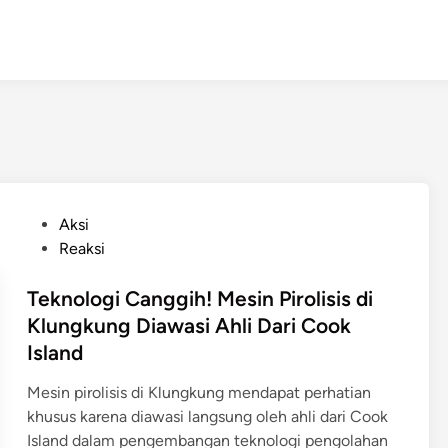
P
Aksi
o
Reaksi
s
t
Teknologi Canggih! Mesin Pirolisis di
e
Klungkung Diawasi Ahli Dari Cook
d
Island
i
n
Mesin pirolisis di Klungkung mendapat perhatian
khusus karena diawasi langsung oleh ahli dari Cook
Island dalam pengembangan teknologi pengolahan