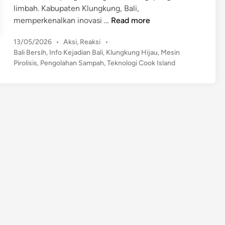
limbah. Kabupaten Klungkung, Bali,
T
memperkenalkan inovasi …
Read more
e
P
13/05/2026
•
Aksi
,
Reaksi
•
k
o
Bali Bersih
,
Info Kejadian Bali
,
Klungkung Hijau
,
Mesin
n
s
Pirolisis
,
Pengolahan Sampah
,
Teknologi Cook Island
o
t
l
e
o
d
g
i
n
i
C
a
n
g
g
i
h
!
M