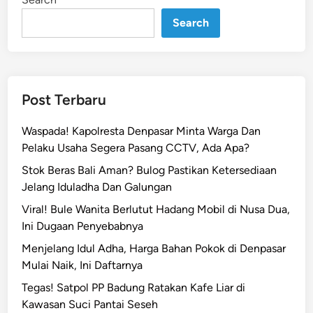
n
i
C
Search
a
n
g
g
Post Terbaru
i
h
Waspada! Kapolresta Denpasar Minta Warga Dan
!
Pelaku Usaha Segera Pasang CCTV, Ada Apa?
M
Stok Beras Bali Aman? Bulog Pastikan Ketersediaan
e
Jelang Iduladha Dan Galungan
s
i
Viral! Bule Wanita Berlutut Hadang Mobil di Nusa Dua,
n
Ini Dugaan Penyebabnya
P
Menjelang Idul Adha, Harga Bahan Pokok di Denpasar
i
Mulai Naik, Ini Daftarnya
r
Tegas! Satpol PP Badung Ratakan Kafe Liar di
o
Kawasan Suci Pantai Seseh
l