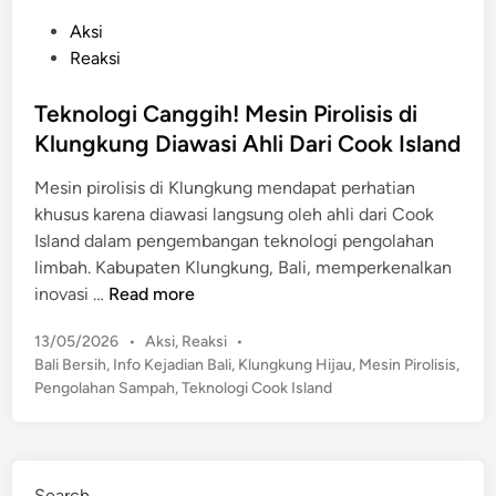
P
Aksi
o
Reaksi
s
t
Teknologi Canggih! Mesin Pirolisis di
e
Klungkung Diawasi Ahli Dari Cook Island
d
Mesin pirolisis di Klungkung mendapat perhatian
i
khusus karena diawasi langsung oleh ahli dari Cook
n
Island dalam pengembangan teknologi pengolahan
limbah. Kabupaten Klungkung, Bali, memperkenalkan
T
inovasi …
Read more
e
P
13/05/2026
•
Aksi
,
Reaksi
•
k
o
Bali Bersih
,
Info Kejadian Bali
,
Klungkung Hijau
,
Mesin Pirolisis
,
n
s
Pengolahan Sampah
,
Teknologi Cook Island
o
t
l
e
o
d
g
i
Search