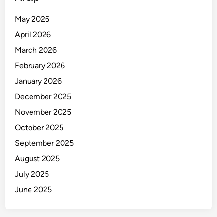
w
a
May 2026
s
April 2026
i
A
March 2026
h
February 2026
l
January 2026
i
D
December 2025
a
November 2025
r
October 2025
i
C
September 2025
o
August 2025
o
July 2025
k
I
June 2025
s
l