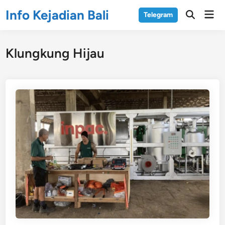
Skip
Info Kejadian Bali
Mai
Telegram
to
Open
Men
Search
content
Klungkung Hijau