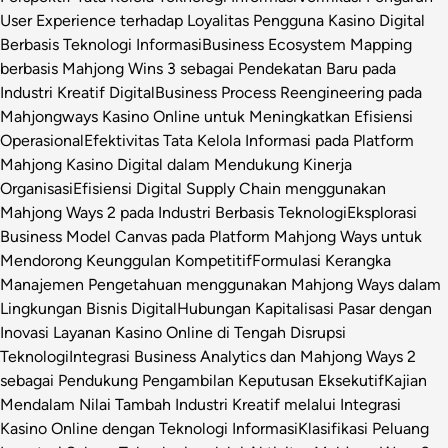
User Experience terhadap Loyalitas Pengguna Kasino Digital
Berbasis Teknologi Informasi
Business Ecosystem Mapping
berbasis Mahjong Wins 3 sebagai Pendekatan Baru pada
Industri Kreatif Digital
Business Process Reengineering pada
Mahjongways Kasino Online untuk Meningkatkan Efisiensi
Operasional
Efektivitas Tata Kelola Informasi pada Platform
Mahjong Kasino Digital dalam Mendukung Kinerja
Organisasi
Efisiensi Digital Supply Chain menggunakan
Mahjong Ways 2 pada Industri Berbasis Teknologi
Eksplorasi
Business Model Canvas pada Platform Mahjong Ways untuk
Mendorong Keunggulan Kompetitif
Formulasi Kerangka
Manajemen Pengetahuan menggunakan Mahjong Ways dalam
Lingkungan Bisnis Digital
Hubungan Kapitalisasi Pasar dengan
Inovasi Layanan Kasino Online di Tengah Disrupsi
Teknologi
Integrasi Business Analytics dan Mahjong Ways 2
sebagai Pendukung Pengambilan Keputusan Eksekutif
Kajian
Mendalam Nilai Tambah Industri Kreatif melalui Integrasi
Kasino Online dengan Teknologi Informasi
Klasifikasi Peluang