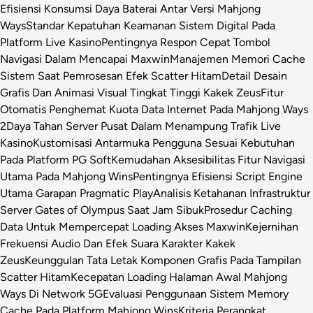
Efisiensi Konsumsi Daya Baterai Antar Versi Mahjong
Ways
Standar Kepatuhan Keamanan Sistem Digital Pada
Platform Live Kasino
Pentingnya Respon Cepat Tombol
Navigasi Dalam Mencapai Maxwin
Manajemen Memori Cache
Sistem Saat Pemrosesan Efek Scatter Hitam
Detail Desain
Grafis Dan Animasi Visual Tingkat Tinggi Kakek Zeus
Fitur
Otomatis Penghemat Kuota Data Internet Pada Mahjong Ways
2
Daya Tahan Server Pusat Dalam Menampung Trafik Live
Kasino
Kustomisasi Antarmuka Pengguna Sesuai Kebutuhan
Pada Platform PG Soft
Kemudahan Aksesibilitas Fitur Navigasi
Utama Pada Mahjong Wins
Pentingnya Efisiensi Script Engine
Utama Garapan Pragmatic Play
Analisis Ketahanan Infrastruktur
Server Gates of Olympus Saat Jam Sibuk
Prosedur Caching
Data Untuk Mempercepat Loading Akses Maxwin
Kejernihan
Frekuensi Audio Dan Efek Suara Karakter Kakek
Zeus
Keunggulan Tata Letak Komponen Grafis Pada Tampilan
Scatter Hitam
Kecepatan Loading Halaman Awal Mahjong
Ways Di Network 5G
Evaluasi Penggunaan Sistem Memory
Cache Pada Platform Mahjong Wins
Kriteria Perangkat