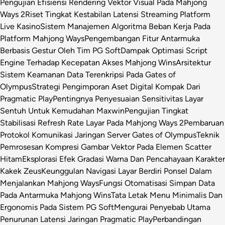
Pengujian Efisiensi Rendering Vektor Visual Pada Mahjong
Ways 2
Riset Tingkat Kestabilan Latensi Streaming Platform
Live Kasino
Sistem Manajemen Algoritma Beban Kerja Pada
Platform Mahjong Ways
Pengembangan Fitur Antarmuka
Berbasis Gestur Oleh Tim PG Soft
Dampak Optimasi Script
Engine Terhadap Kecepatan Akses Mahjong Wins
Arsitektur
Sistem Keamanan Data Terenkripsi Pada Gates of
Olympus
Strategi Pengimporan Aset Digital Kompak Dari
Pragmatic Play
Pentingnya Penyesuaian Sensitivitas Layar
Sentuh Untuk Kemudahan Maxwin
Pengujian Tingkat
Stabilisasi Refresh Rate Layar Pada Mahjong Ways 2
Pembaruan
Protokol Komunikasi Jaringan Server Gates of Olympus
Teknik
Pemrosesan Kompresi Gambar Vektor Pada Elemen Scatter
Hitam
Eksplorasi Efek Gradasi Warna Dan Pencahayaan Karakter
Kakek Zeus
Keunggulan Navigasi Layar Berdiri Ponsel Dalam
Menjalankan Mahjong Ways
Fungsi Otomatisasi Simpan Data
Pada Antarmuka Mahjong Wins
Tata Letak Menu Minimalis Dan
Ergonomis Pada Sistem PG Soft
Mengurai Penyebab Utama
Penurunan Latensi Jaringan Pragmatic Play
Perbandingan