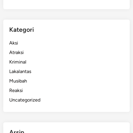
!
B
o
s
Kategori
S
i
Aksi
n
Atraksi
d
Kriminal
i
k
Lakalantas
a
Musibah
t
Reaksi
K
r
Uncategorized
i
m
i
n
Arsip