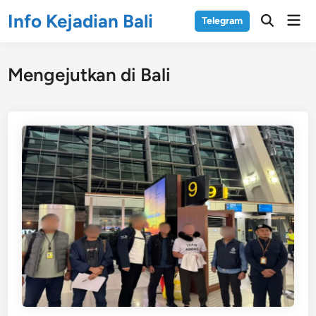
Skip
Info Kejadian Bali
Mai
Telegram
to
Open
Men
Search
content
Mengejutkan di Bali