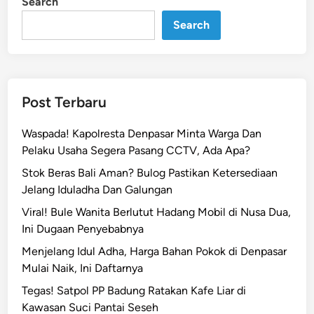
Search
n
a
Search
n
M
e
n
g
Post Terbaru
e
j
Waspada! Kapolresta Denpasar Minta Warga Dan
u
Pelaku Usaha Segera Pasang CCTV, Ada Apa?
t
Stok Beras Bali Aman? Bulog Pastikan Ketersediaan
k
Jelang Iduladha Dan Galungan
a
n
Viral! Bule Wanita Berlutut Hadang Mobil di Nusa Dua,
d
Ini Dugaan Penyebabnya
i
Menjelang Idul Adha, Harga Bahan Pokok di Denpasar
B
Mulai Naik, Ini Daftarnya
a
Tegas! Satpol PP Badung Ratakan Kafe Liar di
l
Kawasan Suci Pantai Seseh
i