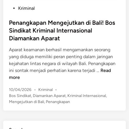
P
Kriminal
o
s
Penangkapan Mengejutkan di Bali! Bos
t
Sindikat Kriminal Internasional
e
Diamankan Aparat
d
i
Aparat keamanan berhasil mengamankan seorang
n
yang diduga memiliki peran penting dalam jaringan
kejahatan lintas negara di wilayah Bali. Penangkapan
P
ini sontak menjadi perhatian karena terjadi …
Read
e
more
n
P
10/04/2026
•
Kriminal
•
a
o
Bos Sindikat
,
Diamankan Aparat
,
Kriminal Internasional
,
n
s
Mengejutkan di Bali
,
Penangkapan
g
t
k
e
a
d
p
i