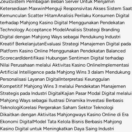
Zeus
Sistem Pembagian Beban Server Untuk Menjamin
Ketersediaan Maxwin
Menguji Responsivitas Akses Sistem Saat
Kemunculan Scatter Hitam
Analisis Perilaku Konsumen Digital
terhadap Mahjong Kasino Digital Menggunakan Pendekatan
Technology Acceptance Model
Analisis Strategi Branding
Digital dengan Mahjong Ways sebagai Pendukung Industri
Kreatif Berkelanjutan
Evaluasi Strategi Manajemen Digital pada
Platform Kasino Online Menggunakan Pendekatan Balanced
Scorecard
Identifikasi Hubungan Sentimen Digital terhadap
Nilai Perusahaan melalui Aktivitas Kasino Online
Implementasi
Artificial Intelligence pada Mahjong Wins 3 dalam Mendukung
Personalisasi Layanan Digital
Interpretasi Keunggulan
Kompetitif Mahjong Wins 3 melalui Pendekatan Manajemen
Strategis pada Industri Digital
Kajian Pasar Modal Digital melalui
Mahjong Ways sebagai Ilustrasi Dinamika Investasi Berbasis
Teknologi
Korelasi Pergerakan Saham Sektor Teknologi
Dikaitkan dengan Aktivitas Mahjongways Kasino Online di Era
Ekonomi Digital
Model Tata Kelola Bisnis Berbasis Mahjong
Kasino Digital untuk Meningkatkan Daya Saing Industri