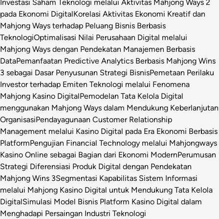
Investasi Saham Teknologi melalui Aktivitas Mahjong Ways 2
pada Ekonomi Digital
Korelasi Aktivitas Ekonomi Kreatif dan
Mahjong Ways terhadap Peluang Bisnis Berbasis
Teknologi
Optimalisasi Nilai Perusahaan Digital melalui
Mahjong Ways dengan Pendekatan Manajemen Berbasis
Data
Pemanfaatan Predictive Analytics Berbasis Mahjong Wins
3 sebagai Dasar Penyusunan Strategi Bisnis
Pemetaan Perilaku
Investor terhadap Emiten Teknologi melalui Fenomena
Mahjong Kasino Digital
Pemodelan Tata Kelola Digital
menggunakan Mahjong Ways dalam Mendukung Keberlanjutan
Organisasi
Pendayagunaan Customer Relationship
Management melalui Kasino Digital pada Era Ekonomi Berbasis
Platform
Pengujian Financial Technology melalui Mahjongways
Kasino Online sebagai Bagian dari Ekonomi Modern
Perumusan
Strategi Diferensiasi Produk Digital dengan Pendekatan
Mahjong Wins 3
Segmentasi Kapabilitas Sistem Informasi
melalui Mahjong Kasino Digital untuk Mendukung Tata Kelola
Digital
Simulasi Model Bisnis Platform Kasino Digital dalam
Menghadapi Persaingan Industri Teknologi