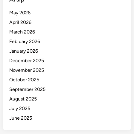
a
l
May 2026
I
April 2026
n
t
March 2026
e
February 2026
r
January 2026
n
a
December 2025
s
November 2025
i
October 2025
o
n
September 2025
a
August 2025
l
July 2025
D
i
June 2025
a
m