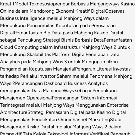
Kreatif
Model Teknososiopreneur Berbasis Mahjongways Kasino
Online dalam Mendorong Ekonomi Kreatif Digital
Observasi
Business Intelligence melalui Mahjong Ways dalam
Mendukung Pengambilan Keputusan pada Perusahaan
Digital
Pemanfaatan Big Data pada Mahjong Kasino Digital
sebagai Pendukung Strategi Bisnis Berbasis Data
Pemanfaatan
Cloud Computing dalam Infrastruktur Mahjong Ways 2 untuk
Mendukung Skalabilitas Platform Digital
Penerapan Data
Analytics pada Mahjong Wins 3 untuk Mengoptimalkan
Pengambilan Keputusan Manajerial
Pengaruh Literasi Investasi
terhadap Perilaku Investor Saham melalui Fenomena Mahjong
Ways 2
Perancangan Dashboard Business Analytics
menggunakan Data Mahjong Ways sebagai Pendukung
Manajemen Operasional
Perancangan Sistem Informasi
Terintegrasi melalui Mahjong Ways Menggunakan Enterprise
Architecture
Strategi Pemasaran Digital pada Kasino Digital
Menggunakan Pendekatan Omnichannel Marketing
Studi
Manajemen Risiko Digital melalui Mahjong Ways 2 dalam
Perspektif Tata Kelola Teknologi Informasi
Verifikasi Pengaruh