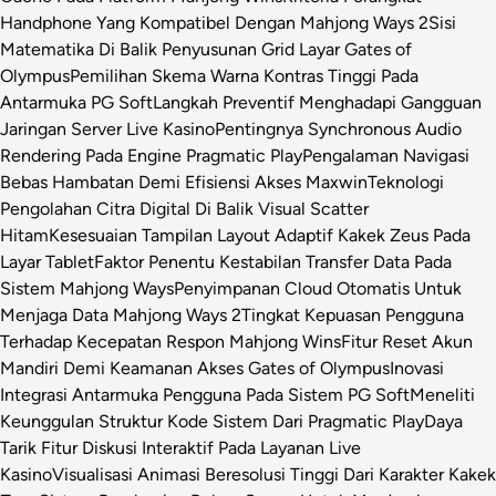
Handphone Yang Kompatibel Dengan Mahjong Ways 2
Sisi
Matematika Di Balik Penyusunan Grid Layar Gates of
Olympus
Pemilihan Skema Warna Kontras Tinggi Pada
Antarmuka PG Soft
Langkah Preventif Menghadapi Gangguan
Jaringan Server Live Kasino
Pentingnya Synchronous Audio
Rendering Pada Engine Pragmatic Play
Pengalaman Navigasi
Bebas Hambatan Demi Efisiensi Akses Maxwin
Teknologi
Pengolahan Citra Digital Di Balik Visual Scatter
Hitam
Kesesuaian Tampilan Layout Adaptif Kakek Zeus Pada
Layar Tablet
Faktor Penentu Kestabilan Transfer Data Pada
Sistem Mahjong Ways
Penyimpanan Cloud Otomatis Untuk
Menjaga Data Mahjong Ways 2
Tingkat Kepuasan Pengguna
Terhadap Kecepatan Respon Mahjong Wins
Fitur Reset Akun
Mandiri Demi Keamanan Akses Gates of Olympus
Inovasi
Integrasi Antarmuka Pengguna Pada Sistem PG Soft
Meneliti
Keunggulan Struktur Kode Sistem Dari Pragmatic Play
Daya
Tarik Fitur Diskusi Interaktif Pada Layanan Live
Kasino
Visualisasi Animasi Beresolusi Tinggi Dari Karakter Kakek