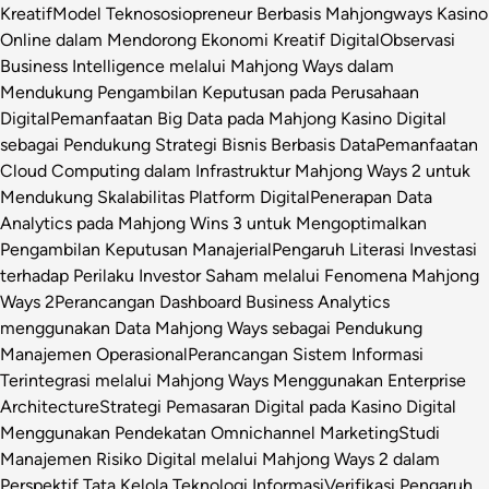
Kreatif
Model Teknososiopreneur Berbasis Mahjongways Kasino
Online dalam Mendorong Ekonomi Kreatif Digital
Observasi
Business Intelligence melalui Mahjong Ways dalam
Mendukung Pengambilan Keputusan pada Perusahaan
Digital
Pemanfaatan Big Data pada Mahjong Kasino Digital
sebagai Pendukung Strategi Bisnis Berbasis Data
Pemanfaatan
Cloud Computing dalam Infrastruktur Mahjong Ways 2 untuk
Mendukung Skalabilitas Platform Digital
Penerapan Data
Analytics pada Mahjong Wins 3 untuk Mengoptimalkan
Pengambilan Keputusan Manajerial
Pengaruh Literasi Investasi
terhadap Perilaku Investor Saham melalui Fenomena Mahjong
Ways 2
Perancangan Dashboard Business Analytics
menggunakan Data Mahjong Ways sebagai Pendukung
Manajemen Operasional
Perancangan Sistem Informasi
Terintegrasi melalui Mahjong Ways Menggunakan Enterprise
Architecture
Strategi Pemasaran Digital pada Kasino Digital
Menggunakan Pendekatan Omnichannel Marketing
Studi
Manajemen Risiko Digital melalui Mahjong Ways 2 dalam
Perspektif Tata Kelola Teknologi Informasi
Verifikasi Pengaruh