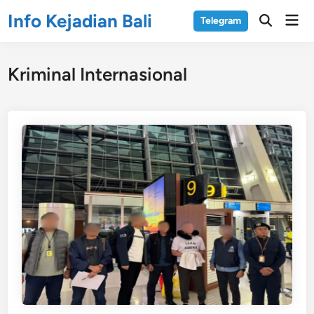
Skip
Info Kejadian Bali
Mai
Telegram
to
Open
Men
Search
content
Kriminal Internasional