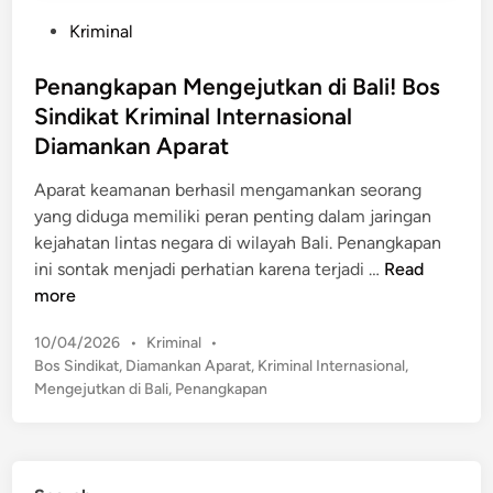
P
Kriminal
o
s
Penangkapan Mengejutkan di Bali! Bos
t
Sindikat Kriminal Internasional
e
Diamankan Aparat
d
i
Aparat keamanan berhasil mengamankan seorang
n
yang diduga memiliki peran penting dalam jaringan
kejahatan lintas negara di wilayah Bali. Penangkapan
P
ini sontak menjadi perhatian karena terjadi …
Read
e
more
n
P
10/04/2026
•
Kriminal
•
a
o
Bos Sindikat
,
Diamankan Aparat
,
Kriminal Internasional
,
n
s
Mengejutkan di Bali
,
Penangkapan
g
t
k
e
a
d
p
i