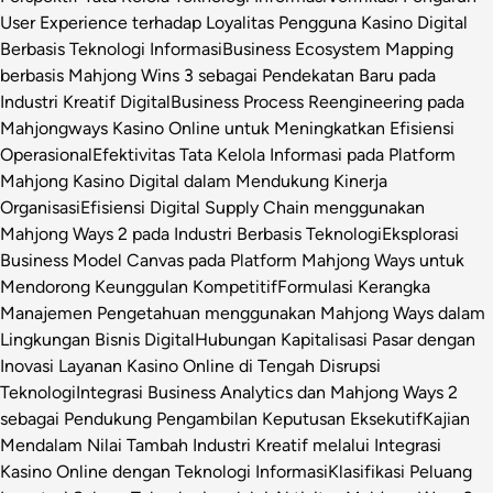
User Experience terhadap Loyalitas Pengguna Kasino Digital
Berbasis Teknologi Informasi
Business Ecosystem Mapping
berbasis Mahjong Wins 3 sebagai Pendekatan Baru pada
Industri Kreatif Digital
Business Process Reengineering pada
Mahjongways Kasino Online untuk Meningkatkan Efisiensi
Operasional
Efektivitas Tata Kelola Informasi pada Platform
Mahjong Kasino Digital dalam Mendukung Kinerja
Organisasi
Efisiensi Digital Supply Chain menggunakan
Mahjong Ways 2 pada Industri Berbasis Teknologi
Eksplorasi
Business Model Canvas pada Platform Mahjong Ways untuk
Mendorong Keunggulan Kompetitif
Formulasi Kerangka
Manajemen Pengetahuan menggunakan Mahjong Ways dalam
Lingkungan Bisnis Digital
Hubungan Kapitalisasi Pasar dengan
Inovasi Layanan Kasino Online di Tengah Disrupsi
Teknologi
Integrasi Business Analytics dan Mahjong Ways 2
sebagai Pendukung Pengambilan Keputusan Eksekutif
Kajian
Mendalam Nilai Tambah Industri Kreatif melalui Integrasi
Kasino Online dengan Teknologi Informasi
Klasifikasi Peluang