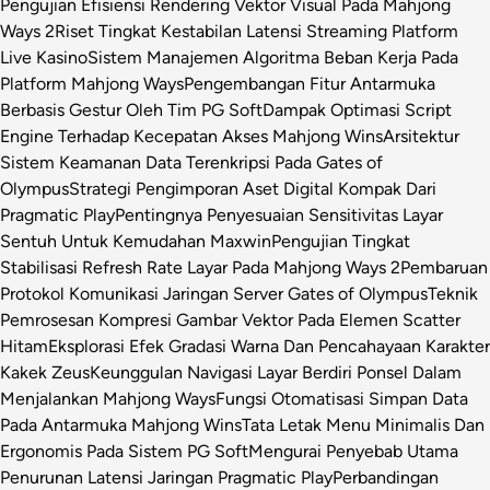
Pengujian Efisiensi Rendering Vektor Visual Pada Mahjong
Ways 2
Riset Tingkat Kestabilan Latensi Streaming Platform
Live Kasino
Sistem Manajemen Algoritma Beban Kerja Pada
Platform Mahjong Ways
Pengembangan Fitur Antarmuka
Berbasis Gestur Oleh Tim PG Soft
Dampak Optimasi Script
Engine Terhadap Kecepatan Akses Mahjong Wins
Arsitektur
Sistem Keamanan Data Terenkripsi Pada Gates of
Olympus
Strategi Pengimporan Aset Digital Kompak Dari
Pragmatic Play
Pentingnya Penyesuaian Sensitivitas Layar
Sentuh Untuk Kemudahan Maxwin
Pengujian Tingkat
Stabilisasi Refresh Rate Layar Pada Mahjong Ways 2
Pembaruan
Protokol Komunikasi Jaringan Server Gates of Olympus
Teknik
Pemrosesan Kompresi Gambar Vektor Pada Elemen Scatter
Hitam
Eksplorasi Efek Gradasi Warna Dan Pencahayaan Karakter
Kakek Zeus
Keunggulan Navigasi Layar Berdiri Ponsel Dalam
Menjalankan Mahjong Ways
Fungsi Otomatisasi Simpan Data
Pada Antarmuka Mahjong Wins
Tata Letak Menu Minimalis Dan
Ergonomis Pada Sistem PG Soft
Mengurai Penyebab Utama
Penurunan Latensi Jaringan Pragmatic Play
Perbandingan