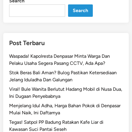
Search
n
a
Search
n
M
e
n
g
Post Terbaru
e
j
Waspada! Kapolresta Denpasar Minta Warga Dan
u
Pelaku Usaha Segera Pasang CCTV, Ada Apa?
t
Stok Beras Bali Aman? Bulog Pastikan Ketersediaan
k
Jelang Iduladha Dan Galungan
a
n
Viral! Bule Wanita Berlutut Hadang Mobil di Nusa Dua,
d
Ini Dugaan Penyebabnya
i
Menjelang Idul Adha, Harga Bahan Pokok di Denpasar
B
Mulai Naik, Ini Daftarnya
a
Tegas! Satpol PP Badung Ratakan Kafe Liar di
l
Kawasan Suci Pantai Seseh
i