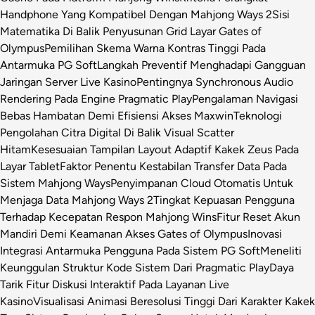
Handphone Yang Kompatibel Dengan Mahjong Ways 2
Sisi
Matematika Di Balik Penyusunan Grid Layar Gates of
Olympus
Pemilihan Skema Warna Kontras Tinggi Pada
Antarmuka PG Soft
Langkah Preventif Menghadapi Gangguan
Jaringan Server Live Kasino
Pentingnya Synchronous Audio
Rendering Pada Engine Pragmatic Play
Pengalaman Navigasi
Bebas Hambatan Demi Efisiensi Akses Maxwin
Teknologi
Pengolahan Citra Digital Di Balik Visual Scatter
Hitam
Kesesuaian Tampilan Layout Adaptif Kakek Zeus Pada
Layar Tablet
Faktor Penentu Kestabilan Transfer Data Pada
Sistem Mahjong Ways
Penyimpanan Cloud Otomatis Untuk
Menjaga Data Mahjong Ways 2
Tingkat Kepuasan Pengguna
Terhadap Kecepatan Respon Mahjong Wins
Fitur Reset Akun
Mandiri Demi Keamanan Akses Gates of Olympus
Inovasi
Integrasi Antarmuka Pengguna Pada Sistem PG Soft
Meneliti
Keunggulan Struktur Kode Sistem Dari Pragmatic Play
Daya
Tarik Fitur Diskusi Interaktif Pada Layanan Live
Kasino
Visualisasi Animasi Beresolusi Tinggi Dari Karakter Kakek