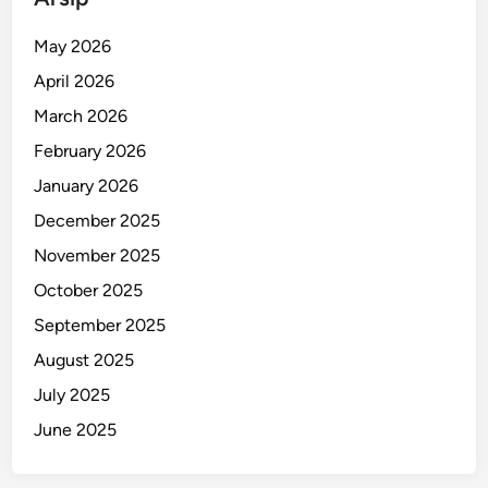
a
l
May 2026
I
April 2026
n
t
March 2026
e
February 2026
r
January 2026
n
a
December 2025
s
November 2025
i
October 2025
o
n
September 2025
a
August 2025
l
July 2025
D
i
June 2025
a
m