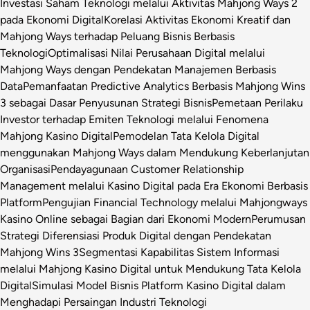
Investasi Saham Teknologi melalui Aktivitas Mahjong Ways 2
pada Ekonomi Digital
Korelasi Aktivitas Ekonomi Kreatif dan
Mahjong Ways terhadap Peluang Bisnis Berbasis
Teknologi
Optimalisasi Nilai Perusahaan Digital melalui
Mahjong Ways dengan Pendekatan Manajemen Berbasis
Data
Pemanfaatan Predictive Analytics Berbasis Mahjong Wins
3 sebagai Dasar Penyusunan Strategi Bisnis
Pemetaan Perilaku
Investor terhadap Emiten Teknologi melalui Fenomena
Mahjong Kasino Digital
Pemodelan Tata Kelola Digital
menggunakan Mahjong Ways dalam Mendukung Keberlanjutan
Organisasi
Pendayagunaan Customer Relationship
Management melalui Kasino Digital pada Era Ekonomi Berbasis
Platform
Pengujian Financial Technology melalui Mahjongways
Kasino Online sebagai Bagian dari Ekonomi Modern
Perumusan
Strategi Diferensiasi Produk Digital dengan Pendekatan
Mahjong Wins 3
Segmentasi Kapabilitas Sistem Informasi
melalui Mahjong Kasino Digital untuk Mendukung Tata Kelola
Digital
Simulasi Model Bisnis Platform Kasino Digital dalam
Menghadapi Persaingan Industri Teknologi