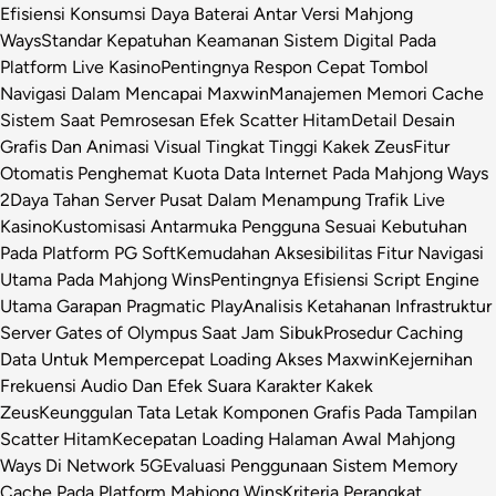
Efisiensi Konsumsi Daya Baterai Antar Versi Mahjong
Ways
Standar Kepatuhan Keamanan Sistem Digital Pada
Platform Live Kasino
Pentingnya Respon Cepat Tombol
Navigasi Dalam Mencapai Maxwin
Manajemen Memori Cache
Sistem Saat Pemrosesan Efek Scatter Hitam
Detail Desain
Grafis Dan Animasi Visual Tingkat Tinggi Kakek Zeus
Fitur
Otomatis Penghemat Kuota Data Internet Pada Mahjong Ways
2
Daya Tahan Server Pusat Dalam Menampung Trafik Live
Kasino
Kustomisasi Antarmuka Pengguna Sesuai Kebutuhan
Pada Platform PG Soft
Kemudahan Aksesibilitas Fitur Navigasi
Utama Pada Mahjong Wins
Pentingnya Efisiensi Script Engine
Utama Garapan Pragmatic Play
Analisis Ketahanan Infrastruktur
Server Gates of Olympus Saat Jam Sibuk
Prosedur Caching
Data Untuk Mempercepat Loading Akses Maxwin
Kejernihan
Frekuensi Audio Dan Efek Suara Karakter Kakek
Zeus
Keunggulan Tata Letak Komponen Grafis Pada Tampilan
Scatter Hitam
Kecepatan Loading Halaman Awal Mahjong
Ways Di Network 5G
Evaluasi Penggunaan Sistem Memory
Cache Pada Platform Mahjong Wins
Kriteria Perangkat