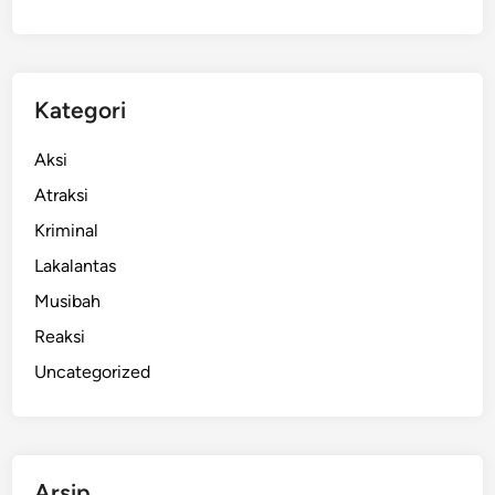
!
B
o
s
Kategori
S
i
Aksi
n
Atraksi
d
Kriminal
i
k
Lakalantas
a
Musibah
t
Reaksi
K
r
Uncategorized
i
m
i
n
Arsip