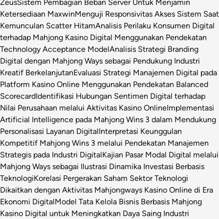
Zeus
Sistem Pembagian Beban Server Untuk Menjamin
Ketersediaan Maxwin
Menguji Responsivitas Akses Sistem Saat
Kemunculan Scatter Hitam
Analisis Perilaku Konsumen Digital
terhadap Mahjong Kasino Digital Menggunakan Pendekatan
Technology Acceptance Model
Analisis Strategi Branding
Digital dengan Mahjong Ways sebagai Pendukung Industri
Kreatif Berkelanjutan
Evaluasi Strategi Manajemen Digital pada
Platform Kasino Online Menggunakan Pendekatan Balanced
Scorecard
Identifikasi Hubungan Sentimen Digital terhadap
Nilai Perusahaan melalui Aktivitas Kasino Online
Implementasi
Artificial Intelligence pada Mahjong Wins 3 dalam Mendukung
Personalisasi Layanan Digital
Interpretasi Keunggulan
Kompetitif Mahjong Wins 3 melalui Pendekatan Manajemen
Strategis pada Industri Digital
Kajian Pasar Modal Digital melalui
Mahjong Ways sebagai Ilustrasi Dinamika Investasi Berbasis
Teknologi
Korelasi Pergerakan Saham Sektor Teknologi
Dikaitkan dengan Aktivitas Mahjongways Kasino Online di Era
Ekonomi Digital
Model Tata Kelola Bisnis Berbasis Mahjong
Kasino Digital untuk Meningkatkan Daya Saing Industri