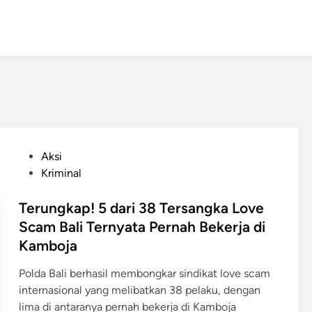
P
Aksi
o
Kriminal
s
t
Terungkap! 5 dari 38 Tersangka Love
e
Scam Bali Ternyata Pernah Bekerja di
d
Kamboja
i
n
Polda Bali berhasil membongkar sindikat love scam
internasional yang melibatkan 38 pelaku, dengan
lima di antaranya pernah bekerja di Kamboja