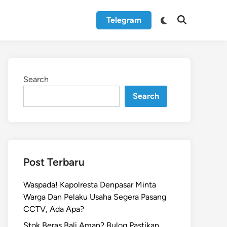
Switch
Telegram
Open
to
Search
dark
mode
Search
Search
Post Terbaru
Waspada! Kapolresta Denpasar Minta
Warga Dan Pelaku Usaha Segera Pasang
CCTV, Ada Apa?
Stok Beras Bali Aman? Bulog Pastikan