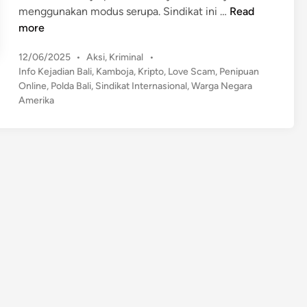
T
menggunakan modus serupa. Sindikat ini …
Read
e
more
r
P
12/06/2025
•
Aksi
,
Kriminal
•
u
o
Info Kejadian Bali
,
Kamboja
,
Kripto
,
Love Scam
,
Penipuan
n
s
Online
,
Polda Bali
,
Sindikat Internasional
,
Warga Negara
g
t
Amerika
k
e
a
d
p
i
n
!
5
d
a
r
i
3
8
T
e