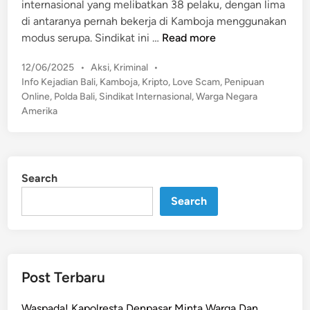
internasional yang melibatkan 38 pelaku, dengan lima
D
di antaranya pernah bekerja di Kamboja menggunakan
a
T
modus serupa. Sindikat ini …
Read more
l
e
a
P
12/06/2025
•
Aksi
,
Kriminal
•
r
n
o
Info Kejadian Bali
,
Kamboja
,
Kripto
,
Love Scam
,
Penipuan
u
g
s
Online
,
Polda Bali
,
Sindikat Internasional
,
Warga Negara
n
t
U
Amerika
g
e
t
k
d
a
a
i
m
n
p
a
Search
!
A
Search
5
d
d
a
a
d
r
i
i
Post Terbaru
K
3
a
8
Waspada! Kapolresta Denpasar Minta Warga Dan