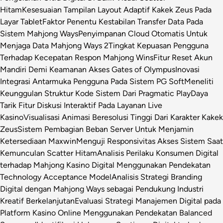
Hitam
Kesesuaian Tampilan Layout Adaptif Kakek Zeus Pada
Layar Tablet
Faktor Penentu Kestabilan Transfer Data Pada
Sistem Mahjong Ways
Penyimpanan Cloud Otomatis Untuk
Menjaga Data Mahjong Ways 2
Tingkat Kepuasan Pengguna
Terhadap Kecepatan Respon Mahjong Wins
Fitur Reset Akun
Mandiri Demi Keamanan Akses Gates of Olympus
Inovasi
Integrasi Antarmuka Pengguna Pada Sistem PG Soft
Meneliti
Keunggulan Struktur Kode Sistem Dari Pragmatic Play
Daya
Tarik Fitur Diskusi Interaktif Pada Layanan Live
Kasino
Visualisasi Animasi Beresolusi Tinggi Dari Karakter Kakek
Zeus
Sistem Pembagian Beban Server Untuk Menjamin
Ketersediaan Maxwin
Menguji Responsivitas Akses Sistem Saat
Kemunculan Scatter Hitam
Analisis Perilaku Konsumen Digital
terhadap Mahjong Kasino Digital Menggunakan Pendekatan
Technology Acceptance Model
Analisis Strategi Branding
Digital dengan Mahjong Ways sebagai Pendukung Industri
Kreatif Berkelanjutan
Evaluasi Strategi Manajemen Digital pada
Platform Kasino Online Menggunakan Pendekatan Balanced