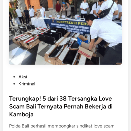
r
l
i
b
a
t
S
c
a
m
T
P
Aksi
e
o
Kriminal
l
s
e
t
Terungkap! 5 dari 38 Tersangka Love
g
e
Scam Bali Ternyata Pernah Bekerja di
r
d
Kamboja
a
i
m
n
Polda Bali berhasil membongkar sindikat love scam
,