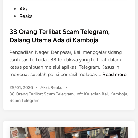
P
Aksi
o
Reaksi
s
t
38 Orang Terlibat Scam Telegram,
e
Dalang Utama Ada di Kamboja
d
Pengadilan Negeri Denpasar, Bali menggelar sidang
i
tuntutan terhadap 38 terdakwa yang terlibat dalam
n
kasus penipuan melalui aplikasi Telegram. Kasus ini
3
mencuat setelah polisi berhasil melacak …
Read more
8
P
29/01/2026
•
Aksi
,
Reaksi
•
O
o
38 Orang Terlibat Scam Telegram
,
Info Kejadian Bali
,
Kamboja
,
r
s
Scam Telegram
a
t
n
e
g
d
T
i
n
e