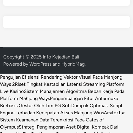
Copyright © 2025 Info Kejadian Bali
Powered by
WordPress
and
HybridMag
.
Pengujian Efisiensi Rendering Vektor Visual Pada Mahjong
Ways 2
Riset Tingkat Kestabilan Latensi Streaming Platform
Live Kasino
Sistem Manajemen Algoritma Beban Kerja Pada
Platform Mahjong Ways
Pengembangan Fitur Antarmuka
Berbasis Gestur Oleh Tim PG Soft
Dampak Optimasi Script
Engine Terhadap Kecepatan Akses Mahjong Wins
Arsitektur
Sistem Keamanan Data Terenkripsi Pada Gates of
Olympus
Strategi Pengimporan Aset Digital Kompak Dari