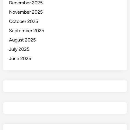
k
December 2025
e
November 2025
r
October 2025
j
a
September 2025
d
August 2025
i
July 2025
K
a
June 2025
m
b
o
j
a