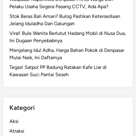
m
T
Pelaku Usaha Segera Pasang CCTV, Ada Apa?
b
e
o
Stok Beras Bali Aman? Bulog Pastikan Ketersediaan
r
j
Jelang Iduladha Dan Galungan
s
a
Viral! Bule Wanita Berlutut Hadang Mobil di Nusa Dua,
a
Ini Dugaan Penyebabnya
n
g
Menjelang Idul Adha, Harga Bahan Pokok di Denpasar
k
Mulai Naik, Ini Daftarnya
a
Tegas! Satpol PP Badung Ratakan Kafe Liar di
L
Kawasan Suci Pantai Seseh
o
v
e
S
c
Kategori
a
m
Aksi
B
Atraksi
a