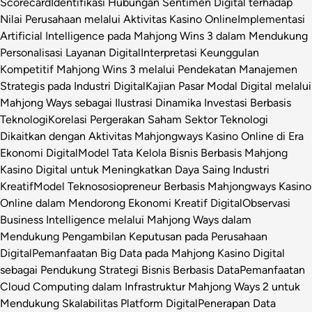
Scorecard
Identifikasi Hubungan Sentimen Digital terhadap
Nilai Perusahaan melalui Aktivitas Kasino Online
Implementasi
Artificial Intelligence pada Mahjong Wins 3 dalam Mendukung
Personalisasi Layanan Digital
Interpretasi Keunggulan
Kompetitif Mahjong Wins 3 melalui Pendekatan Manajemen
Strategis pada Industri Digital
Kajian Pasar Modal Digital melalui
Mahjong Ways sebagai Ilustrasi Dinamika Investasi Berbasis
Teknologi
Korelasi Pergerakan Saham Sektor Teknologi
Dikaitkan dengan Aktivitas Mahjongways Kasino Online di Era
Ekonomi Digital
Model Tata Kelola Bisnis Berbasis Mahjong
Kasino Digital untuk Meningkatkan Daya Saing Industri
Kreatif
Model Teknososiopreneur Berbasis Mahjongways Kasino
Online dalam Mendorong Ekonomi Kreatif Digital
Observasi
Business Intelligence melalui Mahjong Ways dalam
Mendukung Pengambilan Keputusan pada Perusahaan
Digital
Pemanfaatan Big Data pada Mahjong Kasino Digital
sebagai Pendukung Strategi Bisnis Berbasis Data
Pemanfaatan
Cloud Computing dalam Infrastruktur Mahjong Ways 2 untuk
Mendukung Skalabilitas Platform Digital
Penerapan Data