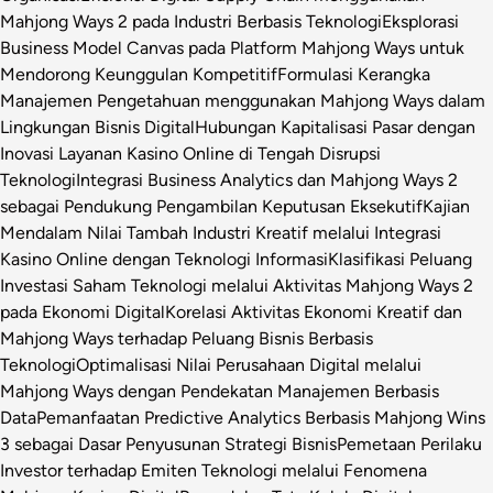
Mahjong Ways 2 pada Industri Berbasis Teknologi
Eksplorasi
Business Model Canvas pada Platform Mahjong Ways untuk
Mendorong Keunggulan Kompetitif
Formulasi Kerangka
Manajemen Pengetahuan menggunakan Mahjong Ways dalam
Lingkungan Bisnis Digital
Hubungan Kapitalisasi Pasar dengan
Inovasi Layanan Kasino Online di Tengah Disrupsi
Teknologi
Integrasi Business Analytics dan Mahjong Ways 2
sebagai Pendukung Pengambilan Keputusan Eksekutif
Kajian
Mendalam Nilai Tambah Industri Kreatif melalui Integrasi
Kasino Online dengan Teknologi Informasi
Klasifikasi Peluang
Investasi Saham Teknologi melalui Aktivitas Mahjong Ways 2
pada Ekonomi Digital
Korelasi Aktivitas Ekonomi Kreatif dan
Mahjong Ways terhadap Peluang Bisnis Berbasis
Teknologi
Optimalisasi Nilai Perusahaan Digital melalui
Mahjong Ways dengan Pendekatan Manajemen Berbasis
Data
Pemanfaatan Predictive Analytics Berbasis Mahjong Wins
3 sebagai Dasar Penyusunan Strategi Bisnis
Pemetaan Perilaku
Investor terhadap Emiten Teknologi melalui Fenomena