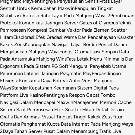
Pragmatic Play
Pentingnya Penyesuaian Sensitivitas Layar
Sentuh Untuk Kemudahan Maxwin
Pengujian Tingkat
Stabilisasi Refresh Rate Layar Pada Mahjong Ways 2
Pembaruan
Protokol Komunikasi Jaringan Server Gates of Olympus
Teknik
Pemrosesan Kompresi Gambar Vektor Pada Elemen Scatter
Hitam
Eksplorasi Efek Gradasi Warna Dan Pencahayaan Karakter
Kakek Zeus
Keunggulan Navigasi Layar Berdiri Ponsel Dalam
Menjalankan Mahjong Ways
Fungsi Otomatisasi Simpan Data
Pada Antarmuka Mahjong Wins
Tata Letak Menu Minimalis Dan
Ergonomis Pada Sistem PG Soft
Mengurai Penyebab Utama
Penurunan Latensi Jaringan Pragmatic Play
Perbandingan
Efisiensi Konsumsi Daya Baterai Antar Versi Mahjong
Ways
Standar Kepatuhan Keamanan Sistem Digital Pada
Platform Live Kasino
Pentingnya Respon Cepat Tombol
Navigasi Dalam Mencapai Maxwin
Manajemen Memori Cache
Sistem Saat Pemrosesan Efek Scatter Hitam
Detail Desain
Grafis Dan Animasi Visual Tingkat Tinggi Kakek Zeus
Fitur
Otomatis Penghemat Kuota Data Internet Pada Mahjong Ways
2
Daya Tahan Server Pusat Dalam Menampung Trafik Live