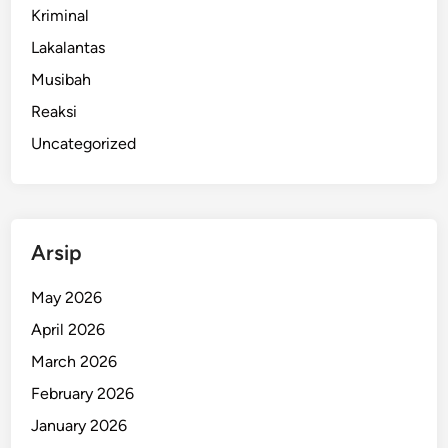
Kriminal
l
i
Lakalantas
T
Musibah
e
Reaksi
r
n
Uncategorized
y
a
t
a
Arsip
P
e
May 2026
r
April 2026
n
a
March 2026
h
February 2026
B
January 2026
e