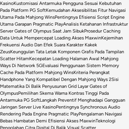
Kasino
Kustomisasi Antarmuka Pengguna Sesuai Kebutuhan
Pada Platform PG Soft
Kemudahan Aksesibilitas Fitur Navigasi
Utama Pada Mahjong Wins
Pentingnya Efisiensi Script Engine
Utama Garapan Pragmatic Play
Analisis Ketahanan Infrastruktur
Server Gates of Olympus Saat Jam Sibuk
Prosedur Caching
Data Untuk Mempercepat Loading Akses Maxwin
Kejernihan
Frekuensi Audio Dan Efek Suara Karakter Kakek
Zeus
Keunggulan Tata Letak Komponen Grafis Pada Tampilan
Scatter Hitam
Kecepatan Loading Halaman Awal Mahjong
Ways Di Network 5G
Evaluasi Penggunaan Sistem Memory
Cache Pada Platform Mahjong Wins
Kriteria Perangkat
Handphone Yang Kompatibel Dengan Mahjong Ways 2
Sisi
Matematika Di Balik Penyusunan Grid Layar Gates of
Olympus
Pemilihan Skema Warna Kontras Tinggi Pada
Antarmuka PG Soft
Langkah Preventif Menghadapi Gangguan
Jaringan Server Live Kasino
Pentingnya Synchronous Audio
Rendering Pada Engine Pragmatic Play
Pengalaman Navigasi
Bebas Hambatan Demi Efisiensi Akses Maxwin
Teknologi
Pengolahan Citra Digital Di Balik Visual Scatter