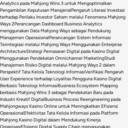
Analytics pada Mahjong Wins 3 untuk Mengoptimalkan
Pengambilan Keputusan Manajerial
Pengaruh Literasi Investasi
terhadap Perilaku Investor Saham melalui Fenomena Mahjong
Ways 2
Perancangan Dashboard Business Analytics
menggunakan Data Mahjong Ways sebagai Pendukung
Manajemen Operasional
Perancangan Sistem Informasi
Terintegrasi melalui Mahjong Ways Menggunakan Enterprise
Architecture
Strategi Pemasaran Digital pada Kasino Digital
Menggunakan Pendekatan Omnichannel Marketing
Studi
Manajemen Risiko Digital melalui Mahjong Ways 2 dalam
Perspektif Tata Kelola Teknologi Informasi
Verifikasi Pengaruh
User Experience terhadap Loyalitas Pengguna Kasino Digital
Berbasis Teknologi Informasi
Business Ecosystem Mapping
berbasis Mahjong Wins 3 sebagai Pendekatan Baru pada
Industri Kreatif Digital
Business Process Reengineering pada
Mahjongways Kasino Online untuk Meningkatkan Efisiensi
Operasional
Efektivitas Tata Kelola Informasi pada Platform
Mahjong Kasino Digital dalam Mendukung Kinerja
Organisasi
Efisiensi Digital Supply Chain menggunakan