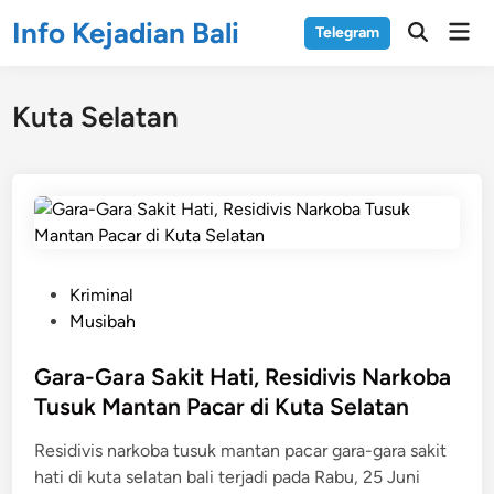
Skip
Info Kejadian Bali
Mai
Telegram
to
Open
Men
Search
content
Kuta Selatan
P
Kriminal
o
Musibah
s
t
Gara-Gara Sakit Hati, Residivis Narkoba
e
Tusuk Mantan Pacar di Kuta Selatan
d
Residivis narkoba tusuk mantan pacar gara-gara sakit
i
hati di kuta selatan bali terjadi pada Rabu, 25 Juni
n