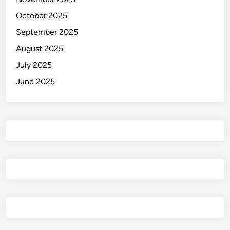
a
October 2025
S
e
September 2025
l
August 2025
a
July 2025
t
a
June 2025
n