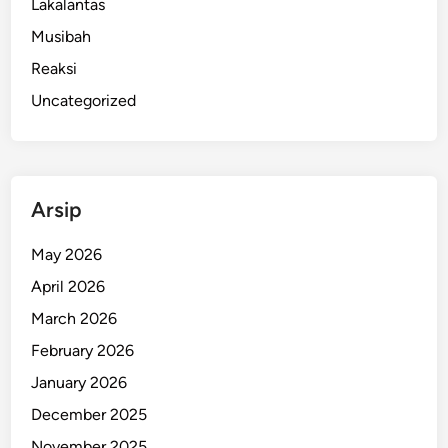
Lakalantas
u
Musibah
k
Reaksi
M
a
Uncategorized
n
t
a
n
Arsip
P
a
May 2026
c
April 2026
a
r
March 2026
d
February 2026
i
January 2026
K
u
December 2025
t
November 2025