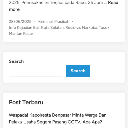
G
2025. Penusukan ini terjadi pada Rabu, 25 Juni …
Read
a
more
r
P
28/06/2025
•
Kriminal
,
Musibah
•
a
o
Info Kejadian Bali
,
Kuta Selatan
,
Residivis Narkoba
,
Tusuk
-
s
Mantan Pacar
G
t
a
e
r
d
a
i
Search
n
S
Search
a
k
i
t
H
Post Terbaru
a
t
Waspada! Kapolresta Denpasar Minta Warga Dan
i
Pelaku Usaha Segera Pasang CCTV, Ada Apa?
,