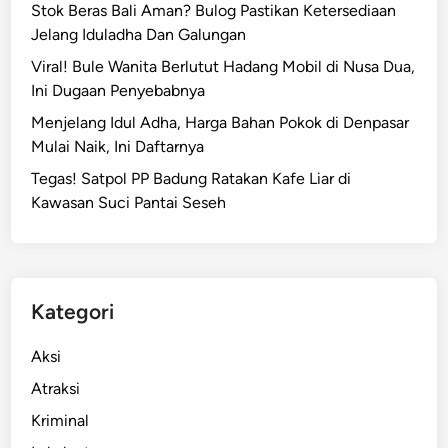
Stok Beras Bali Aman? Bulog Pastikan Ketersediaan
R
Jelang Iduladha Dan Galungan
e
s
Viral! Bule Wanita Berlutut Hadang Mobil di Nusa Dua,
i
Ini Dugaan Penyebabnya
d
Menjelang Idul Adha, Harga Bahan Pokok di Denpasar
i
Mulai Naik, Ini Daftarnya
v
Tegas! Satpol PP Badung Ratakan Kafe Liar di
i
Kawasan Suci Pantai Seseh
s
N
a
r
k
Kategori
o
b
Aksi
a
Atraksi
T
Kriminal
u
s