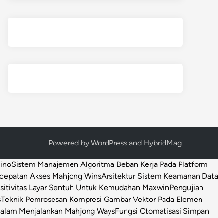
Powered by
WordPress
and
HybridMag
.
sino
Sistem Manajemen Algoritma Beban Kerja Pada Platform
ecepatan Akses Mahjong Wins
Arsitektur Sistem Keamanan Data
sitivitas Layar Sentuh Untuk Kemudahan Maxwin
Pengujian
s
Teknik Pemrosesan Kompresi Gambar Vektor Pada Elemen
 Dalam Menjalankan Mahjong Ways
Fungsi Otomatisasi Simpan