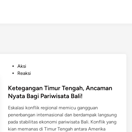
P
Aksi
o
Reaksi
s
t
Ketegangan Timur Tengah, Ancaman
e
Nyata Bagi Pariwisata Bali!
d
Eskalasi konflik regional memicu gangguan
i
penerbangan internasional dan berdampak langsung
n
pada stabilitas ekonomi pariwisata Bali. ​Konflik yang
kian memanas di Timur Tengah antara Amerika