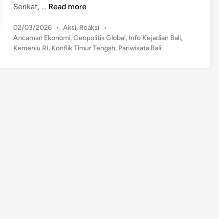
K
Serikat, …
Read more
e
P
02/03/2026
•
Aksi
,
Reaksi
•
t
o
Ancaman Ekonomi
,
Geopolitik Global
,
Info Kejadian Bali
,
e
s
Kemenlu RI
,
Konflik Timur Tengah
,
Pariwisata Bali
g
t
a
e
n
d
g
i
n
a
n
T
i
m
u
r
T
e
n
g