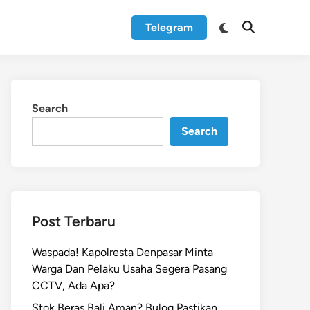
Switch
Telegram
Open
to
Search
dark
mode
Search
Search
Post Terbaru
Waspada! Kapolresta Denpasar Minta
Warga Dan Pelaku Usaha Segera Pasang
CCTV, Ada Apa?
Stok Beras Bali Aman? Bulog Pastikan