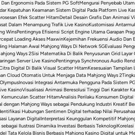
s Dan Ergonomis Pada Sistem PG Soft
Mengurai Penyebab Utama 
dar Kepatuhan Keamanan Sistem Digital Pada Platform Live Ka
osesan Efek Scatter Hitam
Detail Desain Grafis Dan Animasi V
usat Dalam Menampung Trafik Live Kasino
Kustomisasi Antarmu
ong Wins
Pentingnya Efisiensi Script Engine Utama Garapan Prag
rcepat Loading Akses Maxwin
Kejernihan Frekuensi Audio Dan 
ding Halaman Awal Mahjong Ways Di Network 5G
Evaluasi Pen
Mahjong Ways 2
Sisi Matematika Di Balik Penyusunan Grid Layar
ringan Server Live Kasino
Pentingnya Synchronous Audio Rende
itra Digital Di Balik Visual Scatter Hitam
Kesesuaian Tampilan L
an Cloud Otomatis Untuk Menjaga Data Mahjong Ways 2
Tingk
 Olympus
Inovasi Integrasi Antarmuka Pengguna Pada Sistem PG
Live Kasino
Visualisasi Animasi Beresolusi Tinggi Dari Karakter 
t Kemunculan Scatter Hitam
Analisis Perilaku Konsumen Digita
ital dengan Mahjong Ways sebagai Pendukung Industri Kreatif Be
dentifikasi Hubungan Sentimen Digital terhadap Nilai Perusahaa
asi Layanan Digital
Interpretasi Keunggulan Kompetitif Mahjon
sebagai Ilustrasi Dinamika Investasi Berbasis Teknologi
Korelas
el Tata Kelola Bisnis Berbasis Mahjong Kasino Digital untuk Me