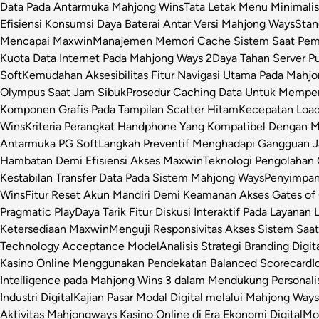
Data Pada Antarmuka Mahjong Wins
Tata Letak Menu Minimali
Efisiensi Konsumsi Daya Baterai Antar Versi Mahjong Ways
Stan
Mencapai Maxwin
Manajemen Memori Cache Sistem Saat Pemr
Kuota Data Internet Pada Mahjong Ways 2
Daya Tahan Server P
Soft
Kemudahan Aksesibilitas Fitur Navigasi Utama Pada Mahj
Olympus Saat Jam Sibuk
Prosedur Caching Data Untuk Mempe
Komponen Grafis Pada Tampilan Scatter Hitam
Kecepatan Loa
Wins
Kriteria Perangkat Handphone Yang Kompatibel Dengan 
Antarmuka PG Soft
Langkah Preventif Menghadapi Gangguan Ja
Hambatan Demi Efisiensi Akses Maxwin
Teknologi Pengolahan C
Kestabilan Transfer Data Pada Sistem Mahjong Ways
Penyimpan
Wins
Fitur Reset Akun Mandiri Demi Keamanan Akses Gates of
Pragmatic Play
Daya Tarik Fitur Diskusi Interaktif Pada Layanan 
Ketersediaan Maxwin
Menguji Responsivitas Akses Sistem Saa
Technology Acceptance Model
Analisis Strategi Branding Dig
Kasino Online Menggunakan Pendekatan Balanced Scorecard
I
Intelligence pada Mahjong Wins 3 dalam Mendukung Personalis
Industri Digital
Kajian Pasar Modal Digital melalui Mahjong Ways 
Aktivitas Mahjongways Kasino Online di Era Ekonomi Digital
Mod