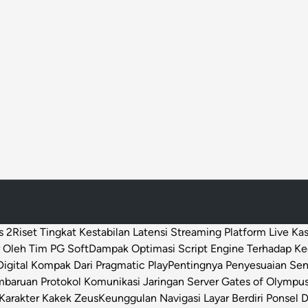
s 2
Riset Tingkat Kestabilan Latensi Streaming Platform Live Ka
 Oleh Tim PG Soft
Dampak Optimasi Script Engine Terhadap K
igital Kompak Dari Pragmatic Play
Pentingnya Penyesuaian Sen
baruan Protokol Komunikasi Jaringan Server Gates of Olympu
Karakter Kakek Zeus
Keunggulan Navigasi Layar Berdiri Ponsel