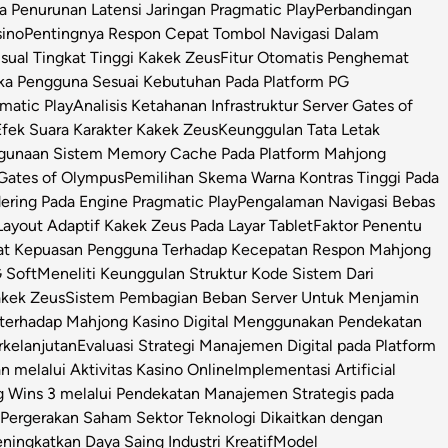
Penurunan Latensi Jaringan Pragmatic Play
Perbandingan
sino
Pentingnya Respon Cepat Tombol Navigasi Dalam
isual Tingkat Tinggi Kakek Zeus
Fitur Otomatis Penghemat
ka Pengguna Sesuai Kebutuhan Pada Platform PG
matic Play
Analisis Ketahanan Infrastruktur Server Gates of
Efek Suara Karakter Kakek Zeus
Keunggulan Tata Letak
ggunaan Sistem Memory Cache Pada Platform Mahjong
 Gates of Olympus
Pemilihan Skema Warna Kontras Tinggi Pada
ring Pada Engine Pragmatic Play
Pengalaman Navigasi Bebas
ayout Adaptif Kakek Zeus Pada Layar Tablet
Faktor Penentu
at Kepuasan Pengguna Terhadap Kecepatan Respon Mahjong
 Soft
Meneliti Keunggulan Struktur Kode Sistem Dari
Kakek Zeus
Sistem Pembagian Beban Server Untuk Menjamin
l terhadap Mahjong Kasino Digital Menggunakan Pendekatan
rkelanjutan
Evaluasi Strategi Manajemen Digital pada Platform
n melalui Aktivitas Kasino Online
Implementasi Artificial
g Wins 3 melalui Pendekatan Manajemen Strategis pada
i Pergerakan Saham Sektor Teknologi Dikaitkan dengan
ningkatkan Daya Saing Industri Kreatif
Model