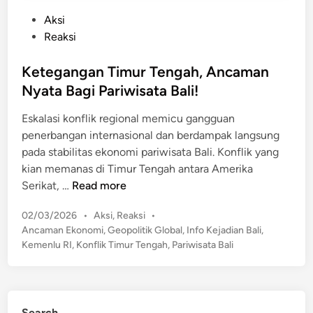
P
Aksi
o
Reaksi
s
t
Ketegangan Timur Tengah, Ancaman
e
Nyata Bagi Pariwisata Bali!
d
Eskalasi konflik regional memicu gangguan
i
penerbangan internasional dan berdampak langsung
n
pada stabilitas ekonomi pariwisata Bali. ​Konflik yang
kian memanas di Timur Tengah antara Amerika
K
Serikat, …
Read more
e
P
02/03/2026
•
Aksi
,
Reaksi
•
t
o
Ancaman Ekonomi
,
Geopolitik Global
,
Info Kejadian Bali
,
e
s
Kemenlu RI
,
Konflik Timur Tengah
,
Pariwisata Bali
g
t
a
e
n
d
g
i
Search