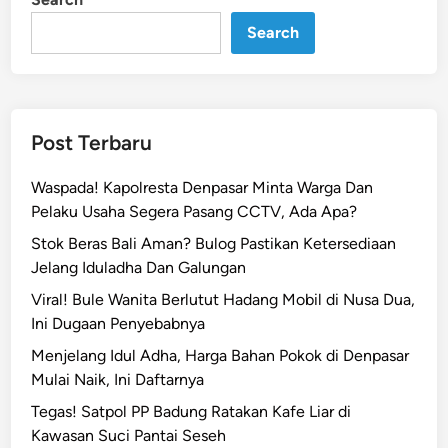
n
a
n
Search
T
i
m
u
Post Terbaru
r
T
Waspada! Kapolresta Denpasar Minta Warga Dan
e
Pelaku Usaha Segera Pasang CCTV, Ada Apa?
n
Stok Beras Bali Aman? Bulog Pastikan Ketersediaan
g
Jelang Iduladha Dan Galungan
a
h
Viral! Bule Wanita Berlutut Hadang Mobil di Nusa Dua,
,
Ini Dugaan Penyebabnya
A
Menjelang Idul Adha, Harga Bahan Pokok di Denpasar
n
Mulai Naik, Ini Daftarnya
c
Tegas! Satpol PP Badung Ratakan Kafe Liar di
a
Kawasan Suci Pantai Seseh
m