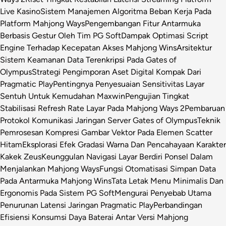
Live Kasino
Sistem Manajemen Algoritma Beban Kerja Pada
Platform Mahjong Ways
Pengembangan Fitur Antarmuka
Berbasis Gestur Oleh Tim PG Soft
Dampak Optimasi Script
Engine Terhadap Kecepatan Akses Mahjong Wins
Arsitektur
Sistem Keamanan Data Terenkripsi Pada Gates of
Olympus
Strategi Pengimporan Aset Digital Kompak Dari
Pragmatic Play
Pentingnya Penyesuaian Sensitivitas Layar
Sentuh Untuk Kemudahan Maxwin
Pengujian Tingkat
Stabilisasi Refresh Rate Layar Pada Mahjong Ways 2
Pembaruan
Protokol Komunikasi Jaringan Server Gates of Olympus
Teknik
Pemrosesan Kompresi Gambar Vektor Pada Elemen Scatter
Hitam
Eksplorasi Efek Gradasi Warna Dan Pencahayaan Karakter
Kakek Zeus
Keunggulan Navigasi Layar Berdiri Ponsel Dalam
Menjalankan Mahjong Ways
Fungsi Otomatisasi Simpan Data
Pada Antarmuka Mahjong Wins
Tata Letak Menu Minimalis Dan
Ergonomis Pada Sistem PG Soft
Mengurai Penyebab Utama
Penurunan Latensi Jaringan Pragmatic Play
Perbandingan
Efisiensi Konsumsi Daya Baterai Antar Versi Mahjong