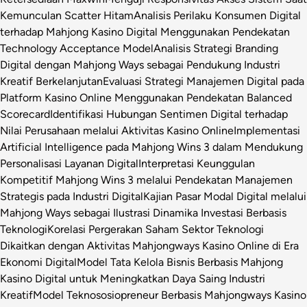
Kemunculan Scatter Hitam
Analisis Perilaku Konsumen Digital
terhadap Mahjong Kasino Digital Menggunakan Pendekatan
Technology Acceptance Model
Analisis Strategi Branding
Digital dengan Mahjong Ways sebagai Pendukung Industri
Kreatif Berkelanjutan
Evaluasi Strategi Manajemen Digital pada
Platform Kasino Online Menggunakan Pendekatan Balanced
Scorecard
Identifikasi Hubungan Sentimen Digital terhadap
Nilai Perusahaan melalui Aktivitas Kasino Online
Implementasi
Artificial Intelligence pada Mahjong Wins 3 dalam Mendukung
Personalisasi Layanan Digital
Interpretasi Keunggulan
Kompetitif Mahjong Wins 3 melalui Pendekatan Manajemen
Strategis pada Industri Digital
Kajian Pasar Modal Digital melalui
Mahjong Ways sebagai Ilustrasi Dinamika Investasi Berbasis
Teknologi
Korelasi Pergerakan Saham Sektor Teknologi
Dikaitkan dengan Aktivitas Mahjongways Kasino Online di Era
Ekonomi Digital
Model Tata Kelola Bisnis Berbasis Mahjong
Kasino Digital untuk Meningkatkan Daya Saing Industri
Kreatif
Model Teknososiopreneur Berbasis Mahjongways Kasino