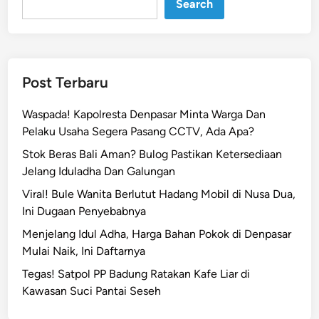
Search
t
i
n
a
s
Post Terbaru
i
K
Waspada! Kapolresta Denpasar Minta Warga Dan
e
Pelaku Usaha Segera Pasang CCTV, Ada Apa?
b
Stok Beras Bali Aman? Bulog Pastikan Ketersediaan
u
Jelang Iduladha Dan Galungan
g
Viral! Bule Wanita Berlutut Hadang Mobil di Nusa Dua,
a
Ini Dugaan Penyebabnya
r
a
Menjelang Idul Adha, Harga Bahan Pokok di Denpasar
n
Mulai Naik, Ini Daftarnya
,
Tegas! Satpol PP Badung Ratakan Kafe Liar di
B
Kawasan Suci Pantai Seseh
a
l