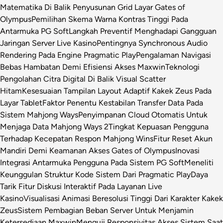
Matematika Di Balik Penyusunan Grid Layar Gates of
Olympus
Pemilihan Skema Warna Kontras Tinggi Pada
Antarmuka PG Soft
Langkah Preventif Menghadapi Gangguan
Jaringan Server Live Kasino
Pentingnya Synchronous Audio
Rendering Pada Engine Pragmatic Play
Pengalaman Navigasi
Bebas Hambatan Demi Efisiensi Akses Maxwin
Teknologi
Pengolahan Citra Digital Di Balik Visual Scatter
Hitam
Kesesuaian Tampilan Layout Adaptif Kakek Zeus Pada
Layar Tablet
Faktor Penentu Kestabilan Transfer Data Pada
Sistem Mahjong Ways
Penyimpanan Cloud Otomatis Untuk
Menjaga Data Mahjong Ways 2
Tingkat Kepuasan Pengguna
Terhadap Kecepatan Respon Mahjong Wins
Fitur Reset Akun
Mandiri Demi Keamanan Akses Gates of Olympus
Inovasi
Integrasi Antarmuka Pengguna Pada Sistem PG Soft
Meneliti
Keunggulan Struktur Kode Sistem Dari Pragmatic Play
Daya
Tarik Fitur Diskusi Interaktif Pada Layanan Live
Kasino
Visualisasi Animasi Beresolusi Tinggi Dari Karakter Kakek
Zeus
Sistem Pembagian Beban Server Untuk Menjamin
Ketersediaan Maxwin
Menguji Responsivitas Akses Sistem Saat