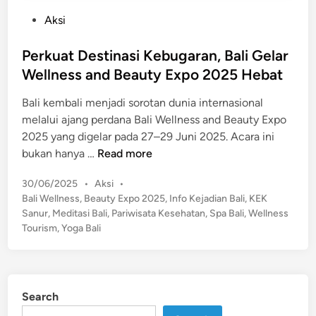
P
Aksi
o
s
Perkuat Destinasi Kebugaran, Bali Gelar
t
Wellness and Beauty Expo 2025 Hebat
e
Bali kembali menjadi sorotan dunia internasional
d
melalui ajang perdana Bali Wellness and Beauty Expo
i
2025 yang digelar pada 27–29 Juni 2025. Acara ini
n
P
bukan hanya …
Read more
e
P
30/06/2025
•
Aksi
•
r
o
Bali Wellness
,
Beauty Expo 2025
,
Info Kejadian Bali
,
KEK
k
s
Sanur
,
Meditasi Bali
,
Pariwisata Kesehatan
,
Spa Bali
,
Wellness
u
t
Tourism
,
Yoga Bali
a
e
t
d
D
i
n
e
Search
s