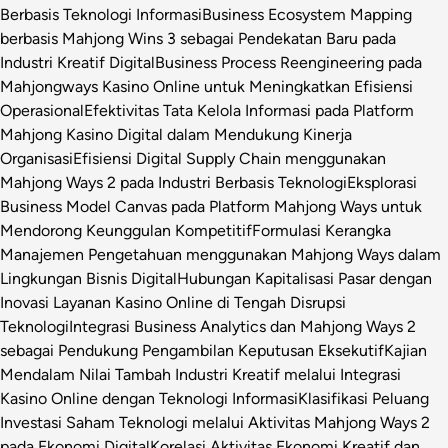
Berbasis Teknologi Informasi
Business Ecosystem Mapping
berbasis Mahjong Wins 3 sebagai Pendekatan Baru pada
Industri Kreatif Digital
Business Process Reengineering pada
Mahjongways Kasino Online untuk Meningkatkan Efisiensi
Operasional
Efektivitas Tata Kelola Informasi pada Platform
Mahjong Kasino Digital dalam Mendukung Kinerja
Organisasi
Efisiensi Digital Supply Chain menggunakan
Mahjong Ways 2 pada Industri Berbasis Teknologi
Eksplorasi
Business Model Canvas pada Platform Mahjong Ways untuk
Mendorong Keunggulan Kompetitif
Formulasi Kerangka
Manajemen Pengetahuan menggunakan Mahjong Ways dalam
Lingkungan Bisnis Digital
Hubungan Kapitalisasi Pasar dengan
Inovasi Layanan Kasino Online di Tengah Disrupsi
Teknologi
Integrasi Business Analytics dan Mahjong Ways 2
sebagai Pendukung Pengambilan Keputusan Eksekutif
Kajian
Mendalam Nilai Tambah Industri Kreatif melalui Integrasi
Kasino Online dengan Teknologi Informasi
Klasifikasi Peluang
Investasi Saham Teknologi melalui Aktivitas Mahjong Ways 2
pada Ekonomi Digital
Korelasi Aktivitas Ekonomi Kreatif dan