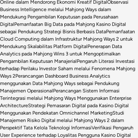
Online dalam Mendorong Ekonomi Kreatif Digital
Observasi
Business Intelligence melalui Mahjong Ways dalam
Mendukung Pengambilan Keputusan pada Perusahaan
Digital
Pemanfaatan Big Data pada Mahjong Kasino Digital
sebagai Pendukung Strategi Bisnis Berbasis Data
Pemanfaatan
Cloud Computing dalam Infrastruktur Mahjong Ways 2 untuk
Mendukung Skalabilitas Platform Digital
Penerapan Data
Analytics pada Mahjong Wins 3 untuk Mengoptimalkan
Pengambilan Keputusan Manajerial
Pengaruh Literasi Investasi
terhadap Perilaku Investor Saham melalui Fenomena Mahjong
Ways 2
Perancangan Dashboard Business Analytics
menggunakan Data Mahjong Ways sebagai Pendukung
Manajemen Operasional
Perancangan Sistem Informasi
Terintegrasi melalui Mahjong Ways Menggunakan Enterprise
Architecture
Strategi Pemasaran Digital pada Kasino Digital
Menggunakan Pendekatan Omnichannel Marketing
Studi
Manajemen Risiko Digital melalui Mahjong Ways 2 dalam
Perspektif Tata Kelola Teknologi Informasi
Verifikasi Pengaruh
User Experience terhadap Loyalitas Pengguna Kasino Digital