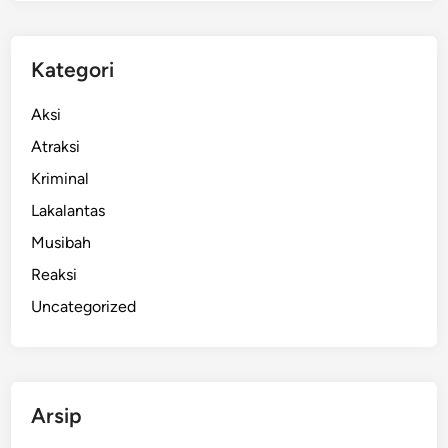
i
G
e
Kategori
l
a
Aksi
r
Atraksi
W
Kriminal
e
l
Lakalantas
l
Musibah
n
Reaksi
e
s
Uncategorized
s
a
n
d
Arsip
B