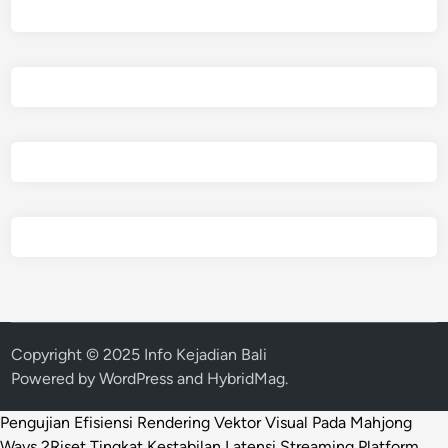
Copyright © 2025 Info Kejadian Bali
Powered by
WordPress
and
HybridMag
.
Pengujian Efisiensi Rendering Vektor Visual Pada Mahjong
Ways 2
Riset Tingkat Kestabilan Latensi Streaming Platform