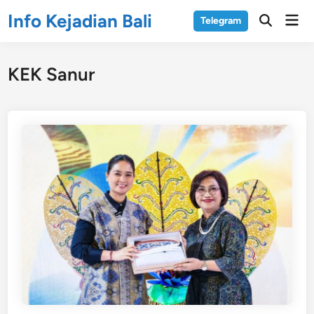
Skip
Info Kejadian Bali
Mai
Telegram
to
Open
Men
Search
content
KEK Sanur