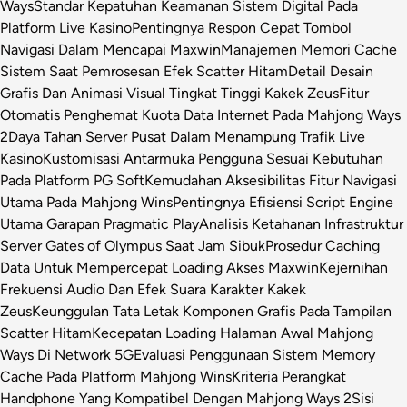
Ways
Standar Kepatuhan Keamanan Sistem Digital Pada
Platform Live Kasino
Pentingnya Respon Cepat Tombol
Navigasi Dalam Mencapai Maxwin
Manajemen Memori Cache
Sistem Saat Pemrosesan Efek Scatter Hitam
Detail Desain
Grafis Dan Animasi Visual Tingkat Tinggi Kakek Zeus
Fitur
Otomatis Penghemat Kuota Data Internet Pada Mahjong Ways
2
Daya Tahan Server Pusat Dalam Menampung Trafik Live
Kasino
Kustomisasi Antarmuka Pengguna Sesuai Kebutuhan
Pada Platform PG Soft
Kemudahan Aksesibilitas Fitur Navigasi
Utama Pada Mahjong Wins
Pentingnya Efisiensi Script Engine
Utama Garapan Pragmatic Play
Analisis Ketahanan Infrastruktur
Server Gates of Olympus Saat Jam Sibuk
Prosedur Caching
Data Untuk Mempercepat Loading Akses Maxwin
Kejernihan
Frekuensi Audio Dan Efek Suara Karakter Kakek
Zeus
Keunggulan Tata Letak Komponen Grafis Pada Tampilan
Scatter Hitam
Kecepatan Loading Halaman Awal Mahjong
Ways Di Network 5G
Evaluasi Penggunaan Sistem Memory
Cache Pada Platform Mahjong Wins
Kriteria Perangkat
Handphone Yang Kompatibel Dengan Mahjong Ways 2
Sisi