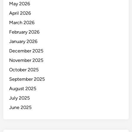
e
May 2026
a
April 2026
u
t
March 2026
y
February 2026
E
January 2026
x
p
December 2025
o
November 2025
2
October 2025
0
2
September 2025
5
August 2025
H
July 2025
e
b
June 2025
a
t