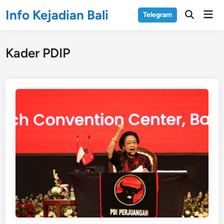
Skip
Info Kejadian Bali
Mai
Telegram
to
Open
Men
Search
content
Kader PDIP