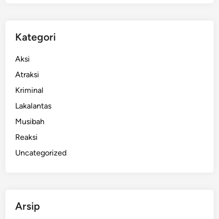
t
a
p
Kategori
S
o
Aksi
l
Atraksi
i
Kriminal
d
S
Lakalantas
a
Musibah
a
Reaksi
t
B
Uncategorized
e
r
i
A
Arsip
r