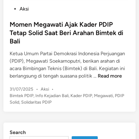
P
Aksi
o
s
Momen Megawati Ajak Kader PDIP
t
Tetap Solid Saat Beri Arahan Bimtek di
e
Bali
d
i
Ketua Umum Partai Demokrasi Indonesia Perjuangan
n
(PDIP), Megawati Soekarnoputri, berikan arahan di
acara Bimbingan Teknis (Bimtek) di Bali. Kegiatan ini
M
berlangsung di tengah suasana politik …
Read more
o
P
31/07/2025
•
Aksi
•
m
o
Bimtek PDIP
,
Info Kejadian Bali
,
Kader PDIP
,
Megawati
,
PDIP
e
s
Solid
,
Solidaritas PDIP
n
t
M
e
e
d
g
i
Search
n
a