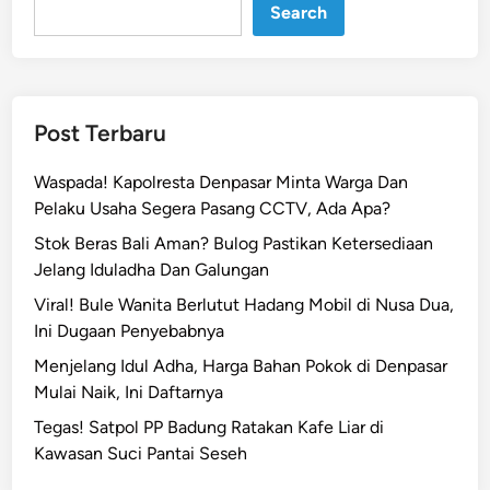
Search
w
a
t
i
A
Post Terbaru
j
a
Waspada! Kapolresta Denpasar Minta Warga Dan
k
Pelaku Usaha Segera Pasang CCTV, Ada Apa?
K
Stok Beras Bali Aman? Bulog Pastikan Ketersediaan
a
Jelang Iduladha Dan Galungan
d
e
Viral! Bule Wanita Berlutut Hadang Mobil di Nusa Dua,
r
Ini Dugaan Penyebabnya
P
Menjelang Idul Adha, Harga Bahan Pokok di Denpasar
D
Mulai Naik, Ini Daftarnya
I
Tegas! Satpol PP Badung Ratakan Kafe Liar di
P
Kawasan Suci Pantai Seseh
T
e