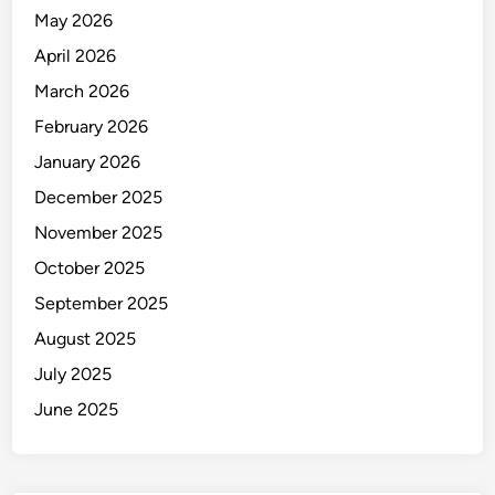
a
May 2026
h
April 2026
a
n
March 2026
B
February 2026
i
January 2026
m
t
December 2025
e
November 2025
k
October 2025
d
i
September 2025
B
August 2025
a
July 2025
l
i
June 2025