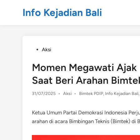
Skip
Info Kejadian Bali
to
content
Posted
Aksi
in
Momen Megawati Ajak K
Saat Beri Arahan Bimtek
Posted
31/07/2025
•
Aksi
•
Bimtek PDIP
,
Info Kejadian Bali
in
Ketua Umum Partai Demokrasi Indonesia Perju
arahan di acara Bimbingan Teknis (Bimtek) di Ba