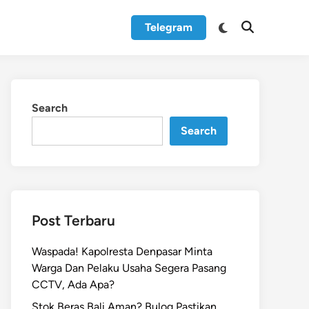
Switch
Telegram
Open
to
Search
dark
mode
Search
Search
Post Terbaru
Waspada! Kapolresta Denpasar Minta
Warga Dan Pelaku Usaha Segera Pasang
CCTV, Ada Apa?
Stok Beras Bali Aman? Bulog Pastikan