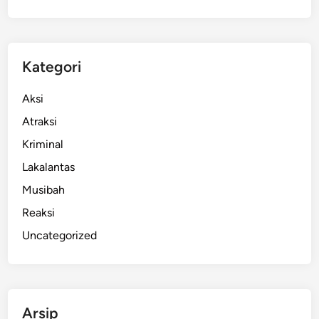
r
a
b
a
Kategori
K
a
Aksi
b
Atraksi
u
Kriminal
p
a
Lakalantas
t
Musibah
e
Reaksi
n
B
Uncategorized
a
d
u
n
Arsip