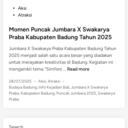
P
Aksi
o
Atraksi
s
t
Momen Puncak Jumbara X Swakarya
e
Praba Kabupaten Badung Tahun 2025
d
Jumbara X Swakarya Praba Kabupaten Badung Tahun
i
2025 menjadi salah satu acara besar yang diadakan
n
untuk merayakan kreativitas di Badung. Kegiatan ini
M
mengambil tema “Simfoni …
Read more
o
P
28/07/2025
•
Aksi
,
Atraksi
•
m
o
Budaya Badung
,
Info Kejadian Bali
,
Jumbara X Swakarya
e
s
Praba
,
Kabupaten Badung
,
Puncak Jumbara 2025
,
Swakarya
n
t
Praba
P
e
u
d
n
i
n
c
Search