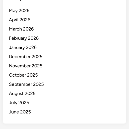
g
T
May 2026
a
April 2026
h
u
March 2026
n
February 2026
2
January 2026
0
2
December 2025
5
November 2025
October 2025
September 2025
August 2025
July 2025
June 2025