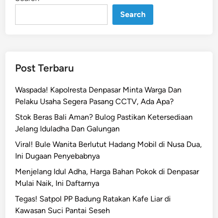
a
Search
k
J
u
m
b
Post Terbaru
a
r
Waspada! Kapolresta Denpasar Minta Warga Dan
a
Pelaku Usaha Segera Pasang CCTV, Ada Apa?
X
Stok Beras Bali Aman? Bulog Pastikan Ketersediaan
S
Jelang Iduladha Dan Galungan
w
Viral! Bule Wanita Berlutut Hadang Mobil di Nusa Dua,
a
Ini Dugaan Penyebabnya
k
a
Menjelang Idul Adha, Harga Bahan Pokok di Denpasar
r
Mulai Naik, Ini Daftarnya
y
Tegas! Satpol PP Badung Ratakan Kafe Liar di
a
Kawasan Suci Pantai Seseh
P