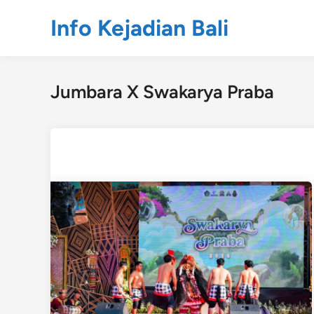
Skip
Info Kejadian Bali
to
content
Jumbara X Swakarya Praba