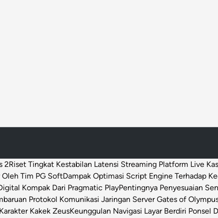
s 2
Riset Tingkat Kestabilan Latensi Streaming Platform Live Ka
 Oleh Tim PG Soft
Dampak Optimasi Script Engine Terhadap K
igital Kompak Dari Pragmatic Play
Pentingnya Penyesuaian Sen
baruan Protokol Komunikasi Jaringan Server Gates of Olympu
Karakter Kakek Zeus
Keunggulan Navigasi Layar Berdiri Ponsel