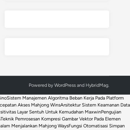
Powered by
WordPress
and
HybridMag
.
sino
Sistem Manajemen Algoritma Beban Kerja Pada Platform
ecepatan Akses Mahjong Wins
Arsitektur Sistem Keamanan Data
sitivitas Layar Sentuh Untuk Kemudahan Maxwin
Pengujian
s
Teknik Pemrosesan Kompresi Gambar Vektor Pada Elemen
 Dalam Menjalankan Mahjong Ways
Fungsi Otomatisasi Simpan