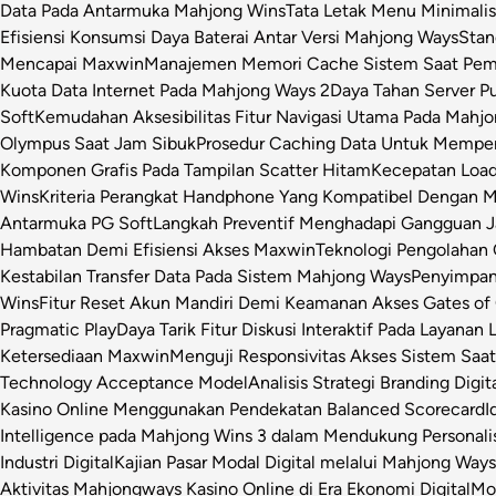
Data Pada Antarmuka Mahjong Wins
Tata Letak Menu Minimali
Efisiensi Konsumsi Daya Baterai Antar Versi Mahjong Ways
Stan
Mencapai Maxwin
Manajemen Memori Cache Sistem Saat Pemr
Kuota Data Internet Pada Mahjong Ways 2
Daya Tahan Server P
Soft
Kemudahan Aksesibilitas Fitur Navigasi Utama Pada Mahj
Olympus Saat Jam Sibuk
Prosedur Caching Data Untuk Mempe
Komponen Grafis Pada Tampilan Scatter Hitam
Kecepatan Loa
Wins
Kriteria Perangkat Handphone Yang Kompatibel Dengan 
Antarmuka PG Soft
Langkah Preventif Menghadapi Gangguan Ja
Hambatan Demi Efisiensi Akses Maxwin
Teknologi Pengolahan C
Kestabilan Transfer Data Pada Sistem Mahjong Ways
Penyimpan
Wins
Fitur Reset Akun Mandiri Demi Keamanan Akses Gates of
Pragmatic Play
Daya Tarik Fitur Diskusi Interaktif Pada Layanan 
Ketersediaan Maxwin
Menguji Responsivitas Akses Sistem Saa
Technology Acceptance Model
Analisis Strategi Branding Dig
Kasino Online Menggunakan Pendekatan Balanced Scorecard
I
Intelligence pada Mahjong Wins 3 dalam Mendukung Personalis
Industri Digital
Kajian Pasar Modal Digital melalui Mahjong Ways 
Aktivitas Mahjongways Kasino Online di Era Ekonomi Digital
Mod