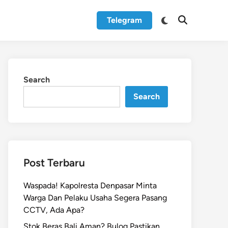
Switch
Telegram
Open
to
Search
dark
mode
Search
Search
Post Terbaru
Waspada! Kapolresta Denpasar Minta
Warga Dan Pelaku Usaha Segera Pasang
CCTV, Ada Apa?
Stok Beras Bali Aman? Bulog Pastikan