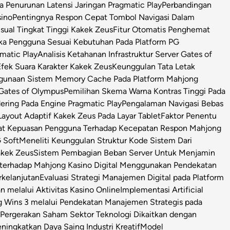
Penurunan Latensi Jaringan Pragmatic Play
Perbandingan
sino
Pentingnya Respon Cepat Tombol Navigasi Dalam
isual Tingkat Tinggi Kakek Zeus
Fitur Otomatis Penghemat
ka Pengguna Sesuai Kebutuhan Pada Platform PG
matic Play
Analisis Ketahanan Infrastruktur Server Gates of
Efek Suara Karakter Kakek Zeus
Keunggulan Tata Letak
ggunaan Sistem Memory Cache Pada Platform Mahjong
 Gates of Olympus
Pemilihan Skema Warna Kontras Tinggi Pada
ring Pada Engine Pragmatic Play
Pengalaman Navigasi Bebas
ayout Adaptif Kakek Zeus Pada Layar Tablet
Faktor Penentu
at Kepuasan Pengguna Terhadap Kecepatan Respon Mahjong
 Soft
Meneliti Keunggulan Struktur Kode Sistem Dari
Kakek Zeus
Sistem Pembagian Beban Server Untuk Menjamin
l terhadap Mahjong Kasino Digital Menggunakan Pendekatan
rkelanjutan
Evaluasi Strategi Manajemen Digital pada Platform
n melalui Aktivitas Kasino Online
Implementasi Artificial
g Wins 3 melalui Pendekatan Manajemen Strategis pada
i Pergerakan Saham Sektor Teknologi Dikaitkan dengan
ningkatkan Daya Saing Industri Kreatif
Model