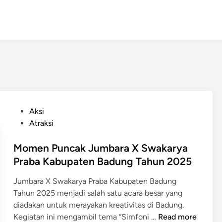
P
Aksi
o
Atraksi
s
t
Momen Puncak Jumbara X Swakarya
e
Praba Kabupaten Badung Tahun 2025
d
Jumbara X Swakarya Praba Kabupaten Badung
i
Tahun 2025 menjadi salah satu acara besar yang
n
diadakan untuk merayakan kreativitas di Badung.
M
Kegiatan ini mengambil tema “Simfoni …
Read more