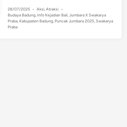
o
P
28/07/2025
•
Aksi
,
Atraksi
•
m
o
Budaya Badung
,
Info Kejadian Bali
,
Jumbara X Swakarya
e
s
Praba
,
Kabupaten Badung
,
Puncak Jumbara 2025
,
Swakarya
n
t
Praba
P
e
u
d
n
i
n
c
a
k
J
u
m
b
a
r
a
X
S