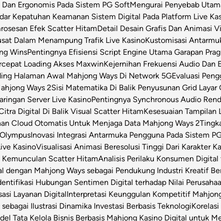
s Dan Ergonomis Pada Sistem PG Soft
Mengurai Penyebab Utama 
dar Kepatuhan Keamanan Sistem Digital Pada Platform Live Ka
osesan Efek Scatter Hitam
Detail Desain Grafis Dan Animasi V
usat Dalam Menampung Trafik Live Kasino
Kustomisasi Antarmu
ong Wins
Pentingnya Efisiensi Script Engine Utama Garapan Prag
rcepat Loading Akses Maxwin
Kejernihan Frekuensi Audio Dan 
ding Halaman Awal Mahjong Ways Di Network 5G
Evaluasi Pen
Mahjong Ways 2
Sisi Matematika Di Balik Penyusunan Grid Layar
ringan Server Live Kasino
Pentingnya Synchronous Audio Rende
itra Digital Di Balik Visual Scatter Hitam
Kesesuaian Tampilan L
an Cloud Otomatis Untuk Menjaga Data Mahjong Ways 2
Tingk
 Olympus
Inovasi Integrasi Antarmuka Pengguna Pada Sistem PG
Live Kasino
Visualisasi Animasi Beresolusi Tinggi Dari Karakter 
t Kemunculan Scatter Hitam
Analisis Perilaku Konsumen Digita
ital dengan Mahjong Ways sebagai Pendukung Industri Kreatif Be
dentifikasi Hubungan Sentimen Digital terhadap Nilai Perusahaa
asi Layanan Digital
Interpretasi Keunggulan Kompetitif Mahjon
sebagai Ilustrasi Dinamika Investasi Berbasis Teknologi
Korelas
el Tata Kelola Bisnis Berbasis Mahjong Kasino Digital untuk Me