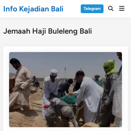
Skip
Info Kejadian Bali
Mai
Telegram
to
Open
Men
Search
content
Jemaah Haji Buleleng Bali