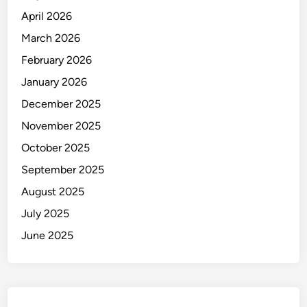
K
April 2026
e
l
March 2026
e
February 2026
l
January 2026
a
h
December 2025
a
November 2025
n
October 2025
B
e
September 2025
r
August 2025
a
July 2025
t
!
June 2025