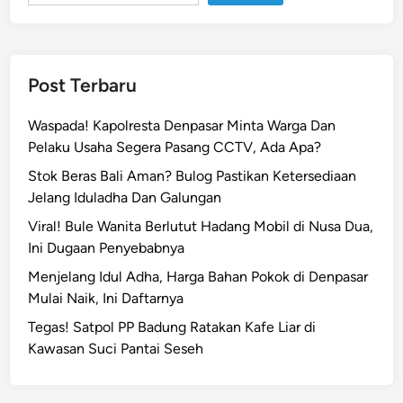
B
u
l
e
Post Terbaru
l
e
Waspada! Kapolresta Denpasar Minta Warga Dan
n
Pelaku Usaha Segera Pasang CCTV, Ada Apa?
g
Stok Beras Bali Aman? Bulog Pastikan Ketersediaan
B
Jelang Iduladha Dan Galungan
a
l
Viral! Bule Wanita Berlutut Hadang Mobil di Nusa Dua,
i
Ini Dugaan Penyebabnya
W
Menjelang Idul Adha, Harga Bahan Pokok di Denpasar
a
Mulai Naik, Ini Daftarnya
f
Tegas! Satpol PP Badung Ratakan Kafe Liar di
a
Kawasan Suci Pantai Seseh
t
d
i