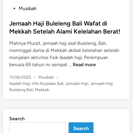
P
Musibah
o
s
Jemaah Haji Buleleng Bali Wafat di
t
Mekkah Setelah Alami Kelelahan Berat!
e
Mahriya Mursit, jemaah haji asal Buleleng, Bali,
d
meninggal dunia di Mekkah akibat kelelahan setelah
i
menjalani aktivitas fisik ibadah haji. Perempuan
n
J
berusia 69 tahun ini sempat …
Read more
e
P
11/06/2025
•
Musibah
•
m
o
Ibadah Haji
,
Info Kejadian Bali
,
Jemaah Haji
,
Jemaah Haji
a
s
Buleleng Bali
,
Mekkah
a
t
h
e
H
d
a
i
Search
n
j
i
Search