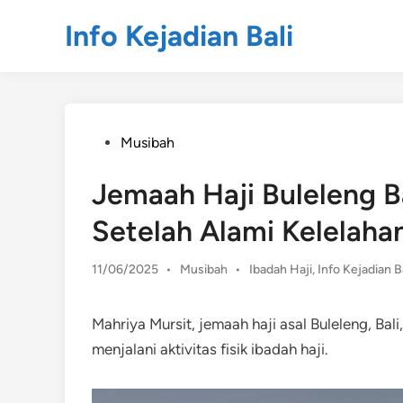
Skip
Info Kejadian Bali
to
content
Posted
Musibah
in
Jemaah Haji Buleleng B
Setelah Alami Kelelahan
Posted
11/06/2025
•
Musibah
•
Ibadah Haji
,
Info Kejadian Ba
in
Mahriya Mursit, jemaah haji asal Buleleng, Bal
menjalani aktivitas fisik ibadah haji.