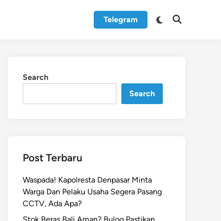
Switch
Telegram
Open
to
Search
dark
mode
Search
Search
Post Terbaru
Waspada! Kapolresta Denpasar Minta
Warga Dan Pelaku Usaha Segera Pasang
CCTV, Ada Apa?
Stok Beras Bali Aman? Bulog Pastikan