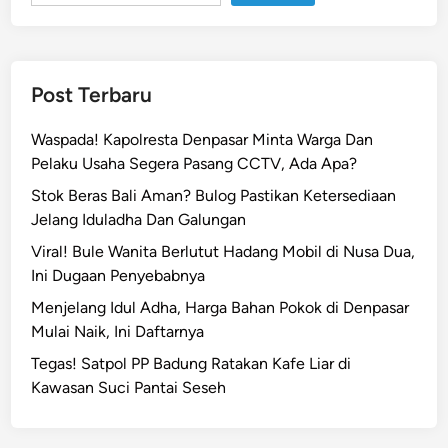
i
!
B
u
Post Terbaru
l
e
Waspada! Kapolresta Denpasar Minta Warga Dan
S
Pelaku Usaha Segera Pasang CCTV, Ada Apa?
w
Stok Beras Bali Aman? Bulog Pastikan Ketersediaan
i
Jelang Iduladha Dan Galungan
s
s
Viral! Bule Wanita Berlutut Hadang Mobil di Nusa Dua,
H
Ini Dugaan Penyebabnya
i
Menjelang Idul Adha, Harga Bahan Pokok di Denpasar
n
Mulai Naik, Ini Daftarnya
a
Tegas! Satpol PP Badung Ratakan Kafe Liar di
H
Kawasan Suci Pantai Seseh
a
r
i