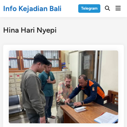
Skip
Info Kejadian Bali
Mai
Telegram
to
Open
Men
Search
content
Hina Hari Nyepi