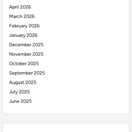
i
April 2026
J
a
March 2026
d
February 2026
i
January 2026
T
e
December 2025
r
November 2025
s
October 2025
a
n
September 2025
g
August 2025
k
July 2025
a
June 2025