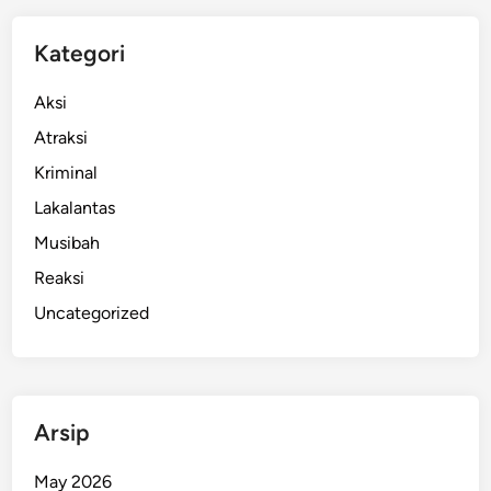
N
y
Kategori
e
p
Aksi
i
Atraksi
,
Kriminal
A
k
Lakalantas
h
Musibah
i
Reaksi
r
n
Uncategorized
y
a
R
e
Arsip
s
m
May 2026