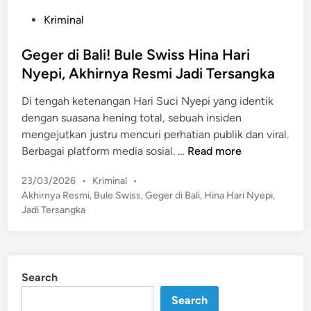
P
Kriminal
o
s
Geger di Bali! Bule Swiss Hina Hari
t
Nyepi, Akhirnya Resmi Jadi Tersangka
e
Di tengah ketenangan Hari Suci Nyepi yang identik
d
dengan suasana hening total, sebuah insiden
i
mengejutkan justru mencuri perhatian publik dan viral.
n
G
Berbagai platform media sosial. …
Read more
e
P
23/03/2026
•
Kriminal
•
g
o
Akhirnya Resmi
,
Bule Swiss
,
Geger di Bali
,
Hina Hari Nyepi
,
e
s
Jadi Tersangka
r
t
d
e
i
d
B
i
Search
n
a
Search
l