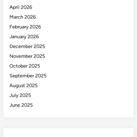
i
April 2026
J
a
March 2026
d
February 2026
i
January 2026
T
e
December 2025
r
November 2025
s
October 2025
a
n
September 2025
g
August 2025
k
July 2025
a
June 2025