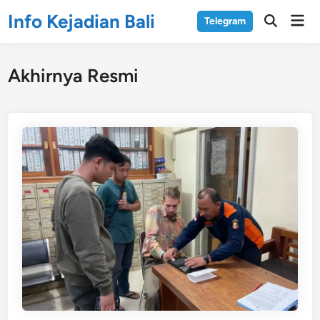
Skip
Info Kejadian Bali
Mai
Telegram
to
Open
Men
Search
content
Akhirnya Resmi