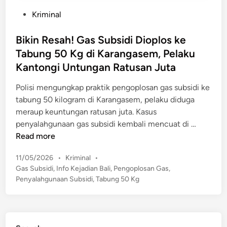
P
Kriminal
o
s
Bikin Resah! Gas Subsidi Dioplos ke
t
Tabung 50 Kg di Karangasem, Pelaku
e
Kantongi Untungan Ratusan Juta
d
i
Polisi mengungkap praktik pengoplosan gas subsidi ke
n
tabung 50 kilogram di Karangasem, pelaku diduga
meraup keuntungan ratusan juta. Kasus
B
penyalahgunaan gas subsidi kembali mencuat di …
i
Read more
k
P
11/05/2026
•
Kriminal
•
i
o
Gas Subsidi
,
Info Kejadian Bali
,
Pengoplosan Gas
,
n
s
Penyalahgunaan Subsidi
,
Tabung 50 Kg
R
t
e
e
s
d
a
i