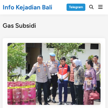
Skip
Info Kejadian Bali
Mai
Telegram
to
Open
Men
Search
content
Gas Subsidi