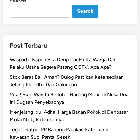
Search
n
h
Search
!
G
a
s
S
Post Terbaru
u
b
Waspada! Kapolresta Denpasar Minta Warga Dan
s
Pelaku Usaha Segera Pasang CCTV, Ada Apa?
i
Stok Beras Bali Aman? Bulog Pastikan Ketersediaan
d
Jelang Iduladha Dan Galungan
i
D
Viral! Bule Wanita Berlutut Hadang Mobil di Nusa Dua,
i
Ini Dugaan Penyebabnya
o
Menjelang Idul Adha, Harga Bahan Pokok di Denpasar
p
Mulai Naik, Ini Daftarnya
l
Tegas! Satpol PP Badung Ratakan Kafe Liar di
o
Kawasan Suci Pantai Seseh
s