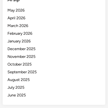
n
g
May 2026
a
April 2026
s
e
March 2026
m
February 2026
,
January 2026
P
e
December 2025
l
November 2025
a
October 2025
k
u
September 2025
K
August 2025
a
July 2025
n
t
June 2025
o
n