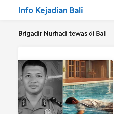
Skip
Info Kejadian Bali
to
content
Brigadir Nurhadi tewas di Bali