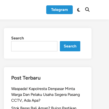
Switch
Telegram
Open
to
Search
dark
mode
Search
Search
Post Terbaru
Waspada! Kapolresta Denpasar Minta
Warga Dan Pelaku Usaha Segera Pasang
CCTV, Ada Apa?
Stok Beras Bali Aman? Bulog Pastikan