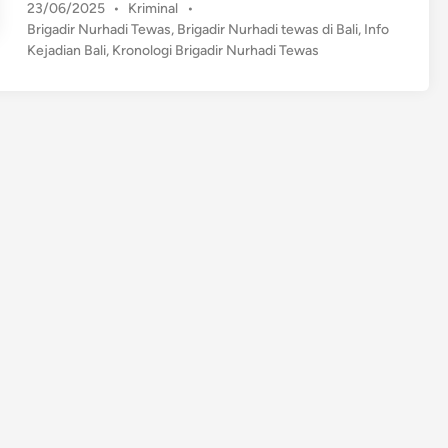
P
23/06/2025
•
Kriminal
•
i
o
Brigadir Nurhadi Tewas
,
Brigadir Nurhadi tewas di Bali
,
Info
g
s
Kejadian Bali
,
Kronologi Brigadir Nurhadi Tewas
a
t
d
e
i
d
r
i
n
N
u
r
h
a
d
i
D
i
t
e
m
u