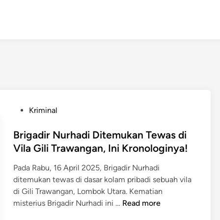
P
Kriminal
o
s
Brigadir Nurhadi Ditemukan Tewas di
t
Vila Gili Trawangan, Ini Kronologinya!
e
Pada Rabu, 16 April 2025, Brigadir Nurhadi
d
ditemukan tewas di dasar kolam pribadi sebuah vila
i
di Gili Trawangan, Lombok Utara. Kematian
n
B
misterius Brigadir Nurhadi ini …
Read more
r